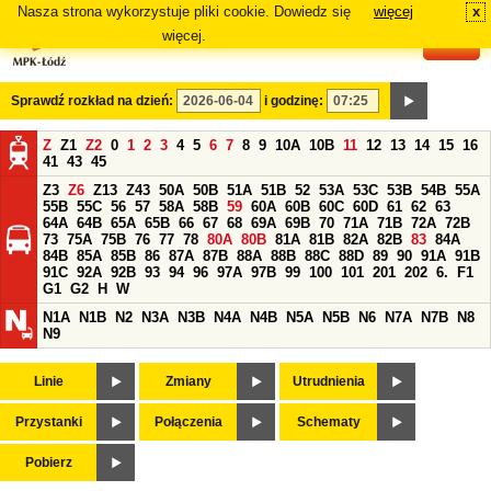
Nasza strona wykorzystuje pliki cookie. Dowiedz się
więcej
x
#
więcej.
Sprawdź rozkład na dzień:
i godzinę:
Z
Z1
Z2
0
1
2
3
4
5
6
7
8
9
10A
10B
11
12
13
14
15
16
41
43
45
Z3
Z6
Z13
Z43
50A
50B
51A
51B
52
53A
53C
53B
54B
55A
55B
55C
56
57
58A
58B
59
60A
60B
60C
60D
61
62
63
64A
64B
65A
65B
66
67
68
69A
69B
70
71A
71B
72A
72B
73
75A
75B
76
77
78
80A
80B
81A
81B
82A
82B
83
84A
84B
85A
85B
86
87A
87B
88A
88B
88C
88D
89
90
91A
91B
91C
92A
92B
93
94
96
97A
97B
99
100
101
201
202
6.
F1
G1
G2
H
W
N1A
N1B
N2
N3A
N3B
N4A
N4B
N5A
N5B
N6
N7A
N7B
N8
N9
Linie
Zmiany
Utrudnienia
Przystanki
Połączenia
Schematy
Pobierz