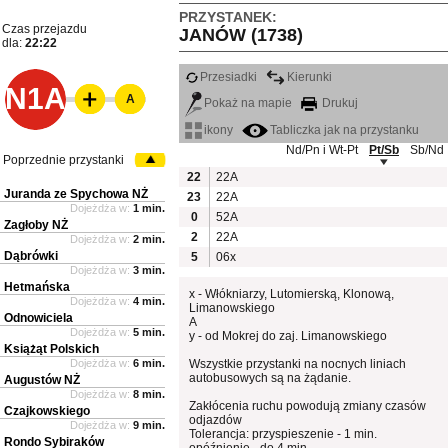
PRZYSTANEK:
Czas przejazdu
JANÓW (1738)
dla:
22:22
Przesiadki
Kierunki
N1A
A
Pokaż na mapie
Drukuj
ikony
Tabliczka jak na przystanku
Nd/Pn i Wt-Pt
Pt/Sb
Sb/Nd
Poprzednie przystanki
22
22A
Juranda ze Spychowa NŻ
23
22A
Dojeżdża w:
1 min.
0
52A
Zagłoby NŻ
2
22A
Dojeżdża w:
2 min.
Dąbrówki
5
06x
Dojeżdża w:
3 min.
Hetmańska
x - Włókniarzy, Lutomierską, Klonową,
Dojeżdża w:
4 min.
Limanowskiego
Odnowiciela
A
Dojeżdża w:
5 min.
y - od Mokrej do zaj. Limanowskiego
Książąt Polskich
Dojeżdża w:
6 min.
Wszystkie przystanki na nocnych liniach
autobusowych są na żądanie.
Augustów NŻ
Dojeżdża w:
8 min.
Zakłócenia ruchu powodują zmiany czasów
Czajkowskiego
odjazdów
Dojeżdża w:
9 min.
Tolerancja: przyspieszenie - 1 min.
Rondo Sybiraków
opóźnienie - do 4 min.