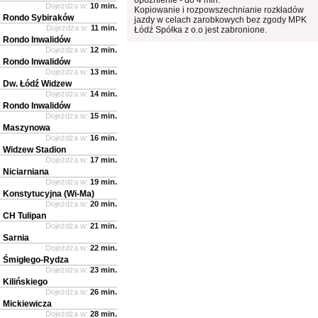
Dojeżdża w:
10 min.
Kopiowanie i rozpowszechnianie rozkładów
Rondo Sybiraków
jazdy w celach zarobkowych bez zgody MPK
Dojeżdża w:
11 min.
Łódź Spółka z o.o jest zabronione.
Rondo Inwalidów
Dojeżdża w:
12 min.
Rondo Inwalidów
Dojeżdża w:
13 min.
Dw. Łódź Widzew
Dojeżdża w:
14 min.
Rondo Inwalidów
Dojeżdża w:
15 min.
Maszynowa
Dojeżdża w:
16 min.
Widzew Stadion
Dojeżdża w:
17 min.
Niciarniana
Dojeżdża w:
19 min.
Konstytucyjna (Wi-Ma)
Dojeżdża w:
20 min.
CH Tulipan
Dojeżdża w:
21 min.
Sarnia
Dojeżdża w:
22 min.
Śmigłego-Rydza
Dojeżdża w:
23 min.
Kilińskiego
Dojeżdża w:
26 min.
Mickiewicza
Dojeżdża w:
28 min.