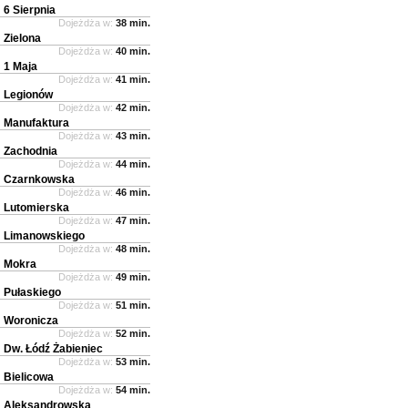
6 Sierpnia
Dojeżdża w:
38 min.
Zielona
Dojeżdża w:
40 min.
1 Maja
Dojeżdża w:
41 min.
Legionów
Dojeżdża w:
42 min.
Manufaktura
Dojeżdża w:
43 min.
Zachodnia
Dojeżdża w:
44 min.
Czarnkowska
Dojeżdża w:
46 min.
Lutomierska
Dojeżdża w:
47 min.
Limanowskiego
Dojeżdża w:
48 min.
Mokra
Dojeżdża w:
49 min.
Pułaskiego
Dojeżdża w:
51 min.
Woronicza
Dojeżdża w:
52 min.
Dw. Łódź Żabieniec
Dojeżdża w:
53 min.
Bielicowa
Dojeżdża w:
54 min.
Aleksandrowska