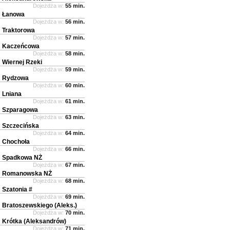
Dojeżdża w:
55 min.
Łanowa
Dojeżdża w:
56 min.
Traktorowa
Dojeżdża w:
57 min.
Kaczeńcowa
Dojeżdża w:
58 min.
Wiernej Rzeki
Dojeżdża w:
59 min.
Rydzowa
Dojeżdża w:
60 min.
Lniana
Dojeżdża w:
61 min.
Szparagowa
Dojeżdża w:
63 min.
Szczecińska
Dojeżdża w:
64 min.
Chochoła
Dojeżdża w:
66 min.
Spadkowa NŻ
Dojeżdża w:
67 min.
Romanowska NŻ
Dojeżdża w:
68 min.
Szatonia #
Dojeżdża w:
69 min.
Bratoszewskiego (Aleks.)
Dojeżdża w:
70 min.
Krótka (Aleksandrów)
Dojeżdża w:
71 min.