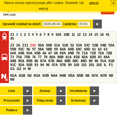
Nasza strona wykorzystuje pliki cookie. Dowiedz się
więcej
x
#
więcej.
Sprawdź rozkład na dzień:
i godzinę:
Z1
0
1
2
3
4
5
6
7
8
9
10A
10B
11
12
13
14
15
16
41
45
Z3
Z6
Z13
Z43
50A
50B
51A
51B
52
53A
53C
53B
54B
55A
55B
55C
56
57
58A
58B
59
60A
60B
60C
60D
61
62
63
64A
64B
65A
65B
66
67
68
69A
69B
70
71A
71B
72A
72B
73
75A
75B
76
77
78
80A
80B
81A
81B
82A
82B
83
84A
84B
85A
85B
86
87A
87B
88A
88B
88C
88D
89
90
91A
91B
91C
92A
92B
93
94
96
97A
97B
99
100
101
201
202
6.
F1
G1
G2
H
W
N1A
N1B
N2
N3A
N3B
N4A
N4B
N5A
N5B
N6
N7A
N7B
N8
N9
Linie
Zmiany
Utrudnienia
Przystanki
Połączenia
Schematy
Pobierz