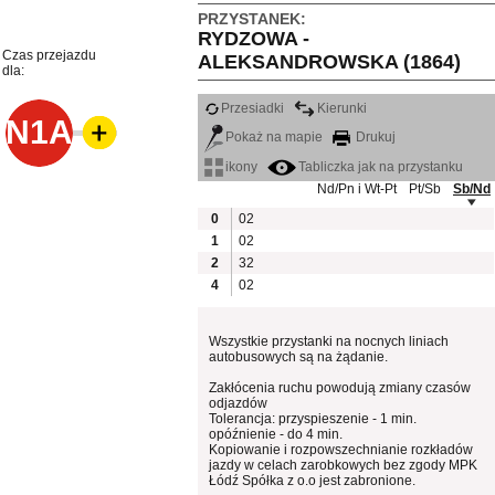
PRZYSTANEK:
RYDZOWA -
Czas przejazdu
ALEKSANDROWSKA (1864)
dla:
Przesiadki
Kierunki
N1A
Pokaż na mapie
Drukuj
ikony
Tabliczka jak na przystanku
Nd/Pn i Wt-Pt
Pt/Sb
Sb/Nd
0
02
1
02
2
32
4
02
Wszystkie przystanki na nocnych liniach
autobusowych są na żądanie.
Zakłócenia ruchu powodują zmiany czasów
odjazdów
Tolerancja: przyspieszenie - 1 min.
opóźnienie - do 4 min.
Kopiowanie i rozpowszechnianie rozkładów
jazdy w celach zarobkowych bez zgody MPK
Łódź Spółka z o.o jest zabronione.