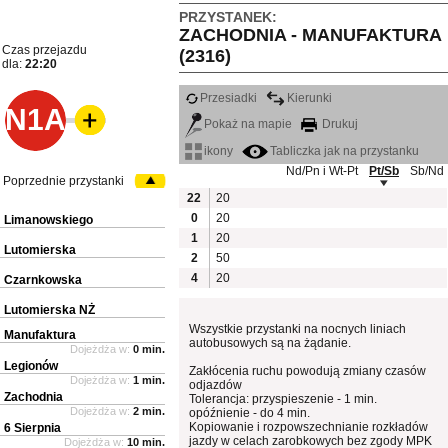
PRZYSTANEK:
ZACHODNIA - MANUFAKTURA
Czas przejazdu
(2316)
dla:
22:20
Przesiadki
Kierunki
N1A
Pokaż na mapie
Drukuj
ikony
Tabliczka jak na przystanku
Nd/Pn i Wt-Pt
Pt/Sb
Sb/Nd
Poprzednie przystanki
22
20
0
20
Limanowskiego
1
20
Lutomierska
2
50
4
20
Czarnkowska
Lutomierska NŻ
Wszystkie przystanki na nocnych liniach
Manufaktura
autobusowych są na żądanie.
Dojeżdża w:
0 min.
Legionów
Zakłócenia ruchu powodują zmiany czasów
Dojeżdża w:
1 min.
odjazdów
Zachodnia
Tolerancja: przyspieszenie - 1 min.
Dojeżdża w:
2 min.
opóźnienie - do 4 min.
Kopiowanie i rozpowszechnianie rozkładów
6 Sierpnia
jazdy w celach zarobkowych bez zgody MPK
Dojeżdża w:
10 min.