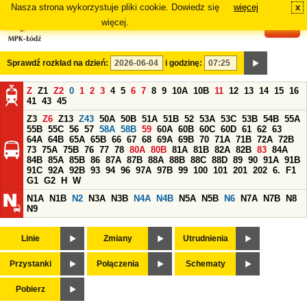
Nasza strona wykorzystuje pliki cookie. Dowiedz się
więcej
x
#
więcej.
Sprawdź rozkład na dzień:
i godzinę:
Z
Z1
Z2
0
1
2
3
4
5
6
7
8
9
10A
10B
11
12
13
14
15
16
41
43
45
Z3
Z6
Z13
Z43
50A
50B
51A
51B
52
53A
53C
53B
54B
55A
55B
55C
56
57
58A
58B
59
60A
60B
60C
60D
61
62
63
64A
64B
65A
65B
66
67
68
69A
69B
70
71A
71B
72A
72B
73
75A
75B
76
77
78
80A
80B
81A
81B
82A
82B
83
84A
84B
85A
85B
86
87A
87B
88A
88B
88C
88D
89
90
91A
91B
91C
92A
92B
93
94
96
97A
97B
99
100
101
201
202
6.
F1
G1
G2
H
W
N1A
N1B
N2
N3A
N3B
N4A
N4B
N5A
N5B
N6
N7A
N7B
N8
N9
Linie
Zmiany
Utrudnienia
Przystanki
Połączenia
Schematy
Pobierz