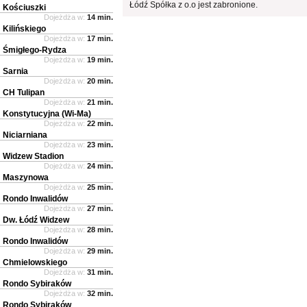
Łódź Spółka z o.o jest zabronione.
Kościuszki
Dojeżdża w:
14 min.
Kilińskiego
Dojeżdża w:
17 min.
Śmigłego-Rydza
Dojeżdża w:
19 min.
Sarnia
Dojeżdża w:
20 min.
CH Tulipan
Dojeżdża w:
21 min.
Konstytucyjna (Wi-Ma)
Dojeżdża w:
22 min.
Niciarniana
Dojeżdża w:
23 min.
Widzew Stadion
Dojeżdża w:
24 min.
Maszynowa
Dojeżdża w:
25 min.
Rondo Inwalidów
Dojeżdża w:
27 min.
Dw. Łódź Widzew
Dojeżdża w:
28 min.
Rondo Inwalidów
Dojeżdża w:
29 min.
Chmielowskiego
Dojeżdża w:
31 min.
Rondo Sybiraków
Dojeżdża w:
32 min.
Rondo Sybiraków