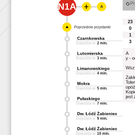
Pr
N1A
A
23
Poprzednie przystanki
0
1
Czarnkowska
3
Dojeżdża w:
2 min.
Lutomierska
A
y - 
Dojeżdża w:
3 min.
Wszy
Limanowskiego
Dojeżdża w:
4 min.
Zakł
Tole
Mokra
opóź
Dojeżdża w:
5 min.
Kopi
jest
Pułaskiego
Dojeżdża w:
7 min.
Dw. Łódź Żabieniec
Dojeżdża w:
9 min.
Dw. Łódź Żabieniec
Dojeżdża w:
10 min.