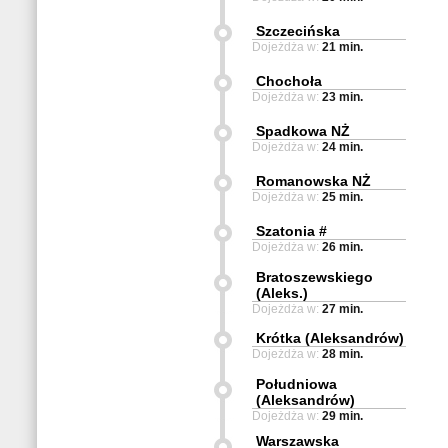
Szczecińska
Dojeżdża w:
21 min.
Chochoła
Dojeżdża w:
23 min.
Spadkowa NŻ
Dojeżdża w:
24 min.
Romanowska NŻ
Dojeżdża w:
25 min.
Szatonia #
Dojeżdża w:
26 min.
Bratoszewskiego
(Aleks.)
Dojeżdża w:
27 min.
Krótka (Aleksandrów)
Dojeżdża w:
28 min.
Południowa
(Aleksandrów)
Dojeżdża w:
29 min.
Warszawska