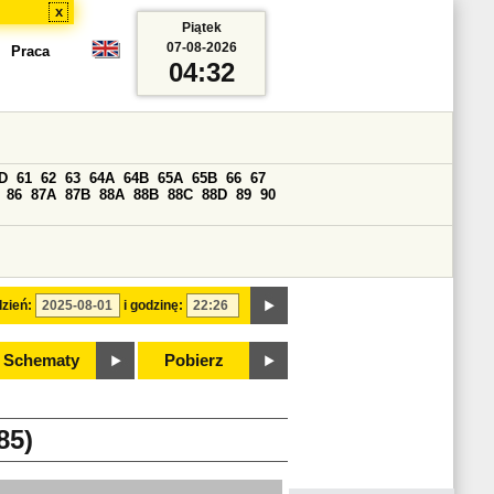
x
Piątek
07-08-2026
Praca
04:32
D
61
62
63
64A
64B
65A
65B
66
67
86
87A
87B
88A
88B
88C
88D
89
90
zień:
i godzinę:
Schematy
Pobierz
85)