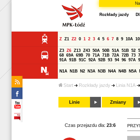
Na
Rozkłady jazdy
Dl
Z
Z1
Z2
0
1
2
3
4
5
6
7
8
9
10A
1
Z3
Z6
Z13
Z43
50A
50B
51A
51B
52
68
69A
69B
70
71A
71B
72A
72B
73
91A
91B
91C
92A
92B
93
94
96
97A
N1A
N1B
N2
N3A
N3B
N4A
N4B
N5A
Start
Rozkłady jazdy
Linia N1A
Linie
Zmiany
Czas przejazdu dla:
23:6
PRZY