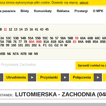
sza strona wykorzystuje pliki cookie. Dowiedz się więcej.
więcej
a pasażera
Bilety
Komunikaty
Reklama
Przetargi
O MPK
0B
11
12
13
14
15
16
41
43
45
53A
53C
53B
54B
55A
55B
55C
56
57
58A
58B
59
60A
60B
60C
60
75A
75B
76
77
78
80A
80B
81A
81B
82A
82B
83
84A
84B
85A
85B
97B
99
100
101
201
202
6.
F1
G1
G2
H
W
N5B
N6
N7A
N7B
N8
N9
Przystanek Zachodnia
Sprawdź rozkład na d
Utrudnienia
Przystanki
Połączenia
LUTOMIERSKA - ZACHODNIA (04
STANEK: