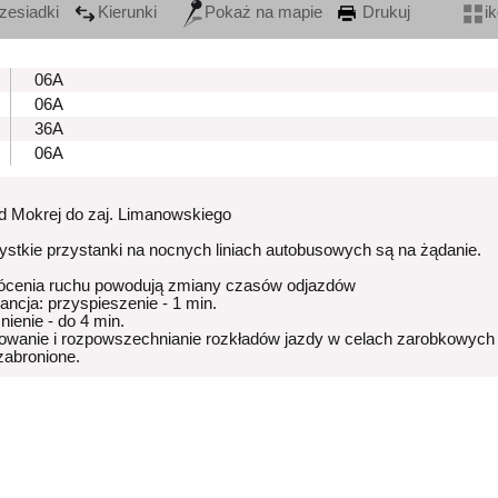
zesiadki
Kierunki
Pokaż na mapie
Drukuj
i
06A
06A
36A
06A
od Mokrej do zaj. Limanowskiego
stkie przystanki na nocnych liniach autobusowych są na żądanie.
ócenia ruchu powodują zmiany czasów odjazdów
rancja: przyspieszenie - 1 min.
nienie - do 4 min.
owanie i rozpowszechnianie rozkładów jazdy w celach zarobkowych
 zabronione.