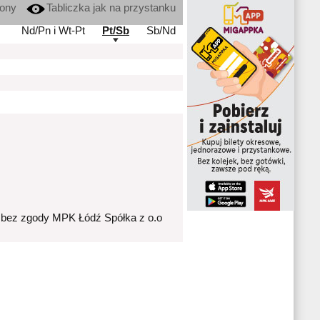
kony
Tabliczka jak na przystanku
Nd/Pn i Wt-Pt
Pt/Sb
Sb/Nd
 bez zgody MPK Łódź Spółka z o.o