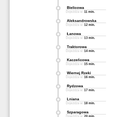
Bielicowa
Dojeżdża w:
11 min.
Aleksandrowska
Dojeżdża w:
12 min.
Łanowa
Dojeżdża w:
13 min.
Traktorowa
Dojeżdża w:
14 min.
Kaczeńcowa
Dojeżdża w:
15 min.
Wiernej Rzeki
Dojeżdża w:
16 min.
Rydzowa
Dojeżdża w:
17 min.
Lniana
Dojeżdża w:
18 min.
Szparagowa
Dojeżdża w:
20 min.