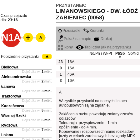
PRZYSTANEK:
LIMANOWSKIEGO - DW. ŁÓDŹ
Czas przejazdu
ŻABIENIEC (0058)
dla:
23:16
Przesiadki
Kierunki
N1A
A
Pokaż na mapie
Drukuj
ikony
Tabliczka jak na przystanku
Nd/Pn i Wt-Pt
Pt/Sb
Sb/Nd
Poprzednie przystanki
23
16A
Bielicowa
0
16A
Dojeżdża w:
1 min.
1
46A
Aleksandrowska
3
16A
Dojeżdża w:
2 min.
Łanowa
Dojeżdża w:
3 min.
A
Traktorowa
Dojeżdża w:
4 min.
Wszystkie przystanki na nocnych liniach
autobusowych są na żądanie.
Kaczeńcowa
Dojeżdża w:
5 min.
Zakłócenia ruchu powodują zmiany czasów
Wiernej Rzeki
odjazdów
Dojeżdża w:
6 min.
Tolerancja: przyspieszenie - 1 min.
Rydzowa
opóźnienie - do 4 min.
Dojeżdża w:
7 min.
Kopiowanie i rozpowszechnianie rozkładów
Lniana
jazdy w celach zarobkowych bez zgody MPK
Dojeżdża w:
8 min.