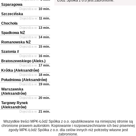
Łódź Spółka z o.o jest zabronione.
Szparagowa
Dojeżdża w:
10 min.
Szczecińska
Dojeżdża w:
11 min.
Chochoła
Dojeżdża w:
13 min.
Spadkowa NŻ
Dojeżdża w:
14 min.
Romanowska NŻ
Dojeżdża w:
15 min.
Szatonia #
Dojeżdża w:
16 min.
Bratoszewskiego (Aleks.)
Dojeżdża w:
17 min.
Krótka (Aleksandrów)
Dojeżdża w:
18 min.
Południowa (Aleksandrów)
Dojeżdża w:
19 min.
Warszawska
(Aleksandrów)
Dojeżdża w:
20 min.
Targowy Rynek
(Aleksandrów)
Dojeżdża w:
21 min.
Wszystkie treści MPK-Łódź Spółka z o.o. opublikowane na niniejszej stronie są
chronione prawem autorskim. Kopiowanie i rozpowszechnianie ich bez pisemnej
zgody MPK-Łódź Spółka z o.o. dla celów innych niż potrzeby własne jest
zabronione.