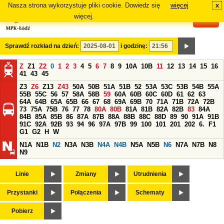
Nasza strona wykorzystuje pliki cookie. Dowiedz się
więcej
x
#
więcej.
Sprawdź rozkład na dzień:
i godzinę:
Z
Z1
Z2
0
1
2
3
4
5
6
7
8
9
10A
10B
11
12
13
14
15
16
41
43
45
Z3
Z6
Z13
Z43
50A
50B
51A
51B
52
53A
53C
53B
54B
55A
55B
55C
56
57
58A
58B
59
60A
60B
60C
60D
61
62
63
64A
64B
65A
65B
66
67
68
69A
69B
70
71A
71B
72A
72B
73
75A
75B
76
77
78
80A
80B
81A
81B
82A
82B
83
84A
84B
85A
85B
86
87A
87B
88A
88B
88C
88D
89
90
91A
91B
91C
92A
92B
93
94
96
97A
97B
99
100
101
201
202
6.
F1
G1
G2
H
W
N1A
N1B
N2
N3A
N3B
N4A
N4B
N5A
N5B
N6
N7A
N7B
N8
N9
Linie
Zmiany
Utrudnienia
Przystanki
Połączenia
Schematy
Pobierz