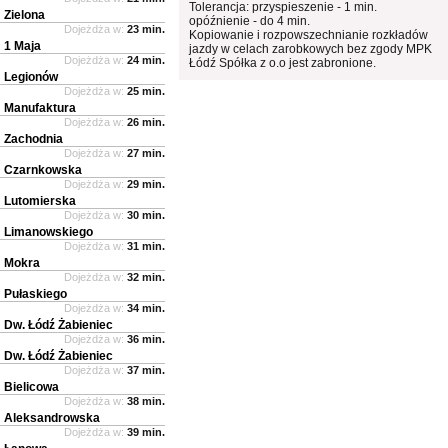
Tolerancja: przyspieszenie - 1 min.
Zielona
opóźnienie - do 4 min.
Dojeżdża w:
23 min.
Kopiowanie i rozpowszechnianie rozkładów
1 Maja
jazdy w celach zarobkowych bez zgody MPK
Dojeżdża w:
24 min.
Łódź Spółka z o.o jest zabronione.
Legionów
Dojeżdża w:
25 min.
Manufaktura
Dojeżdża w:
26 min.
Zachodnia
Dojeżdża w:
27 min.
Czarnkowska
Dojeżdża w:
29 min.
Lutomierska
Dojeżdża w:
30 min.
Limanowskiego
Dojeżdża w:
31 min.
Mokra
Dojeżdża w:
32 min.
Pułaskiego
Dojeżdża w:
34 min.
Dw. Łódź Żabieniec
Dojeżdża w:
36 min.
Dw. Łódź Żabieniec
Dojeżdża w:
37 min.
Bielicowa
Dojeżdża w:
38 min.
Aleksandrowska
Dojeżdża w:
39 min.