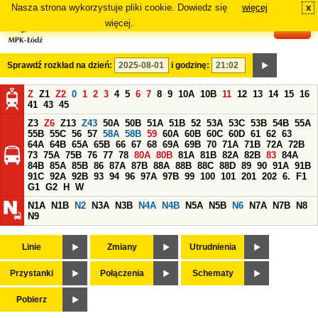
Nasza strona wykorzystuje pliki cookie. Dowiedz się
więcej
x
#
więcej.
Sprawdź rozkład na dzień:
i godzinę:
Z
Z1
Z2
0
1
2
3
4
5
6
7
8
9
10A
10B
11
12
13
14
15
16
41
43
45
Z3
Z6
Z13
Z43
50A
50B
51A
51B
52
53A
53C
53B
54B
55A
55B
55C
56
57
58A
58B
59
60A
60B
60C
60D
61
62
63
64A
64B
65A
65B
66
67
68
69A
69B
70
71A
71B
72A
72B
73
75A
75B
76
77
78
80A
80B
81A
81B
82A
82B
83
84A
84B
85A
85B
86
87A
87B
88A
88B
88C
88D
89
90
91A
91B
91C
92A
92B
93
94
96
97A
97B
99
100
101
201
202
6.
F1
G1
G2
H
W
N1A
N1B
N2
N3A
N3B
N4A
N4B
N5A
N5B
N6
N7A
N7B
N8
N9
Linie
Zmiany
Utrudnienia
Przystanki
Połączenia
Schematy
Pobierz