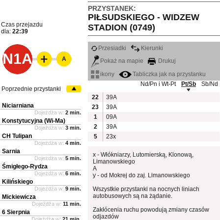
PRZYSTANEK:
PIŁSUDSKIEGO - WIDZEW
Czas przejazdu
STADION (0749)
dla:
22:39
Przesiadki
Kierunki
N1A
A
Pokaż na mapie
Drukuj
ikony
Tabliczka jak na przystanku
Nd/Pn i Wt-Pt
Pt/Sb
Sb/Nd
Poprzednie przystanki
22
39A
Niciarniana
23
39A
Dojeżdża w:
2 min.
1
09A
Konstytucyjna (Wi-Ma)
2
39A
Dojeżdża w:
3 min.
CH Tulipan
5
23x
Dojeżdża w:
4 min.
Sarnia
x - Włókniarzy, Lutomierską, Klonową,
Dojeżdża w:
5 min.
Limanowskiego
Śmigłego-Rydza
A
Dojeżdża w:
6 min.
y - od Mokrej do zaj. Limanowskiego
Kilińskiego
Dojeżdża w:
9 min.
Wszystkie przystanki na nocnych liniach
autobusowych są na żądanie.
Mickiewicza
Dojeżdża w:
11 min.
Zakłócenia ruchu powodują zmiany czasów
6 Sierpnia
odjazdów
Dojeżdża w:
21 min.