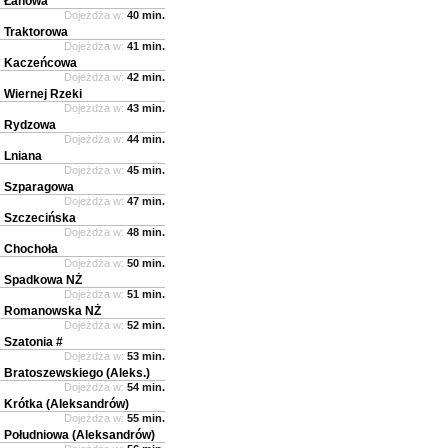
Łanowa
Dojeżdża w:
40 min.
Traktorowa
Dojeżdża w:
41 min.
Kaczeńcowa
Dojeżdża w:
42 min.
Wiernej Rzeki
Dojeżdża w:
43 min.
Rydzowa
Dojeżdża w:
44 min.
Lniana
Dojeżdża w:
45 min.
Szparagowa
Dojeżdża w:
47 min.
Szczecińska
Dojeżdża w:
48 min.
Chochoła
Dojeżdża w:
50 min.
Spadkowa NŻ
Dojeżdża w:
51 min.
Romanowska NŻ
Dojeżdża w:
52 min.
Szatonia #
Dojeżdża w:
53 min.
Bratoszewskiego (Aleks.)
Dojeżdża w:
54 min.
Krótka (Aleksandrów)
Dojeżdża w:
55 min.
Południowa (Aleksandrów)