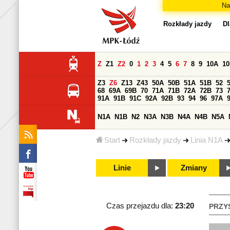
Na
Rozkłady jazdy
Dl
Z
Z1
Z2
0
1
2
3
4
5
6
7
8
9
10A
1
Z3
Z6
Z13
Z43
50A
50B
51A
51B
52
68
69A
69B
70
71A
71B
72A
72B
73
91A
91B
91C
92A
92B
93
94
96
97A
N1A
N1B
N2
N3A
N3B
N4A
N4B
N5A
Start
Rozkłady jazdy
Linia N1A
Linie
Zmiany
Czas przejazdu dla:
23:20
PRZY