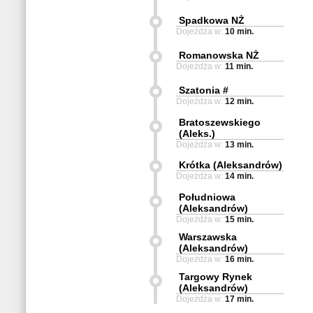
Spadkowa NŻ
Dojeżdża w:
10 min.
Romanowska NŻ
Dojeżdża w:
11 min.
Szatonia #
Dojeżdża w:
12 min.
Bratoszewskiego
(Aleks.)
Dojeżdża w:
13 min.
Krótka (Aleksandrów)
Dojeżdża w:
14 min.
Południowa
(Aleksandrów)
Dojeżdża w:
15 min.
Warszawska
(Aleksandrów)
Dojeżdża w:
16 min.
Targowy Rynek
(Aleksandrów)
Dojeżdża w:
17 min.