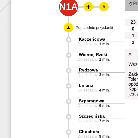
Pr
N1A
A
23
Poprzednie przystanki
0
1
Kaczeńcowa
3
Dojeżdża w:
1 min.
Wiernej Rzeki
A
Dojeżdża w:
2 min.
Wszy
Rydzowa
Zakł
Dojeżdża w:
3 min.
Tole
opóź
Lniana
Kopi
Dojeżdża w:
4 min.
jest
Szparagowa
Dojeżdża w:
6 min.
Szczecińska
Dojeżdża w:
7 min.
Chochoła
Dojeżdża w:
9 min.