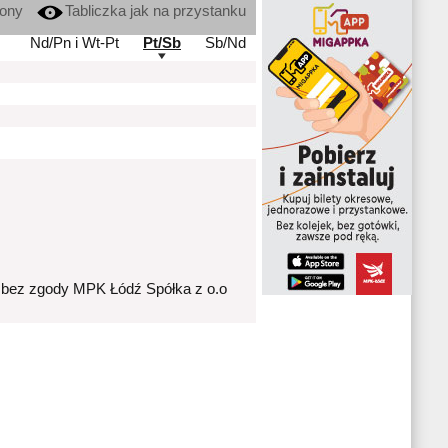
kony
Tabliczka jak na przystanku
Nd/Pn i Wt-Pt
Pt/Sb
Sb/Nd
 bez zgody MPK Łódź Spółka z o.o