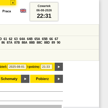
x
Czwartek
06-08-2026
Praca
22:31
D
61
62
63
64A
64B
65A
65B
66
67
86
87A
87B
88A
88B
88C
88D
89
90
zień:
i godzinę:
Schematy
Pobierz