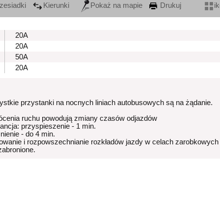
zesiadki
Kierunki
Pokaż na mapie
Drukuj
i
20A
20A
50A
20A
stkie przystanki na nocnych liniach autobusowych są na żądanie.
ócenia ruchu powodują zmiany czasów odjazdów
rancja: przyspieszenie - 1 min.
nienie - do 4 min.
owanie i rozpowszechnianie rozkładów jazdy w celach zarobkowych
 zabronione.