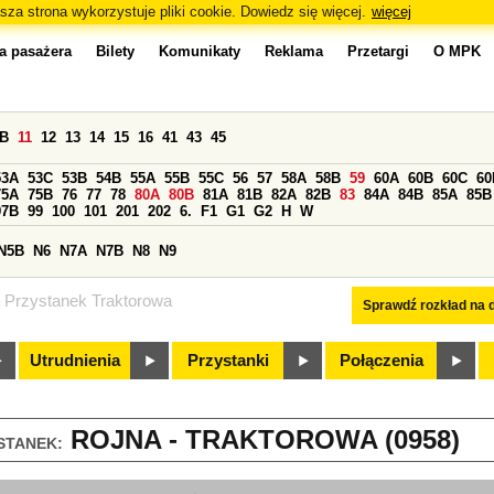
sza strona wykorzystuje pliki cookie. Dowiedz się więcej.
więcej
a pasażera
Bilety
Komunikaty
Reklama
Przetargi
O MPK
0B
11
12
13
14
15
16
41
43
45
53A
53C
53B
54B
55A
55B
55C
56
57
58A
58B
59
60A
60B
60C
60
75A
75B
76
77
78
80A
80B
81A
81B
82A
82B
83
84A
84B
85A
85B
97B
99
100
101
201
202
6.
F1
G1
G2
H
W
N5B
N6
N7A
N7B
N8
N9
Przystanek Traktorowa
Sprawdź rozkład na d
Utrudnienia
Przystanki
Połączenia
ROJNA - TRAKTOROWA (0958)
STANEK: