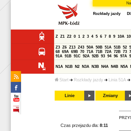
Na
Rozkłady jazdy
Dl
Z
Z1
Z2
0
1
2
3
4
5
6
7
8
9
10A
1
Z3
Z6
Z13
Z43
50A
50B
51A
51B
52
68
69A
69B
70
71A
71B
72A
72B
73
91A
91B
91C
92A
92B
93
94
96
97A
N1A
N1B
N2
N3A
N3B
N4A
N4B
N5A
Start
Rozkłady jazdy
Linia 51A
Linie
Zmiany
PRZY
Czas przejazdu dla:
8:11