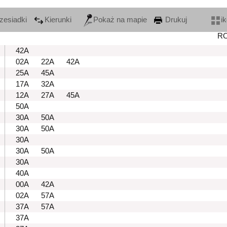
zesiadki
Kierunki
Pokaż na mapie
Drukuj
i
R
42A
02A
22A
42A
25A
45A
17A
32A
12A
27A
45A
50A
30A
50A
30A
50A
30A
30A
50A
30A
40A
00A
42A
02A
57A
37A
57A
37A