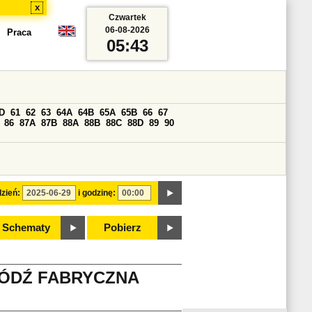
x
Czwartek
06-08-2026
Praca
05:43
D
61
62
63
64A
64B
65A
65B
66
67
86
87A
87B
88A
88B
88C
88D
89
90
zień:
i godzinę:
Schematy
Pobierz
ŁÓDŹ FABRYCZNA