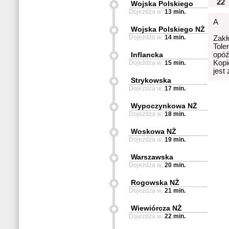
22
Wojska Polskiego
Dojeżdża w:
13 min.
A
Wojska Polskiego NŻ
Dojeżdża w:
14 min.
Zakł
Tole
Inflancka
opóź
Kopi
Dojeżdża w:
15 min.
jest
Strykowska
Dojeżdża w:
17 min.
Wypoczynkowa NŻ
Dojeżdża w:
18 min.
Woskowa NŻ
Dojeżdża w:
19 min.
Warszawska
Dojeżdża w:
20 min.
Rogowska NŻ
Dojeżdża w:
21 min.
Wiewiórcza NŻ
Dojeżdża w:
22 min.