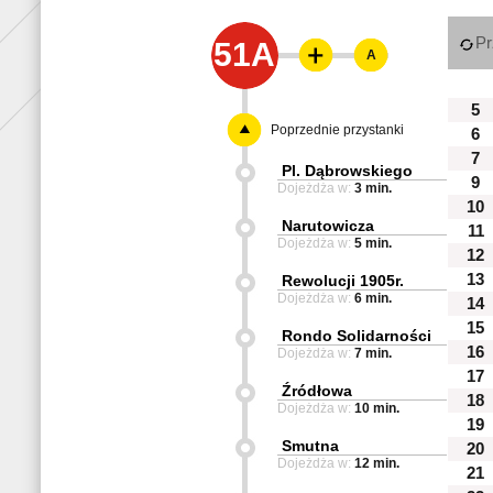
Pr
51A
A
5
Poprzednie przystanki
6
7
Pl. Dąbrowskiego
9
Dojeżdża w:
3 min.
10
Narutowicza
11
Dojeżdża w:
5 min.
12
13
Rewolucji 1905r.
Dojeżdża w:
6 min.
14
15
Rondo Solidarności
16
Dojeżdża w:
7 min.
17
Źródłowa
18
Dojeżdża w:
10 min.
19
Smutna
20
Dojeżdża w:
12 min.
21