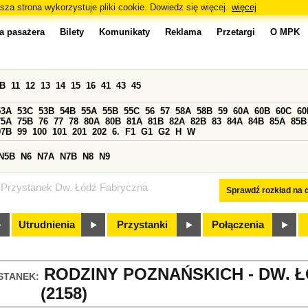
sza strona wykorzystuje pliki cookie. Dowiedz się więcej.
więcej
a pasażera
Bilety
Komunikaty
Reklama
Przetargi
O MPK
0B
11
12
13
14
15
16
41
43
45
53A
53C
53B
54B
55A
55B
55C
56
57
58A
58B
59
60A
60B
60C
60
75A
75B
76
77
78
80A
80B
81A
81B
82A
82B
83
84A
84B
85A
85B
97B
99
100
101
201
202
6.
F1
G1
G2
H
W
N5B
N6
N7A
N7B
N8
N9
Przystanek Dw. Łódź Fabryczna
Sprawdź rozkład na d
Utrudnienia
Przystanki
Połączenia
RODZINY POZNAŃSKICH - DW. 
STANEK:
(2158)