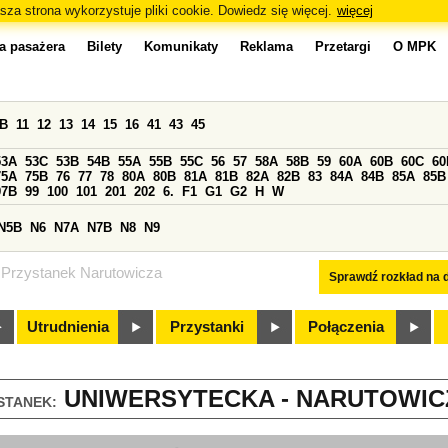
sza strona wykorzystuje pliki cookie. Dowiedz się więcej.
więcej
a pasażera
Bilety
Komunikaty
Reklama
Przetargi
O MPK
0B
11
12
13
14
15
16
41
43
45
53A
53C
53B
54B
55A
55B
55C
56
57
58A
58B
59
60A
60B
60C
60
75A
75B
76
77
78
80A
80B
81A
81B
82A
82B
83
84A
84B
85A
85B
97B
99
100
101
201
202
6.
F1
G1
G2
H
W
N5B
N6
N7A
N7B
N8
N9
Przystanek Narutowicza
Sprawdź rozkład na d
Utrudnienia
Przystanki
Połączenia
UNIWERSYTECKA - NARUTOWICZ
STANEK: