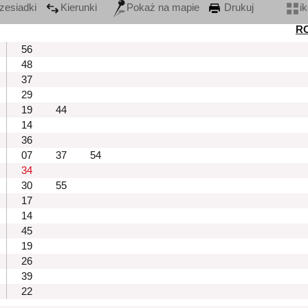
zesiadki
Kierunki
Pokaż na mapie
Drukuj
i
R
56
48
37
29
19
44
14
36
07
37
54
34
30
55
17
14
45
19
26
39
22