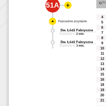
Pr
51A
4
Poprzednie przystanki
5
6
Dw. Łódź Fabryczna
7
Dojeżdża w:
2 min.
8
Dw. Łódź Fabryczna
9
Dojeżdża w:
3 min.
10
11
12
13
14
15
16
18
19
20
21