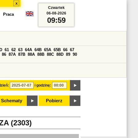
x
Czwartek
06-08-2026
Praca
09:59
D
61
62
63
64A
64B
65A
65B
66
67
86
87A
87B
88A
88B
88C
88D
89
90
zień:
i godzinę:
Schematy
Pobierz
A (2303)