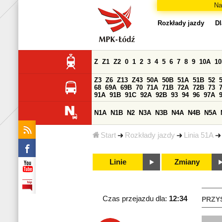
Na
Rozkłady jazdy
Dl
Z
Z1
Z2
0
1
2
3
4
5
6
7
8
9
10A
1
Z3
Z6
Z13
Z43
50A
50B
51A
51B
52
68
69A
69B
70
71A
71B
72A
72B
73
91A
91B
91C
92A
92B
93
94
96
97A
N1A
N1B
N2
N3A
N3B
N4A
N4B
N5A
Start
Rozkłady jazdy
Linia 51A
Linie
Zmiany
Czas przejazdu dla:
12:34
PRZY