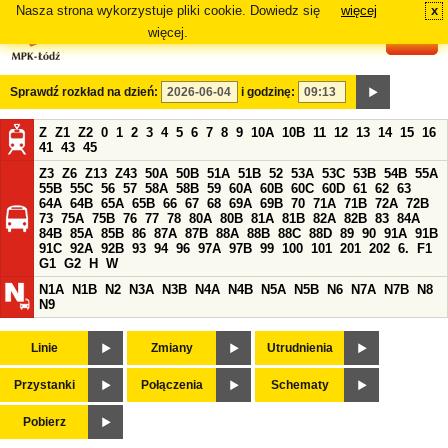
Nasza strona wykorzystuje pliki cookie. Dowiedz się
więcej
x
#
więcej.
Sprawdź rozkład na dzień:
i godzinę:
Z
Z1
Z2
0
1
2
3
4
5
6
7
8
9
10A
10B
11
12
13
14
15
16
41
43
45
Z3
Z6
Z13
Z43
50A
50B
51A
51B
52
53A
53C
53B
54B
55A
55B
55C
56
57
58A
58B
59
60A
60B
60C
60D
61
62
63
64A
64B
65A
65B
66
67
68
69A
69B
70
71A
71B
72A
72B
73
75A
75B
76
77
78
80A
80B
81A
81B
82A
82B
83
84A
84B
85A
85B
86
87A
87B
88A
88B
88C
88D
89
90
91A
91B
91C
92A
92B
93
94
96
97A
97B
99
100
101
201
202
6.
F1
G1
G2
H
W
N1A
N1B
N2
N3A
N3B
N4A
N4B
N5A
N5B
N6
N7A
N7B
N8
N9
Linie
Zmiany
Utrudnienia
Przystanki
Połączenia
Schematy
Pobierz