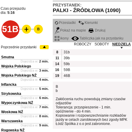
PRZYSTANEK:
Czas przejazdu
PALKI - ŹRÓDŁOWA (1090)
dla:
5:16
Przesiadki
Kierunki
51B
B
Pokaż na mapie
Drukuj
ikony
Tabliczka jak na przystanku
ROBOCZY
SOBOTY
NIEDZIELA
Poprzednie przystanki
8
31b
Smutna
11
39b
Dojeżdża w:
2 min.
14
59b
Wojska Polskiego
16
59B
Dojeżdża w:
3 min.
Wojska Polskiego NŻ
19
46B
Dojeżdża w:
4 min.
Inflancka
B
Dojeżdża w:
5 min.
b
Strykowska
Dojeżdża w:
6 min.
Zakłócenia ruchu powodują zmiany czasów
Wypoczynkowa NŻ
odjazdów
Dojeżdża w:
7 min.
Tolerancja: przyspieszenie - 1 min.
opóźnienie - do 4 min.
Woskowa NŻ
Kopiowanie i rozpowszechnianie rozkładów
Dojeżdża w:
8 min.
jazdy w celach zarobkowych bez zgody MPK
Warszawska
Łódź Spółka z o.o jest zabronione.
Dojeżdża w:
9 min.
Rogowska NŻ