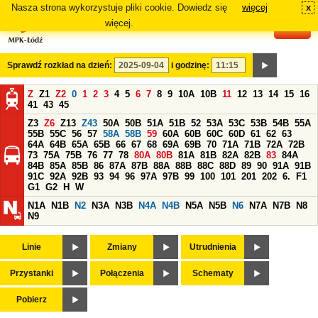
Nasza strona wykorzystuje pliki cookie. Dowiedz się
więcej
x
#
więcej.
Sprawdź rozkład na dzień:
i godzinę:
Z
Z1
Z2
0
1
2
3
4
5
6
7
8
9
10A
10B
11
12
13
14
15
16
41
43
45
Z3
Z6
Z13
Z43
50A
50B
51A
51B
52
53A
53C
53B
54B
55A
55B
55C
56
57
58A
58B
59
60A
60B
60C
60D
61
62
63
64A
64B
65A
65B
66
67
68
69A
69B
70
71A
71B
72A
72B
73
75A
75B
76
77
78
80A
80B
81A
81B
82A
82B
83
84A
84B
85A
85B
86
87A
87B
88A
88B
88C
88D
89
90
91A
91B
91C
92A
92B
93
94
96
97A
97B
99
100
101
201
202
6.
F1
G1
G2
H
W
N1A
N1B
N2
N3A
N3B
N4A
N4B
N5A
N5B
N6
N7A
N7B
N8
N9
Linie
Zmiany
Utrudnienia
Przystanki
Połączenia
Schematy
Pobierz