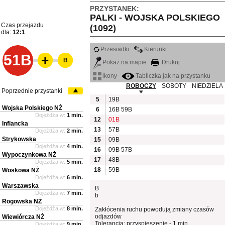
PRZYSTANEK:
PALKI - WOJSKA POLSKIEGO
Czas przejazdu
(1092)
dla:
12:1
Przesiadki
Kierunki
51B
B
Pokaż na mapie
Drukuj
ikony
Tabliczka jak na przystanku
ROBOCZY
SOBOTY
NIEDZIELA
Poprzednie przystanki
5
19B
Wojska Polskiego NŻ
6
16B
59B
Dojeżdża w:
1 min.
12
01B
Inflancka
13
57B
Dojeżdża w:
2 min.
Strykowska
15
09B
Dojeżdża w:
4 min.
16
09B
57B
Wypoczynkowa NŻ
17
48B
Dojeżdża w:
5 min.
18
59B
Woskowa NŻ
Dojeżdża w:
6 min.
Warszawska
B
Dojeżdża w:
7 min.
b
Rogowska NŻ
Dojeżdża w:
8 min.
Zakłócenia ruchu powodują zmiany czasów
odjazdów
Wiewiórcza NŻ
Tolerancja: przyspieszenie - 1 min.
Dojeżdża w:
9 min.