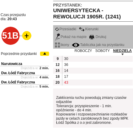
PRZYSTANEK:
UNIWERSYTECKA -
Czas przejazdu
REWOLUCJI 1905R. (1241)
dla:
20:43
Przesiadki
Kierunki
51B
Pokaż na mapie
Drukuj
ikony
Tabliczka jak na przystanku
ROBOCZY
SOBOTY
NIEDZIELA
Poprzednie przystanki
9
30
Narutowicza
12
36
Dojeżdża w:
2 min.
16
14
Dw. Łódź Fabryczna
18
17
Dojeżdża w:
4 min.
Dw. Łódź Fabryczna
20
43
Dojeżdża w:
5 min.
Zakłócenia ruchu powodują zmiany czasów
odjazdów
Tolerancja: przyspieszenie - 1 min.
opóźnienie - do 4 min.
Kopiowanie i rozpowszechnianie rozkładów
jazdy w celach zarobkowych bez zgody MPK
Łódź Spółka z o.o jest zabronione.