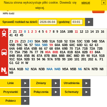
Nasza strona wykorzystuje pliki cookie. Dowiedz się
więcej
x
#
więcej.
Sprawdź rozkład na dzień:
i godzinę:
Z
Z1
Z2
0
1
2
3
4
5
6
7
8
9
10A
10B
11
12
13
14
15
16
41
43
45
Z3
Z6
Z13
Z43
50A
50B
51A
51B
52
53A
53C
53B
54B
55A
55B
55C
56
57
58A
58B
59
60A
60B
60C
60D
61
62
63
64A
64B
65A
65B
66
67
68
69A
69B
70
71A
71B
72A
72B
73
75A
75B
76
77
78
80A
80B
81A
81B
82A
82B
83
84A
84B
85A
85B
86
87A
87B
88A
88B
88C
88D
89
90
91A
91B
91C
92A
92B
93
94
96
97A
97B
99
100
101
201
202
6.
F1
G1
G2
H
W
N1A
N1B
N2
N3A
N3B
N4A
N4B
N5A
N5B
N6
N7A
N7B
N8
N9
Linie
Zmiany
Utrudnienia
Przystanki
Połączenia
Schematy
Pobierz