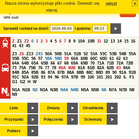
Nasza strona wykorzystuje pliki cookie. Dowiedz się
więcej
x
#
więcej.
Sprawdź rozkład na dzień:
i godzinę:
Z
Z1
Z2
0
1
2
3
4
5
6
7
8
9
10A
10B
11
12
13
14
15
16
41
43
45
Z3
Z6
Z13
Z43
50A
50B
51A
51B
52
53A
53C
53B
54B
55A
55B
55C
56
57
58A
58B
59
60A
60B
60C
60D
61
62
63
64A
64B
65A
65B
66
67
68
69A
69B
70
71A
71B
72A
72B
73
75A
75B
76
77
78
80A
80B
81A
81B
82A
82B
83
84A
84B
85A
85B
86
87A
87B
88A
88B
88C
88D
89
90
91A
91B
91C
92A
92B
93
94
96
97A
97B
99
100
101
201
202
6.
F1
G1
G2
H
W
N1A
N1B
N2
N3A
N3B
N4A
N4B
N5A
N5B
N6
N7A
N7B
N8
N9
Linie
Zmiany
Utrudnienia
Przystanki
Połączenia
Schematy
Pobierz