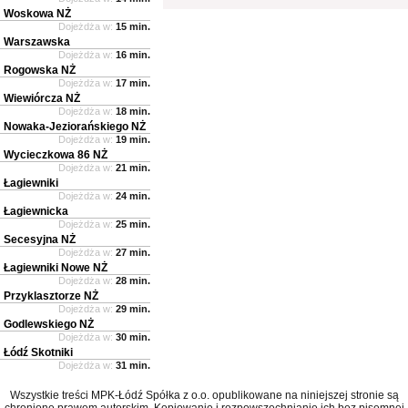
Woskowa NŻ
Dojeżdża w:
15 min.
Warszawska
Dojeżdża w:
16 min.
Rogowska NŻ
Dojeżdża w:
17 min.
Wiewiórcza NŻ
Dojeżdża w:
18 min.
Nowaka-Jeziorańskiego NŻ
Dojeżdża w:
19 min.
Wycieczkowa 86 NŻ
Dojeżdża w:
21 min.
Łagiewniki
Dojeżdża w:
24 min.
Łagiewnicka
Dojeżdża w:
25 min.
Secesyjna NŻ
Dojeżdża w:
27 min.
Łagiewniki Nowe NŻ
Dojeżdża w:
28 min.
Przyklasztorze NŻ
Dojeżdża w:
29 min.
Godlewskiego NŻ
Dojeżdża w:
30 min.
Łódź Skotniki
Dojeżdża w:
31 min.
Wszystkie treści MPK-Łódź Spółka z o.o. opublikowane na niniejszej stronie są
chronione prawem autorskim. Kopiowanie i rozpowszechnianie ich bez pisemnej