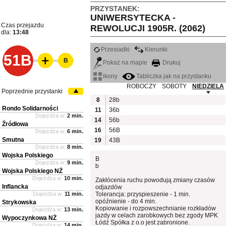
PRZYSTANEK:
UNIWERSYTECKA -
Czas przejazdu
REWOLUCJI 1905R. (2062)
dla:
13:48
Przesiadki
Kierunki
51B
B
Pokaż na mapie
Drukuj
ikony
Tabliczka jak na przystanku
ROBOCZY
SOBOTY
NIEDZIELA
Poprzednie przystanki
8
28b
Rondo Solidarności
11
36b
Dojeżdża w:
2 min.
14
56b
Źródłowa
16
56B
Dojeżdża w:
6 min.
Smutna
19
43B
Dojeżdża w:
8 min.
Wojska Polskiego
B
Dojeżdża w:
9 min.
b
Wojska Polskiego NŻ
Dojeżdża w:
10 min.
Zakłócenia ruchu powodują zmiany czasów
Inflancka
odjazdów
Dojeżdża w:
11 min.
Tolerancja: przyspieszenie - 1 min.
opóźnienie - do 4 min.
Strykowska
Kopiowanie i rozpowszechnianie rozkładów
Dojeżdża w:
13 min.
jazdy w celach zarobkowych bez zgody MPK
Wypoczynkowa NŻ
Łódź Spółka z o.o jest zabronione.
Dojeżdża w:
14 min.