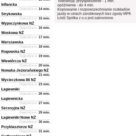
Tolerancja: przyspieszenie - 1 min.
Inflancka
opóźnienie - do 4 min.
Dojeżdża w:
14 min.
Kopiowanie i rozpowszechnianie rozkładów
jazdy w celach zarobkowych bez zgody MPK
Strykowska
Łódź Spółka z o.o jest zabronione.
Dojeżdża w:
15 min.
Wypoczynkowa NŻ
Dojeżdża w:
16 min.
Woskowa NŻ
Dojeżdża w:
17 min.
Warszawska
Dojeżdża w:
18 min.
Rogowska NŻ
Dojeżdża w:
19 min.
Wiewiórcza NŻ
Dojeżdża w:
20 min.
Nowaka-Jeziorańskiego NŻ
Dojeżdża w:
21 min.
Wycieczkowa 86 NŻ
Dojeżdża w:
23 min.
Łagiewniki
Dojeżdża w:
26 min.
Łagiewnicka
Dojeżdża w:
27 min.
Secesyjna NŻ
Dojeżdża w:
29 min.
Łagiewniki Nowe NŻ
Dojeżdża w:
30 min.
Przyklasztorze NŻ
Dojeżdża w:
31 min.