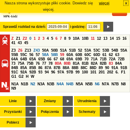
Nasza strona wykorzystuje pliki cookie. Dowiedz się
więcej
x
#
więcej.
Sprawdź rozkład na dzień:
i godzinę:
Z
Z1
Z2
0
1
2
3
4
5
6
7
8
9
10A
10B
11
12
13
14
15
16
41
43
45
Z3
Z6
Z13
Z43
50A
50B
51A
51B
52
53A
53C
53B
54B
55A
55B
55C
56
57
58A
58B
59
60A
60B
60C
60D
61
62
63
64A
64B
65A
65B
66
67
68
69A
69B
70
71A
71B
72A
72B
73
75A
75B
76
77
78
80A
80B
81A
81B
82A
82B
83
84A
84B
85A
85B
86
87A
87B
88A
88B
88C
88D
89
90
91A
91B
91C
92A
92B
93
94
96
97A
97B
99
100
101
201
202
6.
F1
G1
G2
H
W
N1A
N1B
N2
N3A
N3B
N4A
N4B
N5A
N5B
N6
N7A
N7B
N8
N9
Linie
Zmiany
Utrudnienia
Przystanki
Połączenia
Schematy
Pobierz