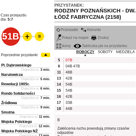
PRZYSTANEK:
RODZINY POZNAŃSKICH - DW.
Czas przejazdu
ŁÓDŹ FABRYCZNA (2158)
dla:
5:7
Przesiadki
Kierunki
51B
B
Pokaż na mapie
Drukuj
ikony
Tabliczka jak na przystanku
ROBOCZY
SOBOTY
NIEDZIELA
Poprzednie przystanki
5
07B
Pl. Dąbrowskiego
6
04B
47B
Dojeżdża w:
3 min.
11
48B
Narutowicza
13
42B
Dojeżdża w:
5 min.
Rewolucji 1905r.
14
54B
Dojeżdża w:
6 min.
15
54B
Rondo Solidarności
16
42B
Dojeżdża w:
7 min.
17
33B
Źródłowa
Dojeżdża w:
9 min.
18
44B
Smutna
Dojeżdża w:
11 min.
B
Wojska Polskiego
Dojeżdża w:
12 min.
Zakłócenia ruchu powodują zmiany czasów
Wojska Polskiego NŻ
odjazdów
Dojeżdża w:
13 min.