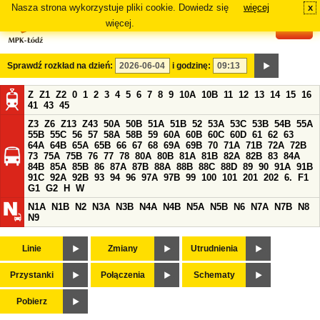
Nasza strona wykorzystuje pliki cookie. Dowiedz się
więcej
x
#
więcej.
Sprawdź rozkład na dzień:
i godzinę:
Z
Z1
Z2
0
1
2
3
4
5
6
7
8
9
10A
10B
11
12
13
14
15
16
41
43
45
Z3
Z6
Z13
Z43
50A
50B
51A
51B
52
53A
53C
53B
54B
55A
55B
55C
56
57
58A
58B
59
60A
60B
60C
60D
61
62
63
64A
64B
65A
65B
66
67
68
69A
69B
70
71A
71B
72A
72B
73
75A
75B
76
77
78
80A
80B
81A
81B
82A
82B
83
84A
84B
85A
85B
86
87A
87B
88A
88B
88C
88D
89
90
91A
91B
91C
92A
92B
93
94
96
97A
97B
99
100
101
201
202
6.
F1
G1
G2
H
W
N1A
N1B
N2
N3A
N3B
N4A
N4B
N5A
N5B
N6
N7A
N7B
N8
N9
Linie
Zmiany
Utrudnienia
Przystanki
Połączenia
Schematy
Pobierz