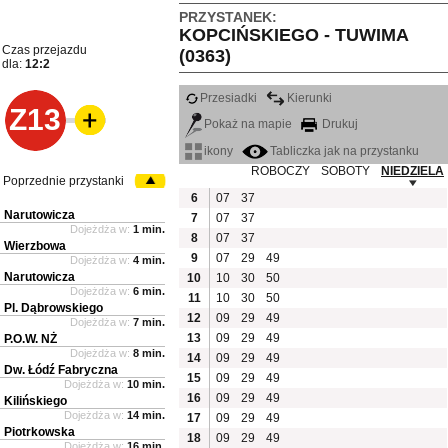
PRZYSTANEK:
KOPCIŃSKIEGO - TUWIMA
Czas przejazdu
(0363)
dla:
12:2
Przesiadki
Kierunki
Z13
Pokaż na mapie
Drukuj
ikony
Tabliczka jak na przystanku
ROBOCZY
SOBOTY
NIEDZIELA
Poprzednie przystanki
6
07
37
Narutowicza
7
07
37
Dojeżdża w:
1 min.
8
07
37
Wierzbowa
9
07
29
49
Dojeżdża w:
4 min.
Narutowicza
10
10
30
50
Dojeżdża w:
6 min.
11
10
30
50
Pl. Dąbrowskiego
12
09
29
49
Dojeżdża w:
7 min.
13
09
29
49
P.O.W. NŻ
Dojeżdża w:
8 min.
14
09
29
49
Dw. Łódź Fabryczna
15
09
29
49
Dojeżdża w:
10 min.
16
09
29
49
Kilińskiego
Dojeżdża w:
14 min.
17
09
29
49
Piotrkowska
18
09
29
49
Dojeżdża w:
16 min.