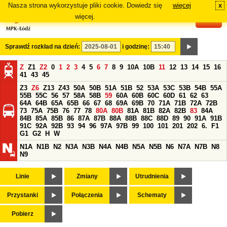
Nasza strona wykorzystuje pliki cookie. Dowiedz się
więcej
x
#
więcej.
Sprawdź rozkład na dzień:
i godzinę:
Z
Z1
Z2
0
1
2
3
4
5
6
7
8
9
10A
10B
11
12
13
14
15
16
41
43
45
Z3
Z6
Z13
Z43
50A
50B
51A
51B
52
53A
53C
53B
54B
55A
55B
55C
56
57
58A
58B
59
60A
60B
60C
60D
61
62
63
64A
64B
65A
65B
66
67
68
69A
69B
70
71A
71B
72A
72B
73
75A
75B
76
77
78
80A
80B
81A
81B
82A
82B
83
84A
84B
85A
85B
86
87A
87B
88A
88B
88C
88D
89
90
91A
91B
91C
92A
92B
93
94
96
97A
97B
99
100
101
201
202
6.
F1
G1
G2
H
W
N1A
N1B
N2
N3A
N3B
N4A
N4B
N5A
N5B
N6
N7A
N7B
N8
N9
Linie
Zmiany
Utrudnienia
Przystanki
Połączenia
Schematy
Pobierz