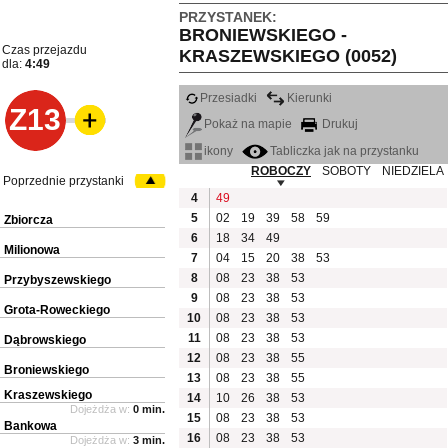
PRZYSTANEK:
BRONIEWSKIEGO -
Czas przejazdu
KRASZEWSKIEGO (0052)
dla:
4:49
Przesiadki
Kierunki
Z13
Pokaż na mapie
Drukuj
ikony
Tabliczka jak na przystanku
ROBOCZY
SOBOTY
NIEDZIELA
Poprzednie przystanki
4
49
5
02
19
39
58
59
Zbiorcza
6
18
34
49
Milionowa
7
04
15
20
38
53
8
08
23
38
53
Przybyszewskiego
9
08
23
38
53
Grota-Roweckiego
10
08
23
38
53
11
08
23
38
53
Dąbrowskiego
12
08
23
38
55
Broniewskiego
13
08
23
38
55
Kraszewskiego
14
10
26
38
53
Dojeżdża w:
0 min.
15
08
23
38
53
Bankowa
16
08
23
38
53
Dojeżdża w:
3 min.