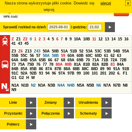
Nasza strona wykorzystuje pliki cookie. Dowiedz się
więcej
x
#
więcej.
Sprawdź rozkład na dzień:
i godzinę:
Z
Z1
Z2
0
1
2
3
4
5
6
7
8
9
10A
10B
11
12
13
14
15
16
41
43
45
Z3
Z6
Z13
Z43
50A
50B
51A
51B
52
53A
53C
53B
54B
55A
55B
55C
56
57
58A
58B
59
60A
60B
60C
60D
61
62
63
64A
64B
65A
65B
66
67
68
69A
69B
70
71A
71B
72A
72B
73
75A
75B
76
77
78
80A
80B
81A
81B
82A
82B
83
84A
84B
85A
85B
86
87A
87B
88A
88B
88C
88D
89
90
91A
91B
91C
92A
92B
93
94
96
97A
97B
99
100
101
201
202
6.
F1
G1
G2
H
W
N1A
N1B
N2
N3A
N3B
N4A
N4B
N5A
N5B
N6
N7A
N7B
N8
N9
Linie
Zmiany
Utrudnienia
Przystanki
Połączenia
Schematy
Pobierz