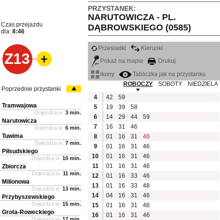
PRZYSTANEK:
NARUTOWICZA - PL.
Czas przejazdu
DĄBROWSKIEGO (0585)
dla:
8:46
Przesiadki
Kierunki
Z13
Pokaż na mapie
Drukuj
ikony
Tabliczka jak na przystanku
ROBOCZY
SOBOTY
NIEDZIELA
Poprzednie przystanki
4
42
59
Tramwajowa
5
19
39
58
Dojeżdża w:
3 min.
6
14
29
44
59
Narutowicza
7
16
31
46
Dojeżdża w:
6 min.
Tuwima
8
01
16
31
46
Dojeżdża w:
7 min.
9
01
16
31
46
Piłsudskiego
10
01
16
31
46
Dojeżdża w:
10 min.
11
01
16
31
46
Zbiorcza
Dojeżdża w:
11 min.
12
01
16
33
46
Milionowa
13
01
16
33
48
Dojeżdża w:
13 min.
14
04
16
31
46
Przybyszewskiego
Dojeżdża w:
15 min.
15
01
16
31
46
Grota-Roweckiego
16
01
16
31
46
Dojeżdża w:
17 min.