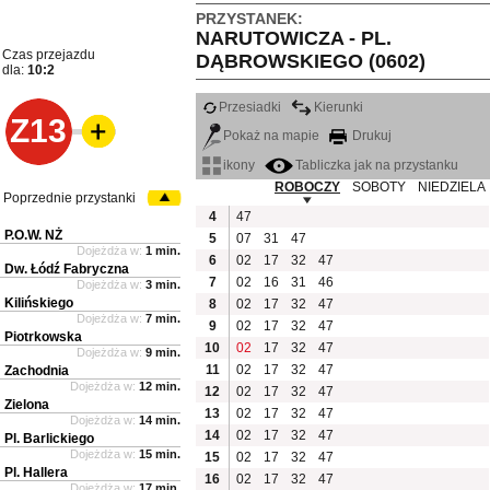
PRZYSTANEK:
NARUTOWICZA - PL.
Czas przejazdu
DĄBROWSKIEGO (0602)
dla:
10:2
Przesiadki
Kierunki
Z13
Pokaż na mapie
Drukuj
ikony
Tabliczka jak na przystanku
ROBOCZY
SOBOTY
NIEDZIELA
Poprzednie przystanki
4
47
P.O.W. NŻ
5
07
31
47
Dojeżdża w:
1 min.
6
02
17
32
47
Dw. Łódź Fabryczna
7
02
16
31
46
Dojeżdża w:
3 min.
Kilińskiego
8
02
17
32
47
Dojeżdża w:
7 min.
9
02
17
32
47
Piotrkowska
10
02
17
32
47
Dojeżdża w:
9 min.
11
02
17
32
47
Zachodnia
Dojeżdża w:
12 min.
12
02
17
32
47
Zielona
13
02
17
32
47
Dojeżdża w:
14 min.
14
02
17
32
47
Pl. Barlickiego
Dojeżdża w:
15 min.
15
02
17
32
47
Pl. Hallera
16
02
17
32
47
Dojeżdża w:
17 min.