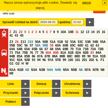
Nasza strona wykorzystuje pliki cookie. Dowiedz się
więcej
x
#
więcej.
Sprawdź rozkład na dzień:
i godzinę:
Z
Z1
Z2
0
1
2
3
4
5
6
7
8
9
10A
10B
11
12
13
14
15
16
41
43
45
Z3
Z6
Z13
Z43
50A
50B
51A
51B
52
53A
53C
53B
54B
55A
55B
55C
56
57
58A
58B
59
60A
60B
60C
60D
61
62
63
64A
64B
65A
65B
66
67
68
69A
69B
70
71A
71B
72A
72B
73
75A
75B
76
77
78
80A
80B
81A
81B
82A
82B
83
84A
84B
85A
85B
86
87A
87B
88A
88B
88C
88D
89
90
91A
91B
91C
92A
92B
93
94
96
97A
97B
99
100
101
201
202
6.
F1
G1
G2
H
W
N1A
N1B
N2
N3A
N3B
N4A
N4B
N5A
N5B
N6
N7A
N7B
N8
N9
Linie
Zmiany
Utrudnienia
Przystanki
Połączenia
Schematy
Pobierz