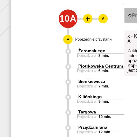
Pr
10A
A
x - 
Poprzednie przystanki
A
Żeromskiego
Zakł
Tole
Dojeżdża w:
3 min.
opóź
Kopi
Piotrkowska Centrum
jest
Dojeżdża w:
6 min.
Sienkiewicza
Dojeżdża w:
7 min.
Kilińskiego
Dojeżdża w:
9 min.
Targowa
Dojeżdża w:
10 min.
Przędzalniana
Dojeżdża w:
12 min.