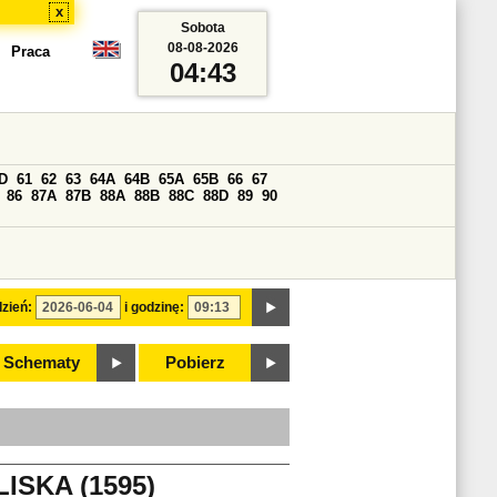
x
Sobota
08-08-2026
Praca
04:43
D
61
62
63
64A
64B
65A
65B
66
67
86
87A
87B
88A
88B
88C
88D
89
90
zień:
i godzinę:
Schematy
Pobierz
ISKA (1595)