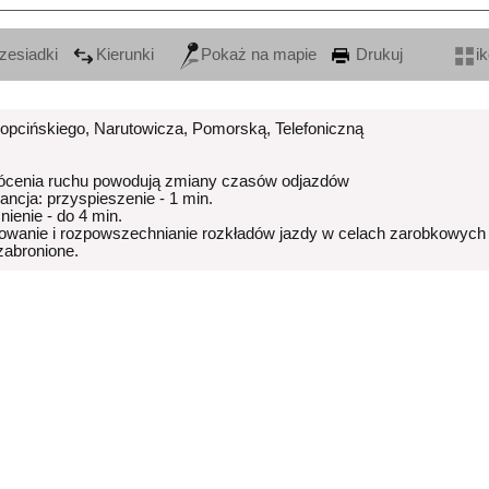
zesiadki
Kierunki
Pokaż na mapie
Drukuj
i
Kopcińskiego, Narutowicza, Pomorską, Telefoniczną
ócenia ruchu powodują zmiany czasów odjazdów
rancja: przyspieszenie - 1 min.
nienie - do 4 min.
owanie i rozpowszechnianie rozkładów jazdy w celach zarobkowych
 zabronione.