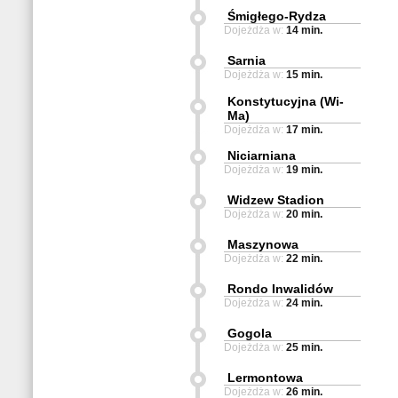
Śmigłego-Rydza
Dojeżdża w:
14 min.
Sarnia
Dojeżdża w:
15 min.
Konstytucyjna (Wi-
Ma)
Dojeżdża w:
17 min.
Niciarniana
Dojeżdża w:
19 min.
Widzew Stadion
Dojeżdża w:
20 min.
Maszynowa
Dojeżdża w:
22 min.
Rondo Inwalidów
Dojeżdża w:
24 min.
Gogola
Dojeżdża w:
25 min.
Lermontowa
Dojeżdża w:
26 min.