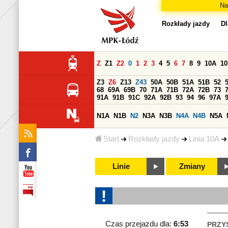
Na
Rozkłady jazdy
Dl
Z
Z1
Z2
0
1
2
3
4
5
6
7
8
9
10A
1
Z3
Z6
Z13
Z43
50A
50B
51A
51B
52
68
69A
69B
70
71A
71B
72A
72B
73
91A
91B
91C
92A
92B
93
94
96
97A
N1A
N1B
N2
N3A
N3B
N4A
N4B
N5A
Start
Rozkłady jazdy
Linia 10A
Linie
Zmiany
Czas przejazdu dla:
6:53
PRZY