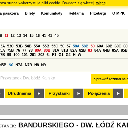
sza strona wykorzystuje pliki cookie. Dowiedz się więcej.
więcej
a pasażera
Bilety
Komunikaty
Reklama
Przetargi
O MPK
0B
11
12
13
14
15
16
41
43
45
53A
53C
53B
54B
55A
55B
55C
56
57
58A
58B
59
60A
60B
60C
60
75A
75B
76
77
78
80A
80B
81A
81B
82A
82B
83
84A
84B
85A
85B
97B
99
100
101
201
202
6.
F1
G1
G2
H
W
N5B
N6
N7A
N7B
N8
N9
Przystanek Dw. Łódź Kaliska
Sprawdź rozkład na d
Utrudnienia
Przystanki
Połączenia
BANDURSKIEGO - DW. ŁÓDŹ KAL
STANEK: