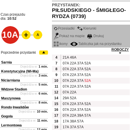
PRZYSTANEK:
PIŁSUDSKIEGO - ŚMIGŁEGO-
Czas przejazdu
RYDZA (0739)
dla:
10:52
Przesiadki
Kierunki
10A
A
Pokaż na mapie
Drukuj
ikony
Tabliczka jak na przystanku
ROBOCZY
Poprzednie przystanki
4
21A
46A
Sarnia
7
07A
22A
37A
52A
Dojeżdża w:
1 min.
8
07A
22A
37A
52A
Konstytucyjna (Wi-Ma)
9
07A
22A
37A
52A
Dojeżdża w:
3 min.
Niciarniana
10
07A
22A
37A
52A
Dojeżdża w:
5 min.
11
07A
22A
37A
52A
Widzew Stadion
12
07A
22A
Dojeżdża w:
6 min.
14
29A
52A
Maszynowa
Dojeżdża w:
8 min.
15
07A
22A
37A
52A
Rondo Inwalidów
16
07A
22A
37A
52A
Dojeżdża w:
10 min.
17
07A
22A
39A
57A
Gogola
Dojeżdża w:
11 min.
18
17A
38A
57A
Lermontowa
19
17A
37A
57A
Dojeżdża w:
12 min.