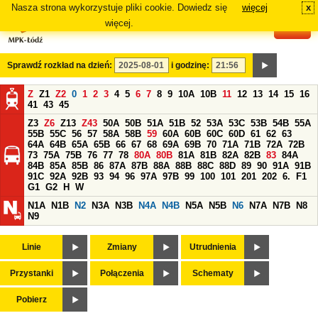
Nasza strona wykorzystuje pliki cookie. Dowiedz się
więcej
x
#
więcej.
Sprawdź rozkład na dzień:
i godzinę:
Z
Z1
Z2
0
1
2
3
4
5
6
7
8
9
10A
10B
11
12
13
14
15
16
41
43
45
Z3
Z6
Z13
Z43
50A
50B
51A
51B
52
53A
53C
53B
54B
55A
55B
55C
56
57
58A
58B
59
60A
60B
60C
60D
61
62
63
64A
64B
65A
65B
66
67
68
69A
69B
70
71A
71B
72A
72B
73
75A
75B
76
77
78
80A
80B
81A
81B
82A
82B
83
84A
84B
85A
85B
86
87A
87B
88A
88B
88C
88D
89
90
91A
91B
91C
92A
92B
93
94
96
97A
97B
99
100
101
201
202
6.
F1
G1
G2
H
W
N1A
N1B
N2
N3A
N3B
N4A
N4B
N5A
N5B
N6
N7A
N7B
N8
N9
Linie
Zmiany
Utrudnienia
Przystanki
Połączenia
Schematy
Pobierz