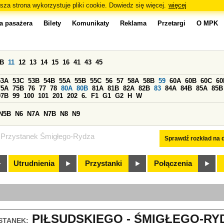
sza strona wykorzystuje pliki cookie. Dowiedz się więcej.
więcej
a pasażera
Bilety
Komunikaty
Reklama
Przetargi
O MPK
0B
11
12
13
14
15
16
41
43
45
53A
53C
53B
54B
55A
55B
55C
56
57
58A
58B
59
60A
60B
60C
60
75A
75B
76
77
78
80A
80B
81A
81B
82A
82B
83
84A
84B
85A
85B
97B
99
100
101
201
202
6.
F1
G1
G2
H
W
N5B
N6
N7A
N7B
N8
N9
Przystanek Śmigłego-Rydza
Sprawdź rozkład na d
Utrudnienia
Przystanki
Połączenia
PIŁSUDSKIEGO - ŚMIGŁEGO-RYD
STANEK: