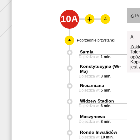
Pr
10A
A
A
Poprzednie przystanki
Zakł
Sarnia
Tole
opóź
Dojeżdża w:
1 min.
Kopi
Konstytucyjna (Wi-
jest
Ma)
Dojeżdża w:
3 min.
Niciarniana
Dojeżdża w:
5 min.
Widzew Stadion
Dojeżdża w:
6 min.
Maszynowa
Dojeżdża w:
8 min.
Rondo Inwalidów
Dojeżdża w:
10 min.