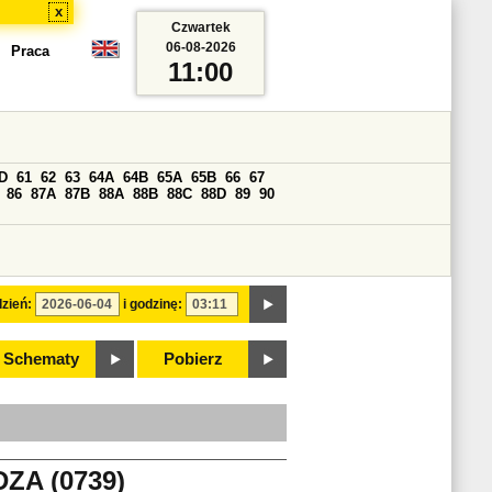
x
Czwartek
06-08-2026
Praca
11:00
D
61
62
63
64A
64B
65A
65B
66
67
86
87A
87B
88A
88B
88C
88D
89
90
zień:
i godzinę:
Schematy
Pobierz
ZA (0739)