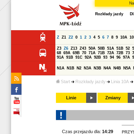
Na
Rozkłady jazdy
Dl
Z
Z1
Z2
0
1
2
3
4
5
6
7
8
9
10A
1
Z3
Z6
Z13
Z43
50A
50B
51A
51B
52
68
69A
69B
70
71A
71B
72A
72B
73
91A
91B
91C
92A
92B
93
94
96
97A
N1A
N1B
N2
N3A
N3B
N4A
N4B
N5A
Start
Rozkłady jazdy
Linia 10A
Linie
Zmiany
Czas przejazdu dla:
14:29
PRZY