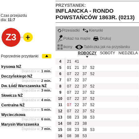
PRZYSTANEK:
INFLANCKA - RONDO
Czas przejazdu
POWSTAŃCÓW 1863R. (0213)
dla:
11:7
Przesiadki
Kierunki
Z3
Pokaż na mapie
Drukuj
ikony
Tabliczka jak na przystanku
ROBOCZY
SOBOTY
NIEDZIELA
Poprzednie przystanki
4
21
41
Irysowa NŻ
5
01
21
37
52
Dojeżdża w:
1 min.
6
07
22
37
52
Deczyńskiego NŻ
7
07
22
37
Dojeżdża w:
2 min.
Dw. Łódź Warszawska NŻ
8
07
22
37
52
Dojeżdża w:
3 min.
9
07
22
37
52
Słowicza NŻ
10
07
22
37
52
Dojeżdża w:
4 min.
11
07
22
37
52
Centralna NŻ
Dojeżdża w:
5 min.
12
07
22
37
52
Wycieczkowa
13
08
23
38
53
Dojeżdża w:
6 min.
14
08
23
38
Marysin Warszawska
Dojeżdża w:
7 min.
15
08
23
38
53
16
08
38
53