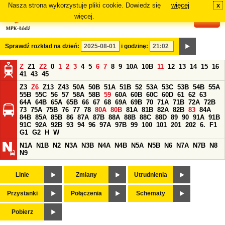
Nasza strona wykorzystuje pliki cookie. Dowiedz się
więcej
x
#
więcej.
Sprawdź rozkład na dzień:
i godzinę:
Z
Z1
Z2
0
1
2
3
4
5
6
7
8
9
10A
10B
11
12
13
14
15
16
41
43
45
Z3
Z6
Z13
Z43
50A
50B
51A
51B
52
53A
53C
53B
54B
55A
55B
55C
56
57
58A
58B
59
60A
60B
60C
60D
61
62
63
64A
64B
65A
65B
66
67
68
69A
69B
70
71A
71B
72A
72B
73
75A
75B
76
77
78
80A
80B
81A
81B
82A
82B
83
84A
84B
85A
85B
86
87A
87B
88A
88B
88C
88D
89
90
91A
91B
91C
92A
92B
93
94
96
97A
97B
99
100
101
201
202
6.
F1
G1
G2
H
W
N1A
N1B
N2
N3A
N3B
N4A
N4B
N5A
N5B
N6
N7A
N7B
N8
N9
Linie
Zmiany
Utrudnienia
Przystanki
Połączenia
Schematy
Pobierz