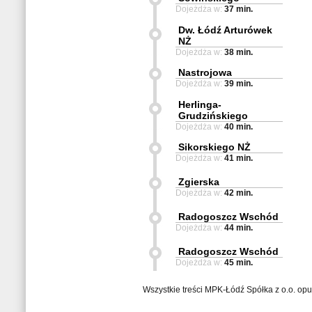
Dojeżdża w:
37 min.
Dw. Łódź Arturówek
NŻ
Dojeżdża w:
38 min.
Nastrojowa
Dojeżdża w:
39 min.
Herlinga-
Grudzińskiego
Dojeżdża w:
40 min.
Sikorskiego NŻ
Dojeżdża w:
41 min.
Zgierska
Dojeżdża w:
42 min.
Radogoszcz Wschód
Dojeżdża w:
44 min.
Radogoszcz Wschód
Dojeżdża w:
45 min.
Wszystkie treści MPK-Łódź Spółka z o.o. op