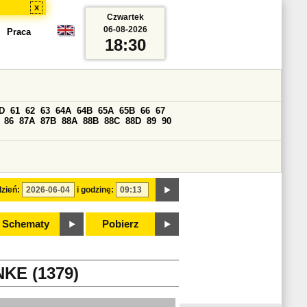
x
Czwartek
06-08-2026
Praca
18:30
D
61
62
63
64A
64B
65A
65B
66
67
86
87A
87B
88A
88B
88C
88D
89
90
zień:
i godzinę:
Schematy
Pobierz
E (1379)