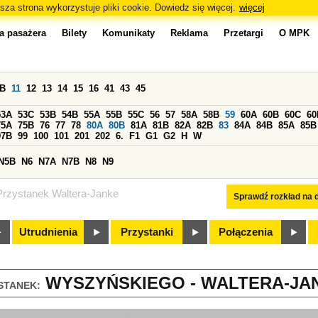
sza strona wykorzystuje pliki cookie. Dowiedz się więcej.
więcej
a pasażera
Bilety
Komunikaty
Reklama
Przetargi
O MPK
0B
11
12
13
14
15
16
41
43
45
53A
53C
53B
54B
55A
55B
55C
56
57
58A
58B
59
60A
60B
60C
60
75A
75B
76
77
78
80A
80B
81A
81B
82A
82B
83
84A
84B
85A
85B
97B
99
100
101
201
202
6.
F1
G1
G2
H
W
N5B
N6
N7A
N7B
N8
N9
Przystanek Waltera-Janke
Sprawdź rozkład na d
Utrudnienia
Przystanki
Połączenia
WYSZYŃSKIEGO - WALTERA-JANK
STANEK: