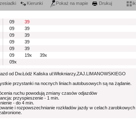
zesiadki
Kierunki
Pokaż na mapie
Drukuj
i
09
39
09
39
09
39
09
39
09
39
09
19x
39x
09x
zjazd od Dw.Łódź Kaliska ul:Włokniarzy,ZAJ.LIMANOWSKIEGO
stkie przystanki na nocnych liniach autobusowych są na żądanie.
ócenia ruchu powodują zmiany czasów odjazdów
rancja: przyspieszenie - 1 min.
nienie - do 4 min.
owanie i rozpowszechnianie rozkładów jazdy w celach zarobkowych
 zabronione.