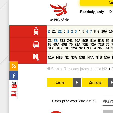
Na
Rozkłady jazdy
Dl
Z
Z1
Z2
0
1
2
3
4
5
6
7
8
9
10A
1
Z3
Z6
Z13
Z43
50A
50B
51A
51B
52
68
69A
69B
70
71A
71B
72A
72B
73
91A
91B
91C
92A
92B
93
94
96
97A
N1A
N1B
N2
N3A
N3B
N4A
N4B
N5A
Start
Rozkłady jazdy
Linia N2
Linie
Zmiany
Czas przejazdu dla:
23:39
PRZY