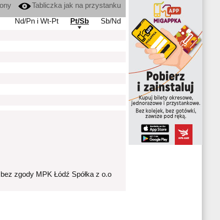
kony
Tabliczka jak na przystanku
Nd/Pn i Wt-Pt
Pt/Sb
Sb/Nd
 bez zgody MPK Łódź Spółka z o.o