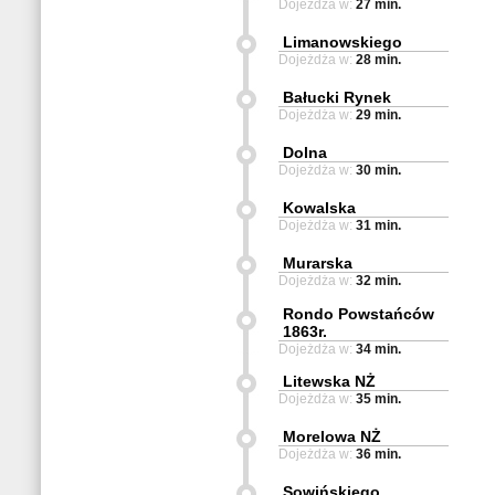
Dojeżdża w:
27 min.
Limanowskiego
Dojeżdża w:
28 min.
Bałucki Rynek
Dojeżdża w:
29 min.
Dolna
Dojeżdża w:
30 min.
Kowalska
Dojeżdża w:
31 min.
Murarska
Dojeżdża w:
32 min.
Rondo Powstańców
1863r.
Dojeżdża w:
34 min.
Litewska NŻ
Dojeżdża w:
35 min.
Morelowa NŻ
Dojeżdża w:
36 min.
Sowińskiego