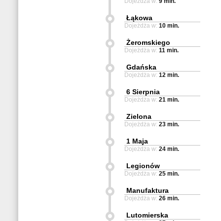
Dojeżdża w:
9 min.
Łąkowa
Dojeżdża w:
10 min.
Żeromskiego
Dojeżdża w:
11 min.
Gdańska
Dojeżdża w:
12 min.
6 Sierpnia
Dojeżdża w:
21 min.
Zielona
Dojeżdża w:
23 min.
1 Maja
Dojeżdża w:
24 min.
Legionów
Dojeżdża w:
25 min.
Manufaktura
Dojeżdża w:
26 min.
Lutomierska