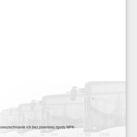
ozpowszechnianie ich bez pisemnej zgody MPK-