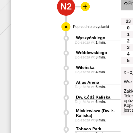
Pr
N2
23
Poprzednie przystanki
0
1
Wyszyńskiego
2
Dojeżdża w:
1 min.
3
Wróblewskiego
4
Dojeżdża w:
3 min.
5
Wileńska
x - 
Dojeżdża w:
4 min.
Wszy
Atlas Arena
Dojeżdża w:
5 min.
Zakł
Tole
Dw. Łódź Kaliska
opóź
Dojeżdża w:
6 min.
Kopi
jest
Mickiewicza (Dw. Ł.
Kaliska)
Dojeżdża w:
8 min.
Tobaco Park