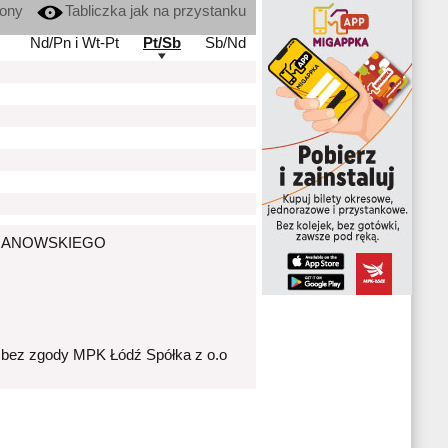
kony
Tabliczka jak na przystanku
Nd/Pn i Wt-Pt
Pt/Sb
Sb/Nd
J.LIMANOWSKIEGO
 bez zgody MPK Łódź Spółka z o.o