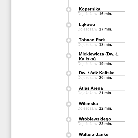
Kopernika
Dojeżdża w:
16 min.
Łąkowa
Dojeżdża w:
17 min.
Tobaco Park
Dojeżdża w:
18 min.
Mickiewicza (Dw. Ł.
Kaliska)
Dojeżdża w:
19 min.
Dw. Łódź Kaliska
Dojeżdża w:
20 min.
Atlas Arena
Dojeżdża w:
21 min.
Wileńska
Dojeżdża w:
22 min.
Wróblewskiego
Dojeżdża w:
23 min.
Waltera-Janke