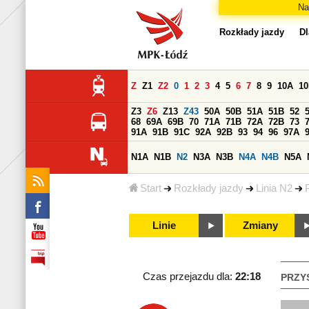
Na
Rozkłady jazdy
Dl
Z
Z1
Z2
0
1
2
3
4
5
6
7
8
9
10A
1
Z3
Z6
Z13
Z43
50A
50B
51A
51B
52
68
69A
69B
70
71A
71B
72A
72B
73
91A
91B
91C
92A
92B
93
94
96
97A
N1A
N1B
N2
N3A
N3B
N4A
N4B
N5A
Start
Rozkłady jazdy
Linia N2
Linie
Zmiany
Czas przejazdu dla:
22:18
PRZY