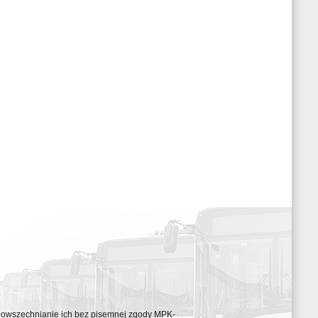
ozpowszechnianie ich bez pisemnej zgody MPK-