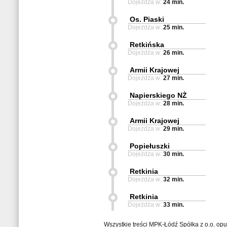
Dojeżdża w:
24 min.
Os. Piaski
Dojeżdża w:
25 min.
Retkińska
Dojeżdża w:
26 min.
Armii Krajowej
Dojeżdża w:
27 min.
Napierskiego NŻ
Dojeżdża w:
28 min.
Armii Krajowej
Dojeżdża w:
29 min.
Popiełuszki
Dojeżdża w:
30 min.
Retkinia
Dojeżdża w:
32 min.
Retkinia
Dojeżdża w:
33 min.
Wszystkie treści MPK-Łódź Spółka z o.o. op