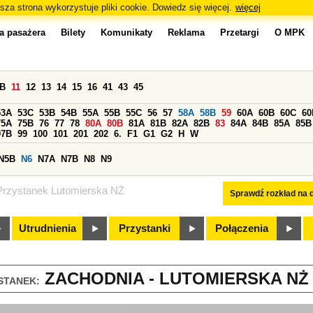
sza strona wykorzystuje pliki cookie. Dowiedz się więcej.
więcej
a pasażera
Bilety
Komunikaty
Reklama
Przetargi
O MPK
0B
11
12
13
14
15
16
41
43
45
53A
53C
53B
54B
55A
55B
55C
56
57
58A
58B
59
60A
60B
60C
60
75A
75B
76
77
78
80A
80B
81A
81B
82A
82B
83
84A
84B
85A
85B
97B
99
100
101
201
202
6.
F1
G1
G2
H
W
N5B
N6
N7A
N7B
N8
N9
Przystanek Lutomierska NŻ
Sprawdź rozkład na d
Utrudnienia
Przystanki
Połączenia
ZACHODNIA - LUTOMIERSKA NŻ (
STANEK: