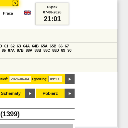
x
Piątek
07-08-2026
Praca
21:01
D
61
62
63
64A
64B
65A
65B
66
67
86
87A
87B
88A
88B
88C
88D
89
90
zień:
i godzinę:
Schematy
Pobierz
1399)