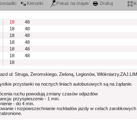
zesiadki
Kierunki
Pokaż na mapie
Drukuj
i
18
48
18
48
18
48
18
48
18
48
18
48
18
zjazd ul: Struga, Żeromskiego, Zieloną, Legionów, Włókniarzy,ZA
stkie przystanki na nocnych liniach autobusowych są na żądanie.
ócenia ruchu powodują zmiany czasów odjazdów
rancja: przyspieszenie - 1 min.
nienie - do 4 min.
owanie i rozpowszechnianie rozkładów jazdy w celach zarobkowych
 zabronione.