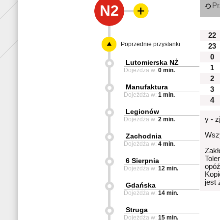
Pr
N2
22
Poprzednie przystanki
23
0
Lutomierska NŻ
1
Dojeżdża w:
0 min.
2
Manufaktura
3
Dojeżdża w:
1 min.
4
Legionów
y - 
Dojeżdża w:
2 min.
Wszy
Zachodnia
Dojeżdża w:
4 min.
Zakł
Tole
6 Sierpnia
opóź
Dojeżdża w:
12 min.
Kopi
jest
Gdańska
Dojeżdża w:
14 min.
Struga
Dojeżdża w:
15 min.