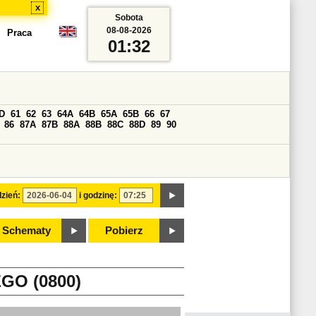
x
Sobota
08-08-2026
Praca
01:32
D
61
62
63
64A
64B
65A
65B
66
67
86
87A
87B
88A
88B
88C
88D
89
90
zień:
i godzinę:
Schematy
Pobierz
O (0800)