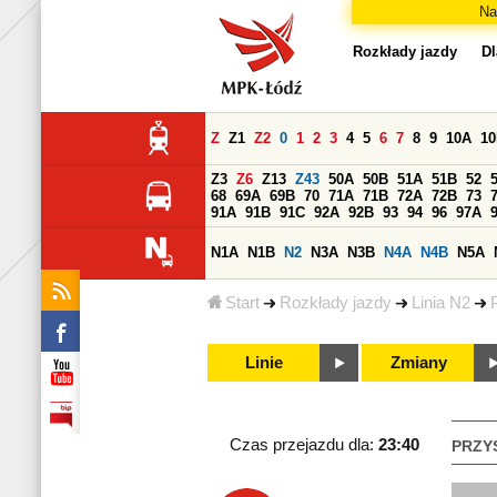
Na
Rozkłady jazdy
Dl
Z
Z1
Z2
0
1
2
3
4
5
6
7
8
9
10A
1
Z3
Z6
Z13
Z43
50A
50B
51A
51B
52
68
69A
69B
70
71A
71B
72A
72B
73
91A
91B
91C
92A
92B
93
94
96
97A
N1A
N1B
N2
N3A
N3B
N4A
N4B
N5A
Start
Rozkłady jazdy
Linia N2
Linie
Zmiany
Czas przejazdu dla:
23:40
PRZY