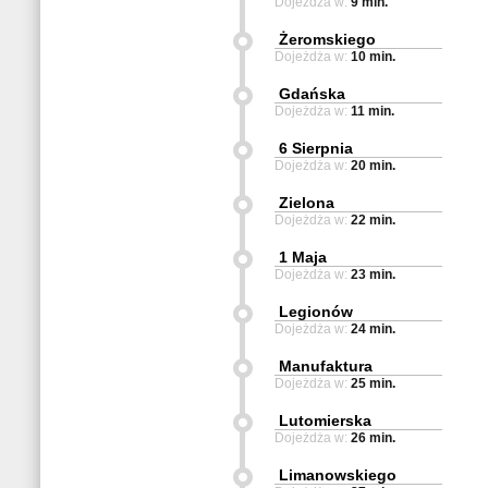
Dojeżdża w:
9 min.
Żeromskiego
Dojeżdża w:
10 min.
Gdańska
Dojeżdża w:
11 min.
6 Sierpnia
Dojeżdża w:
20 min.
Zielona
Dojeżdża w:
22 min.
1 Maja
Dojeżdża w:
23 min.
Legionów
Dojeżdża w:
24 min.
Manufaktura
Dojeżdża w:
25 min.
Lutomierska
Dojeżdża w:
26 min.
Limanowskiego