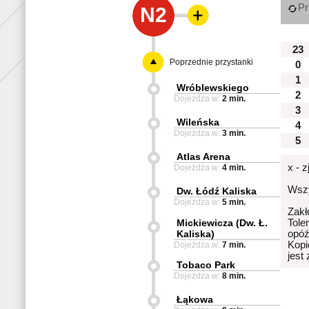
Pr
N2
23
Poprzednie przystanki
0
1
Wróblewskiego
2
Dojeżdża w:
2 min.
3
Wileńska
4
Dojeżdża w:
3 min.
5
Atlas Arena
x - 
Dojeżdża w:
4 min.
Wszy
Dw. Łódź Kaliska
Dojeżdża w:
5 min.
Zakł
Mickiewicza (Dw. Ł.
Tole
Kaliska)
opóź
Kopi
Dojeżdża w:
7 min.
jest
Tobaco Park
Dojeżdża w:
8 min.
Łąkowa