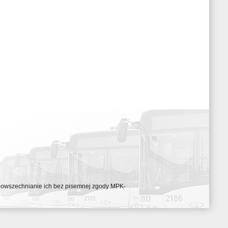
ozpowszechnianie ich bez pisemnej zgody MPK-