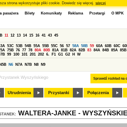
sza strona wykorzystuje pliki cookie. Dowiedz się więcej.
więcej
a pasażera
Bilety
Komunikaty
Reklama
Przetargi
O MPK
0B
11
12
13
14
15
16
41
43
45
53A
53C
53B
54B
55A
55B
55C
56
57
58A
58B
59
60A
60B
60C
60
75A
75B
76
77
78
80A
80B
81A
81B
82A
82B
83
84A
84B
85A
85B
97B
99
100
101
201
202
6.
F1
G1
G2
H
W
N5B
N6
N7A
N7B
N8
N9
Przystanek Wyszyńskiego
Sprawdź rozkład na d
Utrudnienia
Przystanki
Połączenia
WALTERA-JANKE - WYSZYŃSKIEG
STANEK: