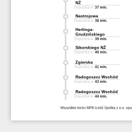
NŻ
Dojeżdża w:
37 min.
Nastrojowa
Dojeżdża w:
38 min.
Herlinga-
Grudzińskiego
Dojeżdża w:
39 min.
Sikorskiego NŻ
Dojeżdża w:
40 min.
Zgierska
Dojeżdża w:
41 min.
Radogoszcz Wschód
Dojeżdża w:
43 min.
Radogoszcz Wschód
Dojeżdża w:
44 min.
Wszystkie treści MPK-Łódź Spółka z o.o. op