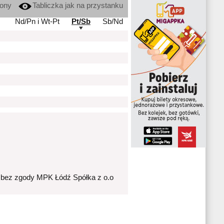
kony
Tabliczka jak na przystanku
Nd/Pn i Wt-Pt
Pt/Sb
Sb/Nd
 bez zgody MPK Łódź Spółka z o.o