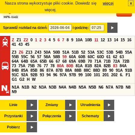
Nasza strona wykorzystuje pliki cookie. Dowiedz się
więcej
x
#
więcej.
Sprawdź rozkład na dzień:
i godzinę:
Z
Z1
Z2
0
1
2
3
4
5
6
7
8
9
10A
10B
11
12
13
14
15
16
41
43
45
Z3
Z6
Z13
Z43
50A
50B
51A
51B
52
53A
53C
53B
54B
55A
55B
55C
56
57
58A
58B
59
60A
60B
60C
60D
61
62
63
64A
64B
65A
65B
66
67
68
69A
69B
70
71A
71B
72A
72B
73
75A
75B
76
77
78
80A
80B
81A
81B
82A
82B
83
84A
84B
85A
85B
86
87A
87B
88A
88B
88C
88D
89
90
91A
91B
91C
92A
92B
93
94
96
97A
97B
99
100
101
201
202
6.
F1
G1
G2
H
W
N1A
N1B
N2
N3A
N3B
N4A
N4B
N5A
N5B
N6
N7A
N7B
N8
N9
Linie
Zmiany
Utrudnienia
Przystanki
Połączenia
Schematy
Pobierz