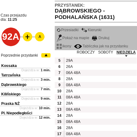
PRZYSTANEK:
DĄBROWSKIEGO -
Czas przejazdu
PODHALAŃSKA (1631)
dla:
11:25
Przesiadki
Kierunki
92A
A
Pokaż na mapie
Drukuj
ikony
Tabliczka jak na przystanku
ROBOCZY
SOBOTY
NIEDZIELA
Poprzednie przystanki
5
29A
Kossaka
6
26A
Dojeżdża w:
1 min.
7
06A
48A
Tatrzańska
8
28A
Dojeżdża w:
3 min.
Dąbrowskiego
9
08A
48A
Dojeżdża w:
7 min.
10
28A
Kilińskiego
11
08A
48A
Dojeżdża w:
9 min.
12
28A
Praska NŻ
Dojeżdża w:
10 min.
13
08A
48A
Pl. Niepodległości
14
28A
Dojeżdża w:
12 min.
15
08A
48A
16
28A
17
08A
48A