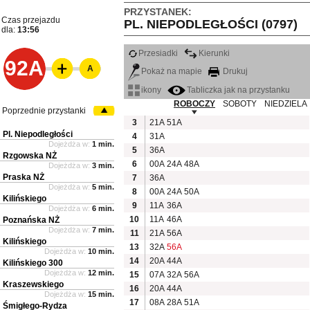
PRZYSTANEK:
Czas przejazdu
PL. NIEPODLEGŁOŚCI (0797)
dla:
13:56
Przesiadki
Kierunki
92A
A
Pokaż na mapie
Drukuj
ikony
Tabliczka jak na przystanku
ROBOCZY
SOBOTY
NIEDZIELA
Poprzednie przystanki
3
21A
51A
Pl. Niepodległości
4
31A
Dojeżdża w:
1 min.
5
36A
Rzgowska NŻ
6
00A
24A
48A
Dojeżdża w:
3 min.
Praska NŻ
7
36A
Dojeżdża w:
5 min.
8
00A
24A
50A
Kilińskiego
9
11A
36A
Dojeżdża w:
6 min.
10
11A
46A
Poznańska NŻ
Dojeżdża w:
7 min.
11
21A
56A
Kilińskiego
13
32A
56A
Dojeżdża w:
10 min.
14
20A
44A
Kilińskiego 300
Dojeżdża w:
12 min.
15
07A
32A
56A
Kraszewskiego
16
20A
44A
Dojeżdża w:
15 min.
17
08A
28A
51A
Śmigłego-Rydza