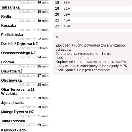
Dojeżdża w:
16 min.
18
33A
Tatrzańska
19
21A
Dojeżdża w:
18 min.
20
09A
Rydla
21
45A
Dojeżdża w:
19 min.
Kossaka
22
45A
Dojeżdża w:
21 min.
Podhalańska
A
Dojeżdża w:
22 min.
Dw. Łódź Dąbrowa NŻ
Zakłócenia ruchu powodują zmiany czasów
Dojeżdża w:
23 min.
odjazdów
Ossendowskiego NŻ
Tolerancja: przyspieszenie - 1 min.
Dojeżdża w:
24 min.
opóźnienie - do 4 min.
Kopiowanie i rozpowszechnianie rozkładów
Lodowa
jazdy w celach zarobkowych bez zgody MPK
Dojeżdża w:
25 min.
Łódź Spółka z o.o jest zabronione.
Bławatna NŻ
Dojeżdża w:
27 min.
Olechowska
Dojeżdża w:
28 min.
Ofiar Terroryzmu 11
Września
Dojeżdża w:
29 min.
Jędrzejowska
Dojeżdża w:
30 min.
Małego Rycerza NŻ
Dojeżdża w:
31 min.
Tomaszowska
Dojeżdża w:
33 min.
Kalinowskiego