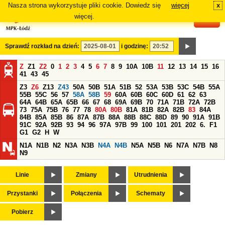
Nasza strona wykorzystuje pliki cookie. Dowiedz się
więcej
x
#
więcej.
Sprawdź rozkład na dzień:
i godzinę:
Z
Z1
Z2
0
1
2
3
4
5
6
7
8
9
10A
10B
11
12
13
14
15
16
41
43
45
Z3
Z6
Z13
Z43
50A
50B
51A
51B
52
53A
53B
53C
54B
55A
55B
55C
56
57
58A
58B
59
60A
60B
60C
60D
61
62
63
64A
64B
65A
65B
66
67
68
69A
69B
70
71A
71B
72A
72B
73
75A
75B
76
77
78
80A
80B
81A
81B
82A
82B
83
84A
84B
85A
85B
86
87A
87B
88A
88B
88C
88D
89
90
91A
91B
91C
92A
92B
93
94
96
97A
97B
99
100
101
201
202
6.
F1
G1
G2
H
W
N1A
N1B
N2
N3A
N3B
N4A
N4B
N5A
N5B
N6
N7A
N7B
N8
N9
Linie
Zmiany
Utrudnienia
Przystanki
Połączenia
Schematy
Pobierz