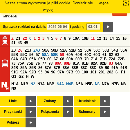
Nasza strona wykorzystuje pliki cookie. Dowiedz się
więcej
x
#
więcej.
Sprawdź rozkład na dzień:
i godzinę:
Z
Z1
Z2
0
1
2
3
4
5
6
7
8
9
10A
10B
11
12
13
14
15
16
41
43
45
Z3
Z6
Z13
Z43
50A
50B
51A
51B
52
53A
53C
53B
54B
55A
55B
55C
56
57
58A
58B
59
60A
60B
60C
60D
61
62
63
64A
64B
65A
65B
66
67
68
69A
69B
70
71A
71B
72A
72B
73
75A
75B
76
77
78
80A
80B
81A
81B
82A
82B
83
84A
84B
85A
85B
86
87A
87B
88A
88B
88C
88D
89
90
91A
91B
91C
92A
92B
93
94
96
97A
97B
99
100
101
201
202
6.
F1
G1
G2
H
W
N1A
N1B
N2
N3A
N3B
N4A
N4B
N5A
N5B
N6
N7A
N7B
N8
N9
Linie
Zmiany
Utrudnienia
Przystanki
Połączenia
Schematy
Pobierz