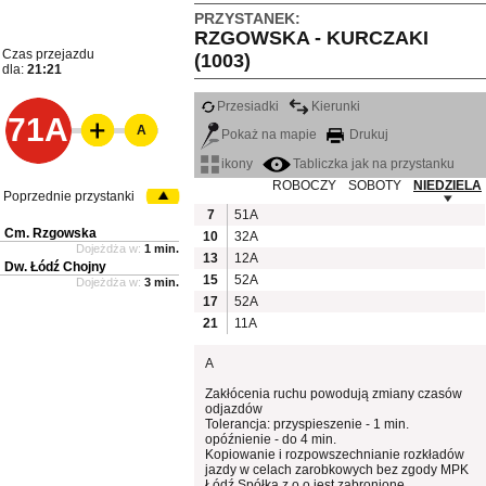
PRZYSTANEK:
RZGOWSKA - KURCZAKI
Czas przejazdu
(1003)
dla:
21:21
Przesiadki
Kierunki
71A
A
Pokaż na mapie
Drukuj
ikony
Tabliczka jak na przystanku
ROBOCZY
SOBOTY
NIEDZIELA
Poprzednie przystanki
7
51A
Cm. Rzgowska
10
32A
Dojeżdża w:
1 min.
13
12A
Dw. Łódź Chojny
15
52A
Dojeżdża w:
3 min.
17
52A
21
11A
A
Zakłócenia ruchu powodują zmiany czasów
odjazdów
Tolerancja: przyspieszenie - 1 min.
opóźnienie - do 4 min.
Kopiowanie i rozpowszechnianie rozkładów
jazdy w celach zarobkowych bez zgody MPK
Łódź Spółka z o.o jest zabronione.