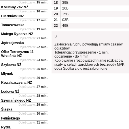
Dojeżdża w:
15 min.
18
39B
Kolumny 242 NŻ
19
26B
Dojeżdża w:
16 min.
20
15B
Cierniówki NŻ
21
03B
Dojeżdża w:
17 min.
Tomaszowska
22
49B
Dojeżdża w:
19 min.
Małego Rycerza NŻ
B
Dojeżdża w:
21 min.
Jędrzejowska
Zakłócenia ruchu powodują zmiany czasów
Dojeżdża w:
22 min.
odjazdów
Ofiar Terroryzmu 11
Tolerancja: przyspieszenie - 1 min.
Września NŻ
opóźnienie - do 4 min.
Dojeżdża w:
23 min.
Kopiowanie i rozpowszechnianie rozkładów
jazdy w celach zarobkowych bez zgody MPK
Szybowa NŻ
Łódź Spółka z o.o jest zabronione.
Dojeżdża w:
25 min.
Młynek
Dojeżdża w:
26 min.
Kowalszczyzna NŻ
Dojeżdża w:
27 min.
Lodowa NŻ
Dojeżdża w:
28 min.
Szymańskiego NŻ
Dojeżdża w:
29 min.
Śląska
Dojeżdża w:
30 min.
Felińskiego
Dojeżdża w:
31 min.
Rydla