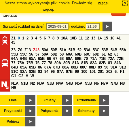
Nasza strona wykorzystuje pliki cookie. Dowiedz się
więcej
x
#
więcej.
Sprawdź rozkład na dzień:
i godzinę:
Z1
0
1
2
3
4
5
6
7
8
9
10A
10B
11
12
13
14
15
16
41
45
Z3
Z6
Z13
Z43
50A
50B
51A
51B
52
53A
53C
53B
54B
55A
55B
55C
56
57
58A
58B
59
60A
60B
60C
60D
61
62
63
64A
64B
65A
65B
66
67
68
69A
69B
70
71A
71B
72A
72B
73
75A
75B
76
77
78
80A
80B
81A
81B
82A
82B
83
84A
84B
85A
85B
86
87A
87B
88A
88B
88C
88D
89
90
91A
91B
91C
92A
92B
93
94
96
97A
97B
99
100
101
201
202
6.
F1
G1
G2
H
W
N1A
N1B
N2
N3A
N3B
N4A
N4B
N5A
N5B
N6
N7A
N7B
N8
N9
Linie
Zmiany
Utrudnienia
Przystanki
Połączenia
Schematy
Pobierz