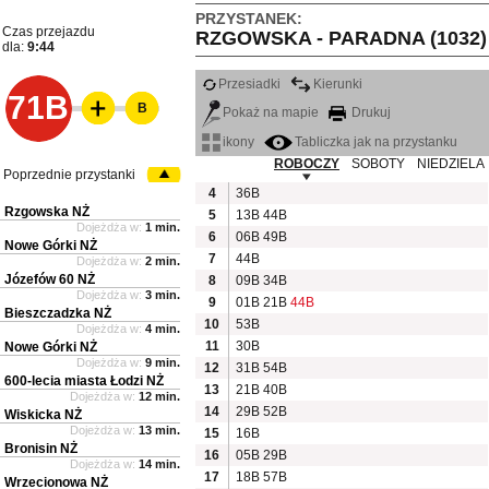
PRZYSTANEK:
Czas przejazdu
RZGOWSKA - PARADNA (1032)
dla:
9:44
Przesiadki
Kierunki
71B
B
Pokaż na mapie
Drukuj
ikony
Tabliczka jak na przystanku
ROBOCZY
SOBOTY
NIEDZIELA
Poprzednie przystanki
4
36B
Rzgowska NŻ
5
13B
44B
Dojeżdża w:
1 min.
6
06B
49B
Nowe Górki NŻ
7
44B
Dojeżdża w:
2 min.
Józefów 60 NŻ
8
09B
34B
Dojeżdża w:
3 min.
9
01B
21B
44B
Bieszczadzka NŻ
10
53B
Dojeżdża w:
4 min.
11
30B
Nowe Górki NŻ
Dojeżdża w:
9 min.
12
31B
54B
600-lecia miasta Łodzi NŻ
13
21B
40B
Dojeżdża w:
12 min.
14
29B
52B
Wiskicka NŻ
Dojeżdża w:
13 min.
15
16B
Bronisin NŻ
16
05B
29B
Dojeżdża w:
14 min.
17
18B
57B
Wrzecionowa NŻ