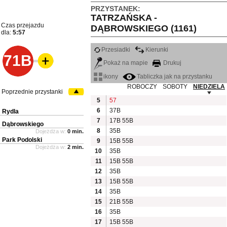
PRZYSTANEK:
TATRZAŃSKA -
Czas przejazdu
DĄBROWSKIEGO (1161)
dla:
5:57
Przesiadki
Kierunki
71B
Pokaż na mapie
Drukuj
ikony
Tabliczka jak na przystanku
ROBOCZY
SOBOTY
NIEDZIELA
Poprzednie przystanki
5
57
6
37B
Rydla
7
17B
55B
Dąbrowskiego
8
35B
Dojeżdża w:
0 min.
Park Podolski
9
15B
55B
Dojeżdża w:
2 min.
10
35B
11
15B
55B
12
35B
13
15B
55B
14
35B
15
21B
55B
16
35B
17
15B
55B