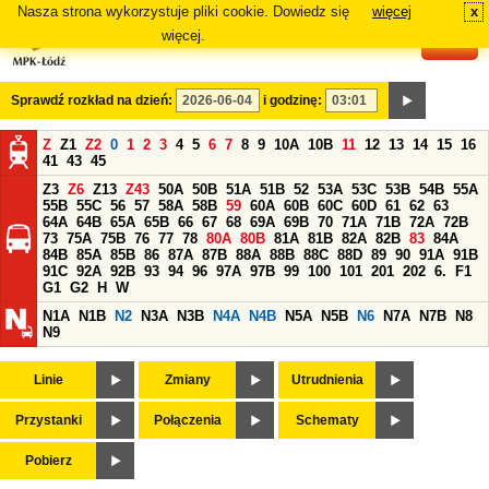
Nasza strona wykorzystuje pliki cookie. Dowiedz się
więcej
x
#
więcej.
Sprawdź rozkład na dzień:
i godzinę:
Z
Z1
Z2
0
1
2
3
4
5
6
7
8
9
10A
10B
11
12
13
14
15
16
41
43
45
Z3
Z6
Z13
Z43
50A
50B
51A
51B
52
53A
53C
53B
54B
55A
55B
55C
56
57
58A
58B
59
60A
60B
60C
60D
61
62
63
64A
64B
65A
65B
66
67
68
69A
69B
70
71A
71B
72A
72B
73
75A
75B
76
77
78
80A
80B
81A
81B
82A
82B
83
84A
84B
85A
85B
86
87A
87B
88A
88B
88C
88D
89
90
91A
91B
91C
92A
92B
93
94
96
97A
97B
99
100
101
201
202
6.
F1
G1
G2
H
W
N1A
N1B
N2
N3A
N3B
N4A
N4B
N5A
N5B
N6
N7A
N7B
N8
N9
Linie
Zmiany
Utrudnienia
Przystanki
Połączenia
Schematy
Pobierz