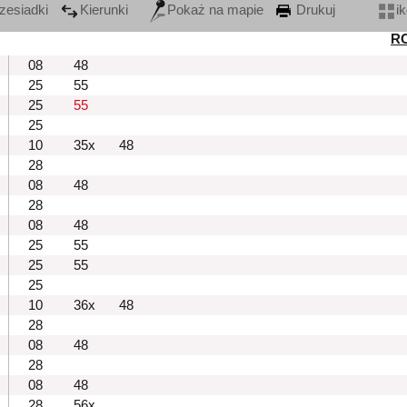
zesiadki
Kierunki
Pokaż na mapie
Drukuj
i
R
08
48
25
55
25
55
25
10
35x
48
28
08
48
28
08
48
25
55
25
55
25
10
36x
48
28
08
48
28
08
48
28
56x