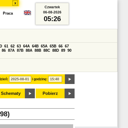
x
Czwartek
06-08-2026
Praca
05:26
D
61
62
63
64A
64B
65A
65B
66
67
86
87A
87B
88A
88B
88C
88D
89
90
zień:
i godzinę:
Schematy
Pobierz
98)