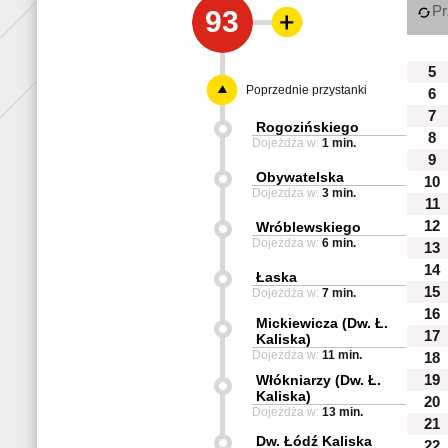
Pr
93
5
Poprzednie przystanki
6
7
Rogozińskiego
8
Dojeżdża w:
1 min.
9
Obywatelska
10
Dojeżdża w:
3 min.
11
12
Wróblewskiego
Dojeżdża w:
6 min.
13
14
Łaska
15
Dojeżdża w:
7 min.
16
Mickiewicza (Dw. Ł.
17
Kaliska)
Dojeżdża w:
11 min.
18
Włókniarzy (Dw. Ł.
19
Kaliska)
20
Dojeżdża w:
13 min.
21
Dw. Łódź Kaliska
22