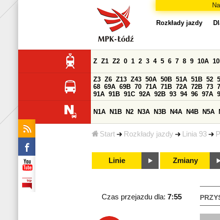
Na
Rozkłady jazdy
Dl
Z
Z1
Z2
0
1
2
3
4
5
6
7
8
9
10A
1
Z3
Z6
Z13
Z43
50A
50B
51A
51B
52
68
69A
69B
70
71A
71B
72A
72B
73
91A
91B
91C
92A
92B
93
94
96
97A
N1A
N1B
N2
N3A
N3B
N4A
N4B
N5A
Start
Rozkłady jazdy
Linia 93
P
Linie
Zmiany
Czas przejazdu dla:
7:55
PRZY