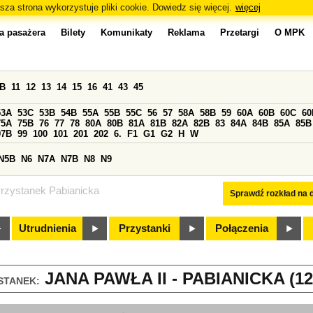
sza strona wykorzystuje pliki cookie. Dowiedz się więcej.
więcej
a pasażera
Bilety
Komunikaty
Reklama
Przetargi
O MPK
0B
11
12
13
14
15
16
41
43
45
53A
53C
53B
54B
55A
55B
55C
56
57
58A
58B
59
60A
60B
60C
60
75A
75B
76
77
78
80A
80B
81A
81B
82A
82B
83
84A
84B
85A
85B
97B
99
100
101
201
202
6.
F1
G1
G2
H
W
N5B
N6
N7A
N7B
N8
N9
rzystanek Pabianicka
Sprawdź rozkład na d
Utrudnienia
Przystanki
Połączenia
JANA PAWŁA II - PABIANICKA (12
STANEK: