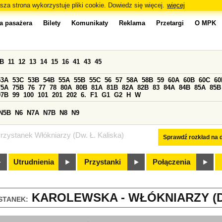
sza strona wykorzystuje pliki cookie. Dowiedz się więcej.
więcej
a pasażera
Bilety
Komunikaty
Reklama
Przetargi
O MPK
0B
11
12
13
14
15
16
41
43
45
53A
53C
53B
54B
55A
55B
55C
56
57
58A
58B
59
60A
60B
60C
60
75A
75B
76
77
78
80A
80B
81A
81B
82A
82B
83
84A
84B
85A
85B
97B
99
100
101
201
202
6.
F1
G1
G2
H
W
N5B
N6
N7A
N7B
N8
N9
rzystanek Włókniarzy (Dw. Ł. Kaliska)
Sprawdź rozkład na d
Utrudnienia
Przystanki
Połączenia
KAROLEWSKA - WŁÓKNIARZY (DW.
STANEK: