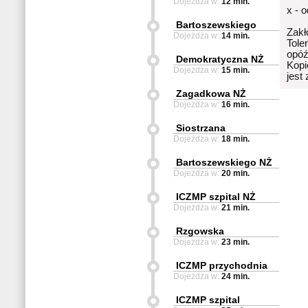
Dojeżdża w:
12 min.
x - 
Bartoszewskiego
Zakł
Dojeżdża w:
14 min.
Tole
opóź
Demokratyczna NŻ
Kopi
Dojeżdża w:
15 min.
jest
Zagadkowa NŻ
Dojeżdża w:
16 min.
Siostrzana
Dojeżdża w:
18 min.
Bartoszewskiego NŻ
Dojeżdża w:
20 min.
ICZMP szpital NŻ
Dojeżdża w:
21 min.
Rzgowska
Dojeżdża w:
23 min.
ICZMP przychodnia
Dojeżdża w:
24 min.
ICZMP szpital