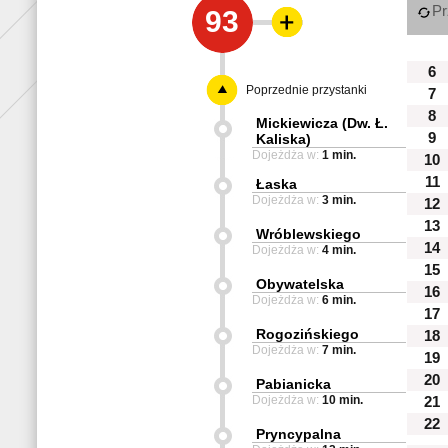
Pr
93
6
Poprzednie przystanki
7
8
Mickiewicza (Dw. Ł.
9
Kaliska)
Dojeżdża w:
1 min.
10
11
Łaska
Dojeżdża w:
3 min.
12
13
Wróblewskiego
14
Dojeżdża w:
4 min.
15
Obywatelska
16
Dojeżdża w:
6 min.
17
Rogozińskiego
18
Dojeżdża w:
7 min.
19
20
Pabianicka
Dojeżdża w:
10 min.
21
22
Pryncypalna