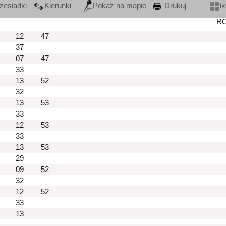
zesiadki
Kierunki
Pokaż na mapie
Drukuj
i
R
12
47
37
07
47
33
13
52
32
13
53
33
12
53
33
13
53
29
09
52
32
12
52
33
13