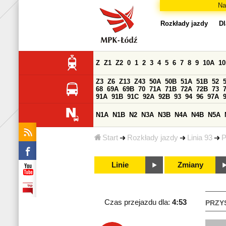
Na
Rozkłady jazdy
Dl
Z
Z1
Z2
0
1
2
3
4
5
6
7
8
9
10A
1
Z3
Z6
Z13
Z43
50A
50B
51A
51B
52
68
69A
69B
70
71A
71B
72A
72B
73
91A
91B
91C
92A
92B
93
94
96
97A
N1A
N1B
N2
N3A
N3B
N4A
N4B
N5A
Start
Rozkłady jazdy
Linia 93
P
Linie
Zmiany
Czas przejazdu dla:
4:53
PRZY