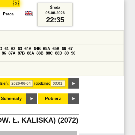
x
Środa
05-08-2026
Praca
22:35
D
61
62
63
64A
64B
65A
65B
66
67
86
87A
87B
88A
88B
88C
88D
89
90
zień:
i godzinę:
Schematy
Pobierz
 Ł. KALISKA) (2072)