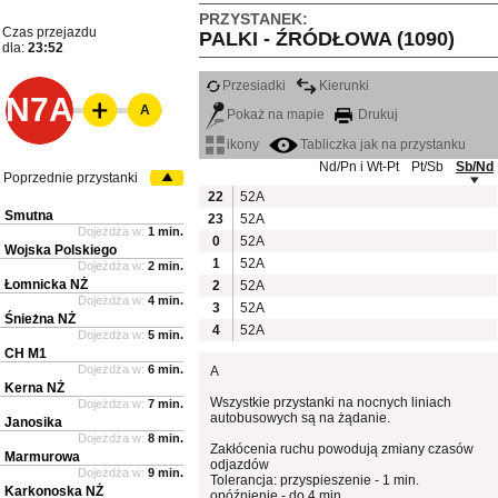
PRZYSTANEK:
Czas przejazdu
PALKI - ŹRÓDŁOWA (1090)
dla:
23:52
Przesiadki
Kierunki
N7A
A
Pokaż na mapie
Drukuj
ikony
Tabliczka jak na przystanku
Nd/Pn i Wt-Pt
Pt/Sb
Sb/Nd
Poprzednie przystanki
22
52A
Smutna
23
52A
Dojeżdża w:
1 min.
0
52A
Wojska Polskiego
1
52A
Dojeżdża w:
2 min.
Łomnicka NŻ
2
52A
Dojeżdża w:
4 min.
3
52A
Śnieżna NŻ
4
52A
Dojeżdża w:
5 min.
CH M1
Dojeżdża w:
6 min.
A
Kerna NŻ
Wszystkie przystanki na nocnych liniach
Dojeżdża w:
7 min.
autobusowych są na żądanie.
Janosika
Dojeżdża w:
8 min.
Zakłócenia ruchu powodują zmiany czasów
Marmurowa
odjazdów
Dojeżdża w:
9 min.
Tolerancja: przyspieszenie - 1 min.
Karkonoska NŻ
opóźnienie - do 4 min.