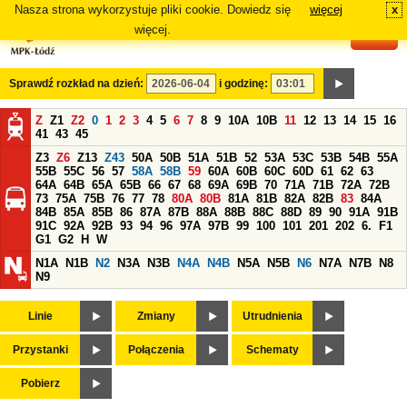
Nasza strona wykorzystuje pliki cookie. Dowiedz się
więcej
x
#
więcej.
Sprawdź rozkład na dzień:
i godzinę:
Z
Z1
Z2
0
1
2
3
4
5
6
7
8
9
10A
10B
11
12
13
14
15
16
41
43
45
Z3
Z6
Z13
Z43
50A
50B
51A
51B
52
53A
53C
53B
54B
55A
55B
55C
56
57
58A
58B
59
60A
60B
60C
60D
61
62
63
64A
64B
65A
65B
66
67
68
69A
69B
70
71A
71B
72A
72B
73
75A
75B
76
77
78
80A
80B
81A
81B
82A
82B
83
84A
84B
85A
85B
86
87A
87B
88A
88B
88C
88D
89
90
91A
91B
91C
92A
92B
93
94
96
97A
97B
99
100
101
201
202
6.
F1
G1
G2
H
W
N1A
N1B
N2
N3A
N3B
N4A
N4B
N5A
N5B
N6
N7A
N7B
N8
N9
Linie
Zmiany
Utrudnienia
Przystanki
Połączenia
Schematy
Pobierz