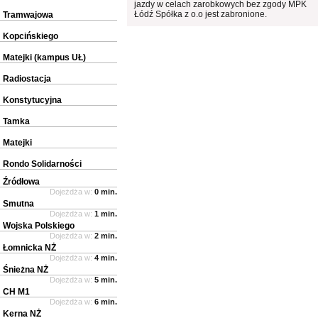
jazdy w celach zarobkowych bez zgody MPK
Łódź Spółka z o.o jest zabronione.
Tramwajowa
Kopcińskiego
Matejki (kampus UŁ)
Radiostacja
Konstytucyjna
Tamka
Matejki
Rondo Solidarności
Źródłowa
Dojeżdża w:
0 min.
Smutna
Dojeżdża w:
1 min.
Wojska Polskiego
Dojeżdża w:
2 min.
Łomnicka NŻ
Dojeżdża w:
4 min.
Śnieżna NŻ
Dojeżdża w:
5 min.
CH M1
Dojeżdża w:
6 min.
Kerna NŻ