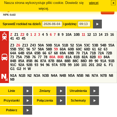
Nasza strona wykorzystuje pliki cookie. Dowiedz się
więcej
x
#
więcej.
Sprawdź rozkład na dzień:
i godzinę:
Z
Z1
Z2
0
1
2
3
4
5
6
7
8
9
10A
10B
11
12
13
14
15
16
41
43
45
Z3
Z6
Z13
Z43
50A
50B
51A
51B
52
53A
53C
53B
54B
55A
55B
55C
56
57
58A
58B
59
60A
60B
60C
60D
61
62
63
64A
64B
65A
65B
66
67
68
69A
69B
70
71A
71B
72A
72B
73
75A
75B
76
77
78
80A
80B
81A
81B
82A
82B
83
84A
84B
85A
85B
86
87A
87B
88A
88B
88C
88D
89
90
91A
91B
91C
92A
92B
93
94
96
97A
97B
99
100
101
201
202
6.
F1
G1
G2
H
W
N1A
N1B
N2
N3A
N3B
N4A
N4B
N5A
N5B
N6
N7A
N7B
N8
N9
Linie
Zmiany
Utrudnienia
Przystanki
Połączenia
Schematy
Pobierz