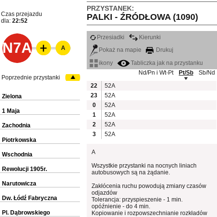
PRZYSTANEK:
Czas przejazdu
PALKI - ŹRÓDŁOWA (1090)
dla:
22:52
Przesiadki
Kierunki
N7A
A
Pokaż na mapie
Drukuj
ikony
Tabliczka jak na przystanku
Nd/Pn i Wt-Pt
Pt/Sb
Sb/Nd
Poprzednie przystanki
22
52A
23
52A
Zielona
0
52A
1 Maja
1
52A
2
52A
Zachodnia
3
52A
Piotrkowska
A
Wschodnia
Wszystkie przystanki na nocnych liniach
Rewolucji 1905r.
autobusowych są na żądanie.
Narutowicza
Zakłócenia ruchu powodują zmiany czasów
odjazdów
Dw. Łódź Fabryczna
Tolerancja: przyspieszenie - 1 min.
opóźnienie - do 4 min.
Pl. Dąbrowskiego
Kopiowanie i rozpowszechnianie rozkładów