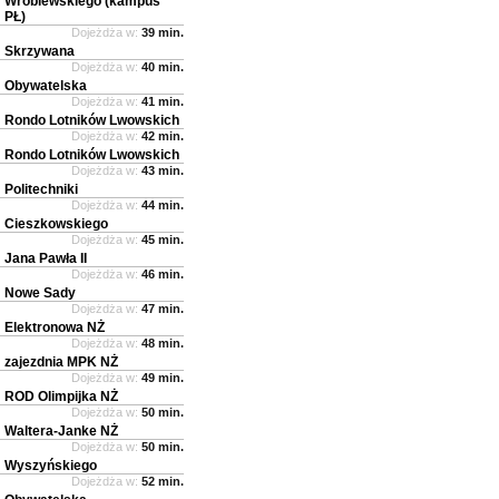
Wróblewskiego (kampus
PŁ)
Dojeżdża w:
39 min.
Skrzywana
Dojeżdża w:
40 min.
Obywatelska
Dojeżdża w:
41 min.
Rondo Lotników Lwowskich
Dojeżdża w:
42 min.
Rondo Lotników Lwowskich
Dojeżdża w:
43 min.
Politechniki
Dojeżdża w:
44 min.
Cieszkowskiego
Dojeżdża w:
45 min.
Jana Pawła II
Dojeżdża w:
46 min.
Nowe Sady
Dojeżdża w:
47 min.
Elektronowa NŻ
Dojeżdża w:
48 min.
zajezdnia MPK NŻ
Dojeżdża w:
49 min.
ROD Olimpijka NŻ
Dojeżdża w:
50 min.
Waltera-Janke NŻ
Dojeżdża w:
50 min.
Wyszyńskiego
Dojeżdża w:
52 min.