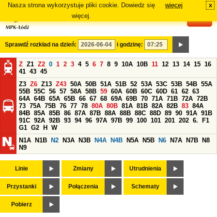
Nasza strona wykorzystuje pliki cookie. Dowiedz się
więcej
x
#
więcej.
Sprawdź rozkład na dzień:
i godzinę:
Z
Z1
Z2
0
1
2
3
4
5
6
7
8
9
10A
10B
11
12
13
14
15
16
41
43
45
Z3
Z6
Z13
Z43
50A
50B
51A
51B
52
53A
53C
53B
54B
55A
55B
55C
56
57
58A
58B
59
60A
60B
60C
60D
61
62
63
64A
64B
65A
65B
66
67
68
69A
69B
70
71A
71B
72A
72B
73
75A
75B
76
77
78
80A
80B
81A
81B
82A
82B
83
84A
84B
85A
85B
86
87A
87B
88A
88B
88C
88D
89
90
91A
91B
91C
92A
92B
93
94
96
97A
97B
99
100
101
201
202
6.
F1
G1
G2
H
W
N1A
N1B
N2
N3A
N3B
N4A
N4B
N5A
N5B
N6
N7A
N7B
N8
N9
Linie
Zmiany
Utrudnienia
Przystanki
Połączenia
Schematy
Pobierz