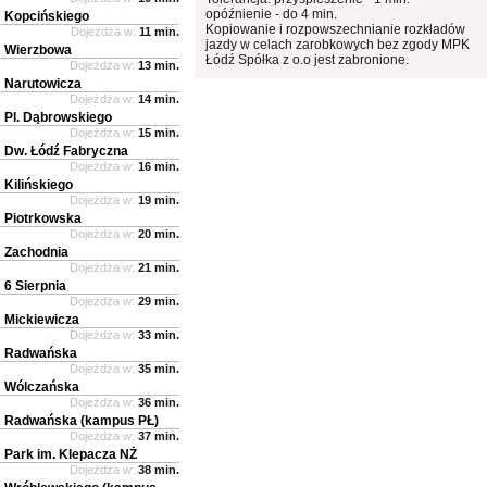
opóźnienie - do 4 min.
Kopcińskiego
Kopiowanie i rozpowszechnianie rozkładów
Dojeżdża w:
11 min.
jazdy w celach zarobkowych bez zgody MPK
Wierzbowa
Łódź Spółka z o.o jest zabronione.
Dojeżdża w:
13 min.
Narutowicza
Dojeżdża w:
14 min.
Pl. Dąbrowskiego
Dojeżdża w:
15 min.
Dw. Łódź Fabryczna
Dojeżdża w:
16 min.
Kilińskiego
Dojeżdża w:
19 min.
Piotrkowska
Dojeżdża w:
20 min.
Zachodnia
Dojeżdża w:
21 min.
6 Sierpnia
Dojeżdża w:
29 min.
Mickiewicza
Dojeżdża w:
33 min.
Radwańska
Dojeżdża w:
35 min.
Wólczańska
Dojeżdża w:
36 min.
Radwańska (kampus PŁ)
Dojeżdża w:
37 min.
Park im. Klepacza NŻ
Dojeżdża w:
38 min.