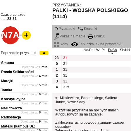
PRZYSTANEK:
PALKI - WOJSKA POLSKIEGO
Czas przejazdu
(1114)
dla:
23:31
Przesiadki
Kierunki
N7A
Pokaż na mapie
Drukuj
ikony
Tabliczka jak na przystanku
Nd/Pn i Wt-Pt
Pt/Sb
Sb/Nd
Poprzednie przystanki
23
31
Smutna
0
31
Dojeżdża w:
1 min.
1
31
Rondo Solidarności
2
31
Dojeżdża w:
4 min.
Matejki
3
31
Dojeżdża w:
5 min.
4
31x
Tamka
Dojeżdża w:
6 min.
x - Mickiewicza, Bandurskiego, Waltera-
Konstytucyjna
Janke, Nowe Sady
Dojeżdża w:
7 min.
Narutowicza
Wszystkie przystanki na nocnych liniach
Dojeżdża w:
8 min.
autobusowych są na żądanie.
Radiostacja
Dojeżdża w:
9 min.
Zakłócenia ruchu powodują zmiany czasów
Matejki (kampus UŁ)
odjazdów
Dojeżdża w:
10 min.
Tolerancja: przyspieszenie - 1 min.