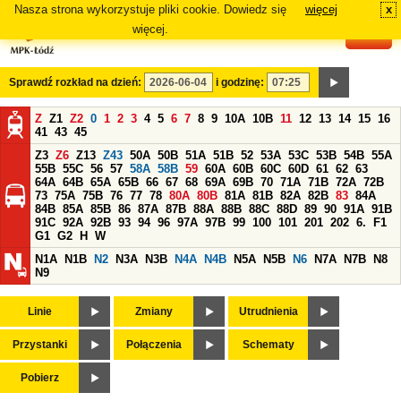
Nasza strona wykorzystuje pliki cookie. Dowiedz się
więcej
x
#
więcej.
Sprawdź rozkład na dzień:
i godzinę:
Z
Z1
Z2
0
1
2
3
4
5
6
7
8
9
10A
10B
11
12
13
14
15
16
41
43
45
Z3
Z6
Z13
Z43
50A
50B
51A
51B
52
53A
53C
53B
54B
55A
55B
55C
56
57
58A
58B
59
60A
60B
60C
60D
61
62
63
64A
64B
65A
65B
66
67
68
69A
69B
70
71A
71B
72A
72B
73
75A
75B
76
77
78
80A
80B
81A
81B
82A
82B
83
84A
84B
85A
85B
86
87A
87B
88A
88B
88C
88D
89
90
91A
91B
91C
92A
92B
93
94
96
97A
97B
99
100
101
201
202
6.
F1
G1
G2
H
W
N1A
N1B
N2
N3A
N3B
N4A
N4B
N5A
N5B
N6
N7A
N7B
N8
N9
Linie
Zmiany
Utrudnienia
Przystanki
Połączenia
Schematy
Pobierz