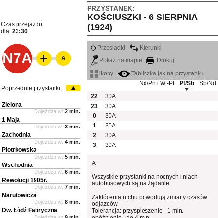
PRZYSTANEK:
KOŚCIUSZKI - 6 SIERPNIA
Czas przejazdu
(1924)
dla:
23:30
Przesiadki
Kierunki
N7A
A
Pokaż na mapie
Drukuj
ikony
Tabliczka jak na przystanku
Nd/Pn i Wt-Pt
Pt/Sb
Sb/Nd
Poprzednie przystanki
22
30A
Zielona
23
30A
Dojeżdża w:
2 min.
0
30A
1 Maja
1
30A
Dojeżdża w:
3 min.
Zachodnia
2
30A
Dojeżdża w:
4 min.
3
30A
Piotrkowska
Dojeżdża w:
5 min.
A
Wschodnia
Dojeżdża w:
6 min.
Wszystkie przystanki na nocnych liniach
Rewolucji 1905r.
autobusowych są na żądanie.
Dojeżdża w:
7 min.
Narutowicza
Zakłócenia ruchu powodują zmiany czasów
Dojeżdża w:
8 min.
odjazdów
Dw. Łódź Fabryczna
Tolerancja: przyspieszenie - 1 min.
Dojeżdża w:
9 min.
opóźnienie - do 4 min.