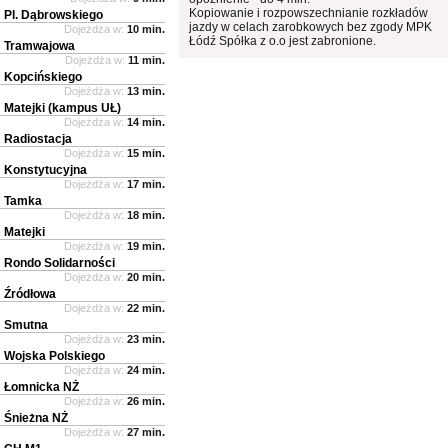
Kopiowanie i rozpowszechnianie rozkładów
Pl. Dąbrowskiego
jazdy w celach zarobkowych bez zgody MPK
Dojeżdża w:
10 min.
Łódź Spółka z o.o jest zabronione.
Tramwajowa
Dojeżdża w:
11 min.
Kopcińskiego
Dojeżdża w:
13 min.
Matejki (kampus UŁ)
Dojeżdża w:
14 min.
Radiostacja
Dojeżdża w:
15 min.
Konstytucyjna
Dojeżdża w:
17 min.
Tamka
Dojeżdża w:
18 min.
Matejki
Dojeżdża w:
19 min.
Rondo Solidarności
Dojeżdża w:
20 min.
Źródłowa
Dojeżdża w:
22 min.
Smutna
Dojeżdża w:
23 min.
Wojska Polskiego
Dojeżdża w:
24 min.
Łomnicka NŻ
Dojeżdża w:
26 min.
Śnieżna NŻ
Dojeżdża w:
27 min.