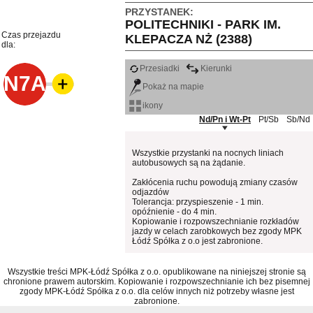
PRZYSTANEK:
POLITECHNIKI - PARK IM.
Czas przejazdu
KLEPACZA NŻ (2388)
dla:
Przesiadki
Kierunki
N7A
Pokaż na mapie
ikony
Nd/Pn i Wt-Pt
Pt/Sb
Sb/Nd
Wszystkie przystanki na nocnych liniach
autobusowych są na żądanie.
Zakłócenia ruchu powodują zmiany czasów
odjazdów
Tolerancja: przyspieszenie - 1 min.
opóźnienie - do 4 min.
Kopiowanie i rozpowszechnianie rozkładów
jazdy w celach zarobkowych bez zgody MPK
Łódź Spółka z o.o jest zabronione.
Wszystkie treści MPK-Łódź Spółka z o.o. opublikowane na niniejszej stronie są
chronione prawem autorskim. Kopiowanie i rozpowszechnianie ich bez pisemnej
zgody MPK-Łódź Spółka z o.o. dla celów innych niż potrzeby własne jest
zabronione.