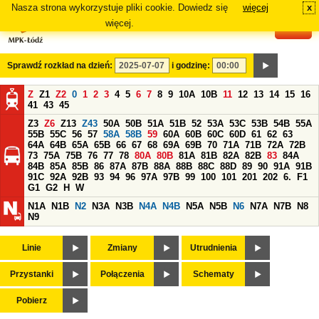
Nasza strona wykorzystuje pliki cookie. Dowiedz się
więcej
x
#
więcej.
Sprawdź rozkład na dzień:
i godzinę:
Z
Z1
Z2
0
1
2
3
4
5
6
7
8
9
10A
10B
11
12
13
14
15
16
41
43
45
Z3
Z6
Z13
Z43
50A
50B
51A
51B
52
53A
53C
53B
54B
55A
55B
55C
56
57
58A
58B
59
60A
60B
60C
60D
61
62
63
64A
64B
65A
65B
66
67
68
69A
69B
70
71A
71B
72A
72B
73
75A
75B
76
77
78
80A
80B
81A
81B
82A
82B
83
84A
84B
85A
85B
86
87A
87B
88A
88B
88C
88D
89
90
91A
91B
91C
92A
92B
93
94
96
97A
97B
99
100
101
201
202
6.
F1
G1
G2
H
W
N1A
N1B
N2
N3A
N3B
N4A
N4B
N5A
N5B
N6
N7A
N7B
N8
N9
Linie
Zmiany
Utrudnienia
Przystanki
Połączenia
Schematy
Pobierz