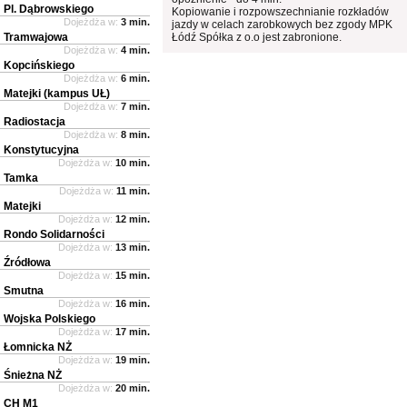
Pl. Dąbrowskiego
Kopiowanie i rozpowszechnianie rozkładów
Dojeżdża w:
3 min.
jazdy w celach zarobkowych bez zgody MPK
Tramwajowa
Łódź Spółka z o.o jest zabronione.
Dojeżdża w:
4 min.
Kopcińskiego
Dojeżdża w:
6 min.
Matejki (kampus UŁ)
Dojeżdża w:
7 min.
Radiostacja
Dojeżdża w:
8 min.
Konstytucyjna
Dojeżdża w:
10 min.
Tamka
Dojeżdża w:
11 min.
Matejki
Dojeżdża w:
12 min.
Rondo Solidarności
Dojeżdża w:
13 min.
Źródłowa
Dojeżdża w:
15 min.
Smutna
Dojeżdża w:
16 min.
Wojska Polskiego
Dojeżdża w:
17 min.
Łomnicka NŻ
Dojeżdża w:
19 min.
Śnieżna NŻ
Dojeżdża w:
20 min.
CH M1