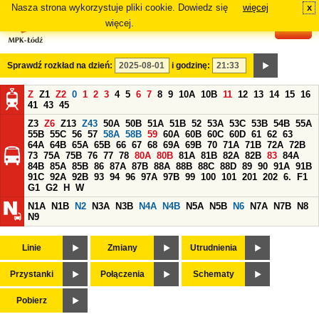
Nasza strona wykorzystuje pliki cookie. Dowiedz się
więcej
x
#
więcej.
Sprawdź rozkład na dzień:
i godzinę:
Z
Z1
Z2
0
1
2
3
4
5
6
7
8
9
10A
10B
11
12
13
14
15
16
41
43
45
Z3
Z6
Z13
Z43
50A
50B
51A
51B
52
53A
53C
53B
54B
55A
55B
55C
56
57
58A
58B
59
60A
60B
60C
60D
61
62
63
64A
64B
65A
65B
66
67
68
69A
69B
70
71A
71B
72A
72B
73
75A
75B
76
77
78
80A
80B
81A
81B
82A
82B
83
84A
84B
85A
85B
86
87A
87B
88A
88B
88C
88D
89
90
91A
91B
91C
92A
92B
93
94
96
97A
97B
99
100
101
201
202
6.
F1
G1
G2
H
W
N1A
N1B
N2
N3A
N3B
N4A
N4B
N5A
N5B
N6
N7A
N7B
N8
N9
Linie
Zmiany
Utrudnienia
Przystanki
Połączenia
Schematy
Pobierz