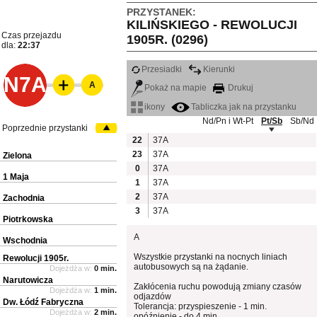
PRZYSTANEK:
KILIŃSKIEGO - REWOLUCJI
Czas przejazdu
1905R. (0296)
dla:
22:37
Przesiadki
Kierunki
N7A
A
Pokaż na mapie
Drukuj
ikony
Tabliczka jak na przystanku
Nd/Pn i Wt-Pt
Pt/Sb
Sb/Nd
Poprzednie przystanki
22
37A
23
37A
Zielona
0
37A
1 Maja
1
37A
2
37A
Zachodnia
3
37A
Piotrkowska
A
Wschodnia
Wszystkie przystanki na nocnych liniach
Rewolucji 1905r.
autobusowych są na żądanie.
Dojeżdża w:
0 min.
Narutowicza
Zakłócenia ruchu powodują zmiany czasów
Dojeżdża w:
1 min.
odjazdów
Dw. Łódź Fabryczna
Tolerancja: przyspieszenie - 1 min.
Dojeżdża w:
2 min.
opóźnienie - do 4 min.