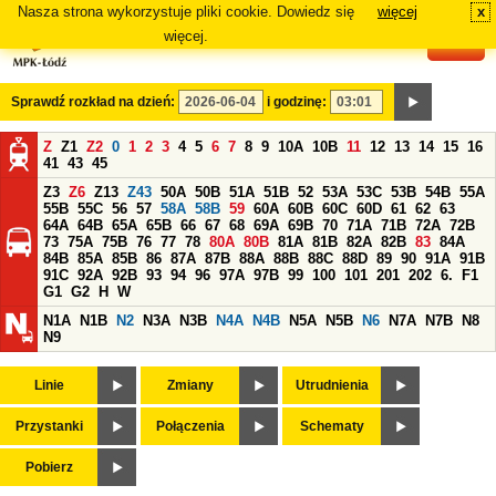
Nasza strona wykorzystuje pliki cookie. Dowiedz się
więcej
x
#
więcej.
Sprawdź rozkład na dzień:
i godzinę:
Z
Z1
Z2
0
1
2
3
4
5
6
7
8
9
10A
10B
11
12
13
14
15
16
41
43
45
Z3
Z6
Z13
Z43
50A
50B
51A
51B
52
53A
53C
53B
54B
55A
55B
55C
56
57
58A
58B
59
60A
60B
60C
60D
61
62
63
64A
64B
65A
65B
66
67
68
69A
69B
70
71A
71B
72A
72B
73
75A
75B
76
77
78
80A
80B
81A
81B
82A
82B
83
84A
84B
85A
85B
86
87A
87B
88A
88B
88C
88D
89
90
91A
91B
91C
92A
92B
93
94
96
97A
97B
99
100
101
201
202
6.
F1
G1
G2
H
W
N1A
N1B
N2
N3A
N3B
N4A
N4B
N5A
N5B
N6
N7A
N7B
N8
N9
Linie
Zmiany
Utrudnienia
Przystanki
Połączenia
Schematy
Pobierz