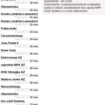
opóźnienie - do 4 min.
Dojeżdża w:
19 min.
Kopiowanie i rozpowszechnianie rozkładów
Obywatelska
jazdy w celach zarobkowych bez zgody MPK
Dojeżdża w:
20 min.
Łódź Spółka z o.o jest zabronione.
Rondo Lotników Lwowskich
Dojeżdża w:
21 min.
Rondo Lotników Lwowskich
Dojeżdża w:
22 min.
Politechniki
Dojeżdża w:
23 min.
Cieszkowskiego
Dojeżdża w:
24 min.
Jana Pawła II
Dojeżdża w:
25 min.
Nowe Sady
Dojeżdża w:
26 min.
Elektronowa NŻ
Dojeżdża w:
27 min.
zajezdnia MPK NŻ
Dojeżdża w:
28 min.
ROD Olimpijka NŻ
Dojeżdża w:
29 min.
Waltera-Janke NŻ
Dojeżdża w:
29 min.
Wyszyńskiego
Dojeżdża w:
31 min.
Obywatelska
Dojeżdża w:
32 min.
Dw. Łódź Retkinia
Dojeżdża w:
33 min.