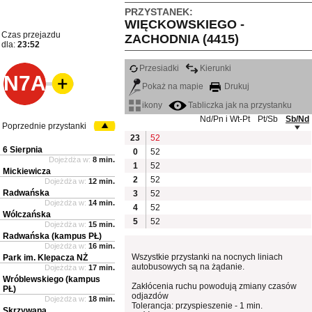
PRZYSTANEK:
WIĘCKOWSKIEGO -
Czas przejazdu
ZACHODNIA (4415)
dla:
23:52
Przesiadki
Kierunki
N7A
Pokaż na mapie
Drukuj
ikony
Tabliczka jak na przystanku
Nd/Pn i Wt-Pt
Pt/Sb
Sb/Nd
Poprzednie przystanki
23
52
6 Sierpnia
0
52
Dojeżdża w:
8 min.
1
52
Mickiewicza
2
52
Dojeżdża w:
12 min.
Radwańska
3
52
Dojeżdża w:
14 min.
4
52
Wólczańska
5
52
Dojeżdża w:
15 min.
Radwańska (kampus PŁ)
Dojeżdża w:
16 min.
Wszystkie przystanki na nocnych liniach
Park im. Klepacza NŻ
autobusowych są na żądanie.
Dojeżdża w:
17 min.
Wróblewskiego (kampus
Zakłócenia ruchu powodują zmiany czasów
PŁ)
odjazdów
Dojeżdża w:
18 min.
Tolerancja: przyspieszenie - 1 min.
Skrzywana