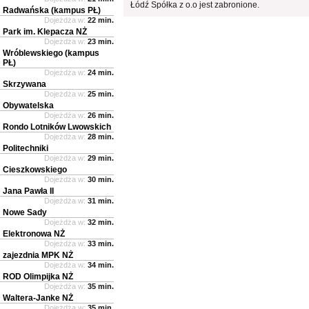
Łódź Spółka z o.o jest zabronione.
Radwańska (kampus PŁ)
Dojeżdża w:
22 min.
Park im. Klepacza NŻ
Dojeżdża w:
23 min.
Wróblewskiego (kampus
PŁ)
Dojeżdża w:
24 min.
Skrzywana
Dojeżdża w:
25 min.
Obywatelska
Dojeżdża w:
26 min.
Rondo Lotników Lwowskich
Dojeżdża w:
28 min.
Politechniki
Dojeżdża w:
29 min.
Cieszkowskiego
Dojeżdża w:
30 min.
Jana Pawła II
Dojeżdża w:
31 min.
Nowe Sady
Dojeżdża w:
32 min.
Elektronowa NŻ
Dojeżdża w:
33 min.
zajezdnia MPK NŻ
Dojeżdża w:
34 min.
ROD Olimpijka NŻ
Dojeżdża w:
35 min.
Waltera-Janke NŻ
Dojeżdża w:
35 min.