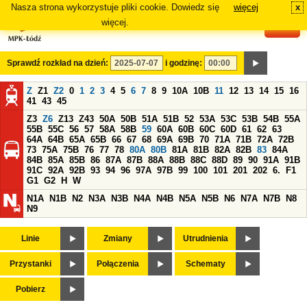
Nasza strona wykorzystuje pliki cookie. Dowiedz się
więcej
x
#
więcej.
Sprawdź rozkład na dzień:
i godzinę:
Z
Z1
Z2
0
1
2
3
4
5
6
7
8
9
10A
10B
11
12
13
14
15
16
41
43
45
Z3
Z6
Z13
Z43
50A
50B
51A
51B
52
53A
53C
53B
54B
55A
55B
55C
56
57
58A
58B
59
60A
60B
60C
60D
61
62
63
64A
64B
65A
65B
66
67
68
69A
69B
70
71A
71B
72A
72B
73
75A
75B
76
77
78
80A
80B
81A
81B
82A
82B
83
84A
84B
85A
85B
86
87A
87B
88A
88B
88C
88D
89
90
91A
91B
91C
92A
92B
93
94
96
97A
97B
99
100
101
201
202
6.
F1
G1
G2
H
W
N1A
N1B
N2
N3A
N3B
N4A
N4B
N5A
N5B
N6
N7A
N7B
N8
N9
Linie
Zmiany
Utrudnienia
Przystanki
Połączenia
Schematy
Pobierz