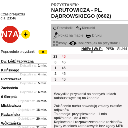
PRZYSTANEK:
NARUTOWICZA - PL.
Czas przejazdu
DĄBROWSKIEGO (0602)
dla:
23:46
Przesiadki
Kierunki
N7A
Pokaż na mapie
Drukuj
ikony
Tabliczka jak na przystanku
Nd/Pn i Wt-Pt
Pt/Sb
Sb/Nd
Poprzednie przystanki
23
46
Dw. Łódź Fabryczna
0
46
Dojeżdża w:
1 min.
1
46
Kilińskiego
2
46
Dojeżdża w:
4 min.
Piotrkowska
3
46
Dojeżdża w:
5 min.
Zachodnia
Dojeżdża w:
6 min.
Wszystkie przystanki na nocnych liniach
6 Sierpnia
autobusowych są na żądanie.
Dojeżdża w:
14 min.
Mickiewicza
Zakłócenia ruchu powodują zmiany czasów
Dojeżdża w:
18 min.
odjazdów
Tolerancja: przyspieszenie - 1 min.
Radwańska
opóźnienie - do 4 min.
Dojeżdża w:
20 min.
Kopiowanie i rozpowszechnianie rozkładów
Wólczańska
jazdy w celach zarobkowych bez zgody MPK
Dojeżdża w:
21 min.