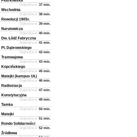
Piotrkowska
Dojeżdża w:
37 min.
Wschodnia
Dojeżdża w:
38 min.
Rewolucji 1905r.
Dojeżdża w:
39 min.
Narutowicza
Dojeżdża w:
40 min.
Dw. Łódź Fabryczna
Dojeżdża w:
41 min.
Pl. Dąbrowskiego
Dojeżdża w:
42 min.
Tramwajowa
Dojeżdża w:
43 min.
Kopcińskiego
Dojeżdża w:
45 min.
Matejki (kampus UŁ)
Dojeżdża w:
46 min.
Radiostacja
Dojeżdża w:
47 min.
Konstytucyjna
Dojeżdża w:
49 min.
Tamka
Dojeżdża w:
50 min.
Matejki
Dojeżdża w:
51 min.
Rondo Solidarności
Dojeżdża w:
52 min.
Źródłowa