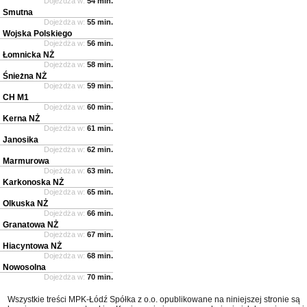
Dojeżdża w:
54 min.
Smutna
Dojeżdża w:
55 min.
Wojska Polskiego
Dojeżdża w:
56 min.
Łomnicka NŻ
Dojeżdża w:
58 min.
Śnieżna NŻ
Dojeżdża w:
59 min.
CH M1
Dojeżdża w:
60 min.
Kerna NŻ
Dojeżdża w:
61 min.
Janosika
Dojeżdża w:
62 min.
Marmurowa
Dojeżdża w:
63 min.
Karkonoska NŻ
Dojeżdża w:
65 min.
Olkuska NŻ
Dojeżdża w:
66 min.
Granatowa NŻ
Dojeżdża w:
67 min.
Hiacyntowa NŻ
Dojeżdża w:
68 min.
Nowosolna
Dojeżdża w:
70 min.
Wszystkie treści MPK-Łódź Spółka z o.o. opublikowane na niniejszej stronie są