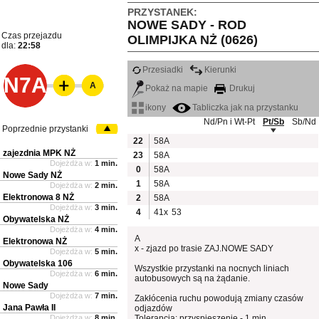
PRZYSTANEK:
NOWE SADY - ROD
Czas przejazdu
OLIMPIJKA NŻ (0626)
dla:
22:58
Przesiadki
Kierunki
N7A
A
Pokaż na mapie
Drukuj
ikony
Tabliczka jak na przystanku
Nd/Pn i Wt-Pt
Pt/Sb
Sb/Nd
Poprzednie przystanki
22
58A
zajezdnia MPK NŻ
23
58A
Dojeżdża w:
1 min.
0
58A
Nowe Sady NŻ
1
58A
Dojeżdża w:
2 min.
Elektronowa 8 NŻ
2
58A
Dojeżdża w:
3 min.
4
41x
53
Obywatelska NŻ
Dojeżdża w:
4 min.
A
Elektronowa NŻ
x - zjazd po trasie ZAJ.NOWE SADY
Dojeżdża w:
5 min.
Obywatelska 106
Wszystkie przystanki na nocnych liniach
Dojeżdża w:
6 min.
autobusowych są na żądanie.
Nowe Sady
Dojeżdża w:
7 min.
Zakłócenia ruchu powodują zmiany czasów
Jana Pawła II
odjazdów
Dojeżdża w:
8 min.
Tolerancja: przyspieszenie - 1 min.