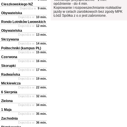
opóźnienie - do 4 min.
Cieszkowskiego NŻ
Kopiowanie i rozpowszechnianie rozkładów
Dojeżdża w:
9 min.
jazdy w celach zarobkowych bez zgody MPK
Obywatelska
Łódź Spółka z o.o jest zabronione.
Dojeżdża w:
10 min.
Rondo Lotników Lwowskich
Dojeżdża w:
12 min.
Obywatelska
Dojeżdża w:
13 min.
Skrzywana
Dojeżdża w:
14 min.
Politechniki (kampus PŁ)
Dojeżdża w:
15 min.
Czerwona
Dojeżdża w:
16 min.
Skorupki
Dojeżdża w:
17 min.
Radwańska
Dojeżdża w:
19 min.
Mickiewicza
Dojeżdża w:
22 min.
6 Sierpnia
Dojeżdża w:
32 min.
Zielona
Dojeżdża w:
34 min.
1 Maja
Dojeżdża w:
35 min.
Zachodnia
Dojeżdża w:
36 min.