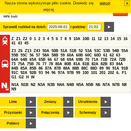
Nasza strona wykorzystuje pliki cookie. Dowiedz się
więcej
x
#
więcej.
Sprawdź rozkład na dzień:
i godzinę:
Z
Z1
Z2
0
1
2
3
4
5
6
7
8
9
10A
10B
11
12
13
14
15
16
41
43
45
Z3
Z6
Z13
Z43
50A
50B
51A
51B
52
53A
53C
53B
54B
55A
55B
55C
56
57
58A
58B
59
60A
60B
60C
60D
61
62
63
64A
64B
65A
65B
66
67
68
69A
69B
70
71A
71B
72A
72B
73
75A
75B
76
77
78
80A
80B
81A
81B
82A
82B
83
84A
84B
85A
85B
86
87A
87B
88A
88B
88C
88D
89
90
91A
91B
91C
92A
92B
93
94
96
97A
97B
99
100
101
201
202
6.
F1
G1
G2
H
W
N1A
N1B
N2
N3A
N3B
N4A
N4B
N5A
N5B
N6
N7A
N7B
N8
N9
Linie
Zmiany
Utrudnienia
Przystanki
Połączenia
Schematy
Pobierz