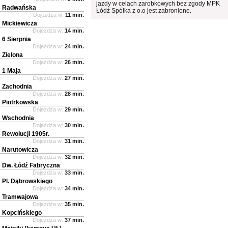
jazdy w celach zarobkowych bez zgody MPK
Radwańska
Łódź Spółka z o.o jest zabronione.
Dojeżdża w:
11 min.
Mickiewicza
Dojeżdża w:
14 min.
6 Sierpnia
Dojeżdża w:
24 min.
Zielona
Dojeżdża w:
26 min.
1 Maja
Dojeżdża w:
27 min.
Zachodnia
Dojeżdża w:
28 min.
Piotrkowska
Dojeżdża w:
29 min.
Wschodnia
Dojeżdża w:
30 min.
Rewolucji 1905r.
Dojeżdża w:
31 min.
Narutowicza
Dojeżdża w:
32 min.
Dw. Łódź Fabryczna
Dojeżdża w:
33 min.
Pl. Dąbrowskiego
Dojeżdża w:
34 min.
Tramwajowa
Dojeżdża w:
35 min.
Kopcińskiego
Dojeżdża w:
37 min.