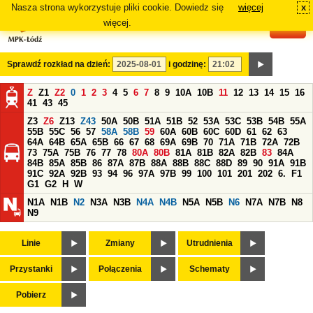
Nasza strona wykorzystuje pliki cookie. Dowiedz się
więcej
x
#
więcej.
Sprawdź rozkład na dzień:
i godzinę:
Z
Z1
Z2
0
1
2
3
4
5
6
7
8
9
10A
10B
11
12
13
14
15
16
41
43
45
Z3
Z6
Z13
Z43
50A
50B
51A
51B
52
53A
53C
53B
54B
55A
55B
55C
56
57
58A
58B
59
60A
60B
60C
60D
61
62
63
64A
64B
65A
65B
66
67
68
69A
69B
70
71A
71B
72A
72B
73
75A
75B
76
77
78
80A
80B
81A
81B
82A
82B
83
84A
84B
85A
85B
86
87A
87B
88A
88B
88C
88D
89
90
91A
91B
91C
92A
92B
93
94
96
97A
97B
99
100
101
201
202
6.
F1
G1
G2
H
W
N1A
N1B
N2
N3A
N3B
N4A
N4B
N5A
N5B
N6
N7A
N7B
N8
N9
Linie
Zmiany
Utrudnienia
Przystanki
Połączenia
Schematy
Pobierz