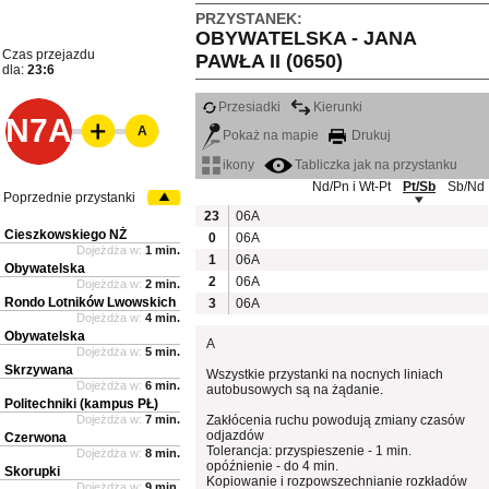
PRZYSTANEK:
OBYWATELSKA - JANA
Czas przejazdu
PAWŁA II (0650)
dla:
23:6
Przesiadki
Kierunki
N7A
A
Pokaż na mapie
Drukuj
ikony
Tabliczka jak na przystanku
Nd/Pn i Wt-Pt
Pt/Sb
Sb/Nd
Poprzednie przystanki
23
06A
Cieszkowskiego NŻ
0
06A
Dojeżdża w:
1 min.
1
06A
Obywatelska
2
06A
Dojeżdża w:
2 min.
Rondo Lotników Lwowskich
3
06A
Dojeżdża w:
4 min.
Obywatelska
A
Dojeżdża w:
5 min.
Skrzywana
Wszystkie przystanki na nocnych liniach
Dojeżdża w:
6 min.
autobusowych są na żądanie.
Politechniki (kampus PŁ)
Dojeżdża w:
7 min.
Zakłócenia ruchu powodują zmiany czasów
odjazdów
Czerwona
Tolerancja: przyspieszenie - 1 min.
Dojeżdża w:
8 min.
opóźnienie - do 4 min.
Skorupki
Kopiowanie i rozpowszechnianie rozkładów
Dojeżdża w:
9 min.