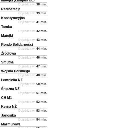
Matejki (kampus UŁ)
Dojeżdża w:
38 min.
Radiostacja
Dojeżdża w:
39 min.
Konstytucyjna
Dojeżdża w:
41 min.
Tamka
Dojeżdża w:
42 min.
Matejki
Dojeżdża w:
43 min.
Rondo Solidarności
Dojeżdża w:
44 min.
Źródłowa
Dojeżdża w:
46 min.
Smutna
Dojeżdża w:
47 min.
Wojska Polskiego
Dojeżdża w:
48 min.
Łomnicka NŻ
Dojeżdża w:
50 min.
Śnieżna NŻ
Dojeżdża w:
51 min.
CH M1
Dojeżdża w:
52 min.
Kerna NŻ
Dojeżdża w:
53 min.
Janosika
Dojeżdża w:
54 min.
Marmurowa