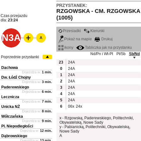
PRZYSTANEK:
RZGOWSKA - CM. RZGOWSKA
Czas przejazdu
(1005)
dla:
23:24
Przesiadki
Kierunki
N3A
A
Pokaż na mapie
Drukuj
ikony
Tabliczka jak na przystanku
Nd/Pn i Wt-Pt
Pt/Sb
Sb/Nd
Poprzednie przystanki
23
24A
Dachowa
0
24A
Dojeżdża w:
1 min.
1
24A
Dw. Łódź Chojny
2
24A
Dojeżdża w:
3 min.
Paderewskiego
3
24A
Dojeżdża w:
6 min.
4
24A
Lecznicza
5
24A
Dojeżdża w:
7 min.
6
06x
24x
Unicka NŻ
Dojeżdża w:
8 min.
Wólczańska
x - Rzgowską, Paderewskiego, Politechniki,
Dojeżdża w:
9 min.
Obywatelską, Nowe Sady
Pl. Niepodległości
y - Pabianicką, Politechniki, Obywatelską,
Dojeżdża w:
12 min.
Nowe Sady
A
Dąbrowskiego
Dojeżdża w:
13 min.