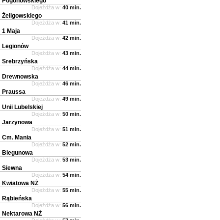
Pogonowskiego
Dojeżdża w:
40 min.
Żeligowskiego
Dojeżdża w:
41 min.
1 Maja
Dojeżdża w:
42 min.
Legionów
Dojeżdża w:
43 min.
Srebrzyńska
Dojeżdża w:
44 min.
Drewnowska
Dojeżdża w:
46 min.
Praussa
Dojeżdża w:
49 min.
Unii Lubelskiej
Dojeżdża w:
50 min.
Jarzynowa
Dojeżdża w:
51 min.
Cm. Mania
Dojeżdża w:
52 min.
Biegunowa
Dojeżdża w:
53 min.
Siewna
Dojeżdża w:
54 min.
Kwiatowa NŻ
Dojeżdża w:
55 min.
Rąbieńska
Dojeżdża w:
56 min.
Nektarowa NŻ