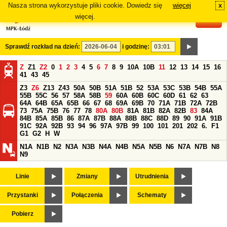
Nasza strona wykorzystuje pliki cookie. Dowiedz się
więcej
x
#
więcej.
Sprawdź rozkład na dzień:
i godzinę:
Z
Z1
Z2
0
1
2
3
4
5
6
7
8
9
10A
10B
11
12
13
14
15
16
41
43
45
Z3
Z6
Z13
Z43
50A
50B
51A
51B
52
53A
53C
53B
54B
55A
55B
55C
56
57
58A
58B
59
60A
60B
60C
60D
61
62
63
64A
64B
65A
65B
66
67
68
69A
69B
70
71A
71B
72A
72B
73
75A
75B
76
77
78
80A
80B
81A
81B
82A
82B
83
84A
84B
85A
85B
86
87A
87B
88A
88B
88C
88D
89
90
91A
91B
91C
92A
92B
93
94
96
97A
97B
99
100
101
201
202
6.
F1
G1
G2
H
W
N1A
N1B
N2
N3A
N3B
N4A
N4B
N5A
N5B
N6
N7A
N7B
N8
N9
Linie
Zmiany
Utrudnienia
Przystanki
Połączenia
Schematy
Pobierz