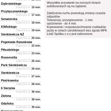
Wszystkie przystanki na nocnych liniach
Dąbrowskiego
autobusowych są na żądanie.
Dojeżdża w:
15 min.
Przybyszewskiego
Zakłócenia ruchu powodują zmiany czasów
Dojeżdża w:
17 min.
odjazdów
Senatorska
Tolerancja: przyspieszenie - 1 min.
Dojeżdża w:
18 min.
opóźnienie - do 4 min.
Kilińskiego
Kopiowanie i rozpowszechnianie rozkładów
Dojeżdża w:
19 min.
jazdy w celach zarobkowych bez zgody MPK
Łódź Spółka z o.o jest zabronione.
Sienkiewicza NŻ
Dojeżdża w:
20 min.
Pogotowie Ratunkowe
Dojeżdża w:
22 min.
Piłsudskiego
Dojeżdża w:
23 min.
Roosevelta
Dojeżdża w:
25 min.
Park Sienkiewicza
Dojeżdża w:
26 min.
Sienkiewicza
Dojeżdża w:
27 min.
Piotrkowska
Dojeżdża w:
28 min.
6 Sierpnia
Dojeżdża w:
36 min.
Zielona
Dojeżdża w:
38 min.
Gdańska
Dojeżdża w:
39 min.