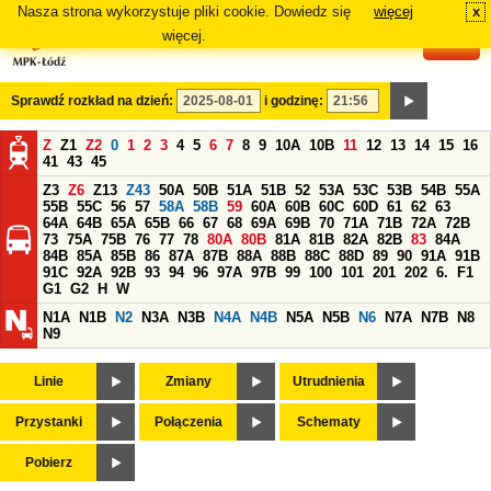
Nasza strona wykorzystuje pliki cookie. Dowiedz się
więcej
x
#
więcej.
Sprawdź rozkład na dzień:
i godzinę:
Z
Z1
Z2
0
1
2
3
4
5
6
7
8
9
10A
10B
11
12
13
14
15
16
41
43
45
Z3
Z6
Z13
Z43
50A
50B
51A
51B
52
53A
53C
53B
54B
55A
55B
55C
56
57
58A
58B
59
60A
60B
60C
60D
61
62
63
64A
64B
65A
65B
66
67
68
69A
69B
70
71A
71B
72A
72B
73
75A
75B
76
77
78
80A
80B
81A
81B
82A
82B
83
84A
84B
85A
85B
86
87A
87B
88A
88B
88C
88D
89
90
91A
91B
91C
92A
92B
93
94
96
97A
97B
99
100
101
201
202
6.
F1
G1
G2
H
W
N1A
N1B
N2
N3A
N3B
N4A
N4B
N5A
N5B
N6
N7A
N7B
N8
N9
Linie
Zmiany
Utrudnienia
Przystanki
Połączenia
Schematy
Pobierz