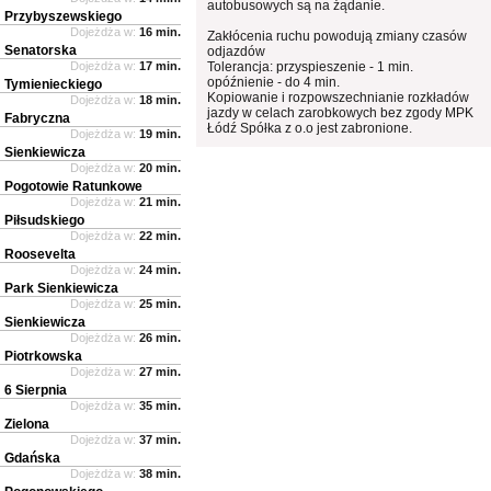
autobusowych są na żądanie.
Przybyszewskiego
Dojeżdża w:
16 min.
Zakłócenia ruchu powodują zmiany czasów
Senatorska
odjazdów
Dojeżdża w:
17 min.
Tolerancja: przyspieszenie - 1 min.
opóźnienie - do 4 min.
Tymienieckiego
Kopiowanie i rozpowszechnianie rozkładów
Dojeżdża w:
18 min.
jazdy w celach zarobkowych bez zgody MPK
Fabryczna
Łódź Spółka z o.o jest zabronione.
Dojeżdża w:
19 min.
Sienkiewicza
Dojeżdża w:
20 min.
Pogotowie Ratunkowe
Dojeżdża w:
21 min.
Piłsudskiego
Dojeżdża w:
22 min.
Roosevelta
Dojeżdża w:
24 min.
Park Sienkiewicza
Dojeżdża w:
25 min.
Sienkiewicza
Dojeżdża w:
26 min.
Piotrkowska
Dojeżdża w:
27 min.
6 Sierpnia
Dojeżdża w:
35 min.
Zielona
Dojeżdża w:
37 min.
Gdańska
Dojeżdża w:
38 min.