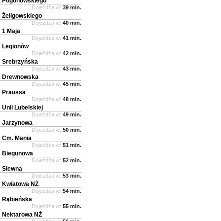
Pogonowskiego
Dojeżdża w:
39 min.
Żeligowskiego
Dojeżdża w:
40 min.
1 Maja
Dojeżdża w:
41 min.
Legionów
Dojeżdża w:
42 min.
Srebrzyńska
Dojeżdża w:
43 min.
Drewnowska
Dojeżdża w:
45 min.
Praussa
Dojeżdża w:
48 min.
Unii Lubelskiej
Dojeżdża w:
49 min.
Jarzynowa
Dojeżdża w:
50 min.
Cm. Mania
Dojeżdża w:
51 min.
Biegunowa
Dojeżdża w:
52 min.
Siewna
Dojeżdża w:
53 min.
Kwiatowa NŻ
Dojeżdża w:
54 min.
Rąbieńska
Dojeżdża w:
55 min.
Nektarowa NŻ