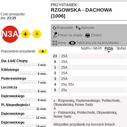
PRZYSTANEK:
RZGOWSKA - DACHOWA
Czas przejazdu
(1006)
dla:
23:25
Przesiadki
Kierunki
N3A
A
Pokaż na mapie
Drukuj
ikony
Tabliczka jak na przystanku
Nd/Pn i Wt-Pt
Pt/Sb
Sb/Nd
Poprzednie przystanki
23
25A
Dw. Łódź Chojny
0
25A
Dojeżdża w:
2 min.
1
25A
Kilińskiego
2
25A
Dojeżdża w:
6 min.
Paderewskiego
3
25A
Dojeżdża w:
7 min.
4
25y
55x
Lecznicza
5
25x
Dojeżdża w:
8 min.
Dąbrowskiego
Dojeżdża w:
9 min.
x - Rzgowską, Paderewskiego, Politechniki,
Obywatelską, Nowe Sady
Pl. Niepodległości
A
Dojeżdża w:
11 min.
y - Pabianicką, Politechniki, Obywatelską,
Dąbrowskiego
Nowe Sady
Dojeżdża w:
12 min.
Dąbrowskiego
Wszystkie przystanki na nocnych liniach
Dojeżdża w:
14 min.