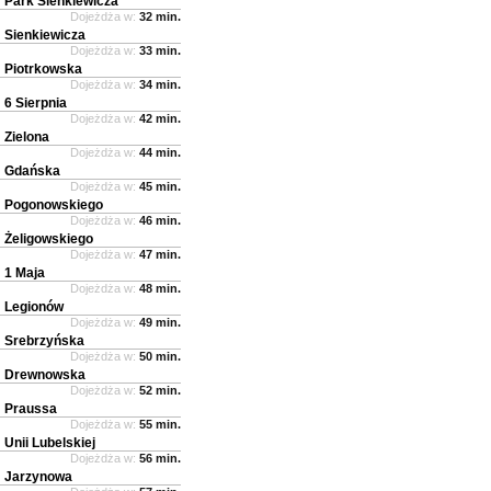
Park Sienkiewicza
Dojeżdża w:
32 min.
Sienkiewicza
Dojeżdża w:
33 min.
Piotrkowska
Dojeżdża w:
34 min.
6 Sierpnia
Dojeżdża w:
42 min.
Zielona
Dojeżdża w:
44 min.
Gdańska
Dojeżdża w:
45 min.
Pogonowskiego
Dojeżdża w:
46 min.
Żeligowskiego
Dojeżdża w:
47 min.
1 Maja
Dojeżdża w:
48 min.
Legionów
Dojeżdża w:
49 min.
Srebrzyńska
Dojeżdża w:
50 min.
Drewnowska
Dojeżdża w:
52 min.
Praussa
Dojeżdża w:
55 min.
Unii Lubelskiej
Dojeżdża w:
56 min.
Jarzynowa