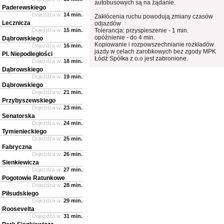
autobusowych są na żądanie.
Paderewskiego
Dojeżdża w:
14 min.
Zakłócenia ruchu powodują zmiany czasów
Lecznicza
odjazdów
Dojeżdża w:
15 min.
Tolerancja: przyspieszenie - 1 min.
opóźnienie - do 4 min.
Dąbrowskiego
Kopiowanie i rozpowszechnianie rozkładów
Dojeżdża w:
16 min.
jazdy w celach zarobkowych bez zgody MPK
Pl. Niepodległości
Łódź Spółka z o.o jest zabronione.
Dojeżdża w:
18 min.
Dąbrowskiego
Dojeżdża w:
19 min.
Dąbrowskiego
Dojeżdża w:
21 min.
Przybyszewskiego
Dojeżdża w:
23 min.
Senatorska
Dojeżdża w:
24 min.
Tymienieckiego
Dojeżdża w:
25 min.
Fabryczna
Dojeżdża w:
26 min.
Sienkiewicza
Dojeżdża w:
27 min.
Pogotowie Ratunkowe
Dojeżdża w:
28 min.
Piłsudskiego
Dojeżdża w:
29 min.
Roosevelta
Dojeżdża w:
31 min.