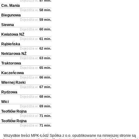
Dojeżdża w:
57 min.
Cm. Mania
Dojeżdża w:
58 min.
Biegunowa
Dojeżdża w:
59 min.
Siewna
Dojeżdża w:
60 min.
Kwiatowa NŻ
Dojeżdża w:
61 min.
Rąbieńska
Dojeżdża w:
62 min.
Nektarowa NŻ
Dojeżdża w:
63 min.
Traktorowa
Dojeżdża w:
65 min.
Kaczeńcowa
Dojeżdża w:
66 min.
Wiernej Rzeki
Dojeżdża w:
67 min.
Rydzowa
Dojeżdża w:
68 min.
Wici
Dojeżdża w:
69 min.
Teofilów Rojna
Dojeżdża w:
71 min.
Teofilów Rojna
Dojeżdża w:
71 min.
Wszystkie treści MPK-Łódź Spółka z o.o. opublikowane na niniejszej stronie są