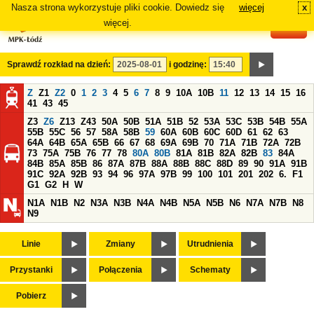
Nasza strona wykorzystuje pliki cookie. Dowiedz się
więcej
x
#
więcej.
Sprawdź rozkład na dzień:
i godzinę:
Z
Z1
Z2
0
1
2
3
4
5
6
7
8
9
10A
10B
11
12
13
14
15
16
41
43
45
Z3
Z6
Z13
Z43
50A
50B
51A
51B
52
53A
53C
53B
54B
55A
55B
55C
56
57
58A
58B
59
60A
60B
60C
60D
61
62
63
64A
64B
65A
65B
66
67
68
69A
69B
70
71A
71B
72A
72B
73
75A
75B
76
77
78
80A
80B
81A
81B
82A
82B
83
84A
84B
85A
85B
86
87A
87B
88A
88B
88C
88D
89
90
91A
91B
91C
92A
92B
93
94
96
97A
97B
99
100
101
201
202
6.
F1
G1
G2
H
W
N1A
N1B
N2
N3A
N3B
N4A
N4B
N5A
N5B
N6
N7A
N7B
N8
N9
Linie
Zmiany
Utrudnienia
Przystanki
Połączenia
Schematy
Pobierz