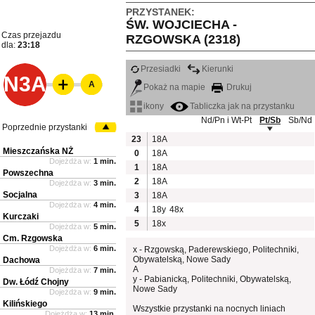
PRZYSTANEK:
ŚW. WOJCIECHA -
Czas przejazdu
RZGOWSKA (2318)
dla:
23:18
Przesiadki
Kierunki
N3A
A
Pokaż na mapie
Drukuj
ikony
Tabliczka jak na przystanku
Nd/Pn i Wt-Pt
Pt/Sb
Sb/Nd
Poprzednie przystanki
23
18A
Mieszczańska NŻ
0
18A
Dojeżdża w:
1 min.
1
18A
Powszechna
2
18A
Dojeżdża w:
3 min.
Socjalna
3
18A
Dojeżdża w:
4 min.
4
18y
48x
Kurczaki
5
18x
Dojeżdża w:
5 min.
Cm. Rzgowska
Dojeżdża w:
6 min.
x - Rzgowską, Paderewskiego, Politechniki,
Obywatelską, Nowe Sady
Dachowa
A
Dojeżdża w:
7 min.
y - Pabianicką, Politechniki, Obywatelską,
Dw. Łódź Chojny
Nowe Sady
Dojeżdża w:
9 min.
Kilińskiego
Wszystkie przystanki na nocnych liniach
Dojeżdża w:
13 min.