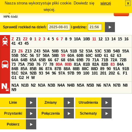
Nasza strona wykorzystuje pliki cookie. Dowiedz się
więcej
x
#
więcej.
Sprawdź rozkład na dzień:
i godzinę:
Z
Z1
Z2
0
1
2
3
4
5
6
7
8
9
10A
10B
11
12
13
14
15
16
41
43
45
Z3
Z6
Z13
Z43
50A
50B
51A
51B
52
53A
53C
53B
54B
55A
55B
55C
56
57
58A
58B
59
60A
60B
60C
60D
61
62
63
64A
64B
65A
65B
66
67
68
69A
69B
70
71A
71B
72A
72B
73
75A
75B
76
77
78
80A
80B
81A
81B
82A
82B
83
84A
84B
85A
85B
86
87A
87B
88A
88B
88C
88D
89
90
91A
91B
91C
92A
92B
93
94
96
97A
97B
99
100
101
201
202
6.
F1
G1
G2
H
W
N1A
N1B
N2
N3A
N3B
N4A
N4B
N5A
N5B
N6
N7A
N7B
N8
N9
Linie
Zmiany
Utrudnienia
Przystanki
Połączenia
Schematy
Pobierz