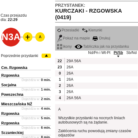
PRZYSTANEK:
KURCZAKI - RZGOWSKA
Czas przejazdu
(0419)
dla:
22:29
Przesiadki
Kierunki
N3A
A
Pokaż na mapie
Drukuj
ikony
Tabliczka jak na przystanku
Nd/Pn i Wt-Pt
Pt/Sb
Sb/Nd
Poprzednie przystanki
22
29A
56A
23
26A
Cm. Rzgowska
0
26A
Rzgowska
1
26A
Dojeżdża w:
0 min.
Socjalna
2
26A
Dojeżdża w:
1 min.
3
26A
Powszechna
4
26A
56A
Dojeżdża w:
2 min.
Mieszczańska NŻ
Dojeżdża w:
4 min.
A
Rzgowska
Wszystkie przystanki na nocnych liniach
Dojeżdża w:
5 min.
autobusowych są na żądanie.
Rzgowska
Dojeżdża w:
6 min.
Zakłócenia ruchu powodują zmiany czasów
Sczanieckiej
odjazdów
Dojeżdża w:
8 min.