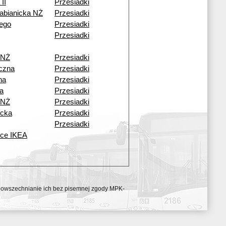
II
Przesiadki
abianicka NŻ
Przesiadki
ego
Przesiadki
Przesiadki
 NŻ
Przesiadki
czna
Przesiadki
na
Przesiadki
a
Przesiadki
 NŻ
Przesiadki
icka
Przesiadki
Przesiadki
ice IKEA
ozpowszechnianie ich bez pisemnej zgody MPK-