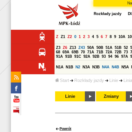
Na
Rozkłady jazdy
Dl
Z
Z1
Z2
0
1
2
3
4
5
6
7
8
9
10A
1
Z3
Z6
Z13
Z43
50A
50B
51A
51B
52
68
69A
69B
70
71A
71B
72A
72B
73
91A
91B
91C
92A
92B
93
94
96
97A
N1A
N1B
N2
N3A
N3B
N4A
N4B
N5A
Start
Rozkłady jazdy
Linie
Lini
Linie
Zmiany
Powrót