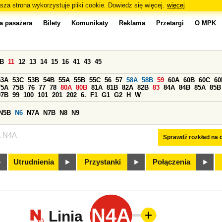
sza strona wykorzystuje pliki cookie. Dowiedz się więcej.
więcej
a pasażera
Bilety
Komunikaty
Reklama
Przetargi
O MPK
0B
11
12
13
14
15
16
41
43
45
53A
53C
53B
54B
55A
55B
55C
56
57
58A
58B
59
60A
60B
60C
60
75A
75B
76
77
78
80A
80B
81A
81B
82A
82B
83
84A
84B
85A
85B
97B
99
100
101
201
202
6.
F1
G1
G2
H
W
N5B
N6
N7A
N7B
N8
N9
a N4A
Sprawdź rozkład na d
Utrudnienia
Przystanki
Połączenia
N4A
Linia