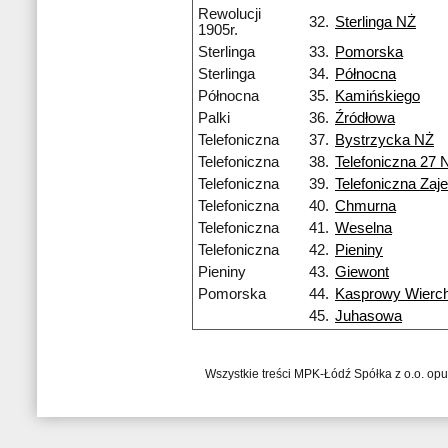
Rewolucji
32.
Sterlinga NŻ
1905r.
Sterlinga
33.
Pomorska
Sterlinga
34.
Północna
Północna
35.
Kamińskiego
Palki
36.
Źródłowa
Telefoniczna
37.
Bystrzycka NŻ
Telefoniczna
38.
Telefoniczna 27 
Telefoniczna
39.
Telefoniczna Zaj
Telefoniczna
40.
Chmurna
Telefoniczna
41.
Weselna
Telefoniczna
42.
Pieniny
Pieniny
43.
Giewont
Pomorska
44.
Kasprowy Wierc
45.
Juhasowa
Wszystkie treści MPK-Łódź Spółka z o.o. op