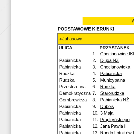
W
PODSTAWOWE KIERUNKI
Juhasowa
ULICA
PRZYSTANEK
1.
Chocianowice I
Pabianicka
2.
Długa NŻ
Pabianicka
3.
Chocianowicka
Rudzka
4.
Pabianicka
Rudzka
5.
Municypalna
Przestrzenna
6.
Rudzka
Demokratyczna
7.
Starorudzka
Gombrowicza
8.
Pabianicka NŻ
Pabianicka
9.
Dubois
Pabianicka
10.
3 Maja
Pabianicka
11.
Prądzyńskiego
Pabianicka
12.
Jana Pawła II
Pabianicka
13.
Rondo Lotników