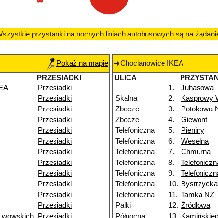
szystkie przystanki na nocnych liniach autobusowych są na żądani
Pokaż na mapie
Chocianowice IKEA
PRZESIADKI
ULICA
PRZYSTA
KEA
Przesiadki
1.
Juhasowa
Przesiadki
Skalna
2.
Kasprowy 
Przesiadki
Zbocze
3.
Potokowa 
Przesiadki
Zbocze
4.
Giewont
Przesiadki
Telefoniczna
5.
Pieniny
Przesiadki
Telefoniczna
6.
Weselna
Przesiadki
Telefoniczna
7.
Chmurna
Przesiadki
Telefoniczna
8.
Telefoniczn
Przesiadki
Telefoniczna
9.
Telefonicz
Przesiadki
Telefoniczna
10.
Bystrzyck
Przesiadki
Telefoniczna
11.
Tamka NŻ
Przesiadki
Palki
12.
Źródłowa
 Lwowskich
Przesiadki
Północna
13.
Kamińskie