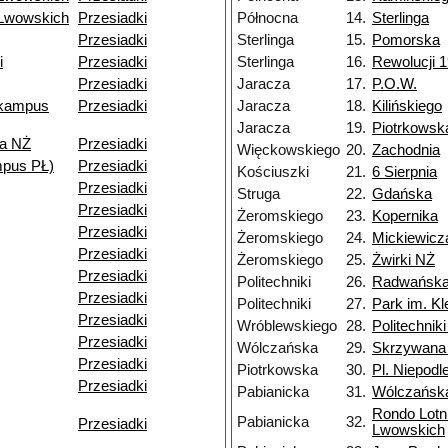
 Lwowskich
Przesiadki
Północna
14.
Sterlinga
Przesiadki
Sterlinga
15.
Pomorska
i
Przesiadki
Sterlinga
16.
Rewolucji 1
Przesiadki
Jaracza
17.
P.O.W.
(kampus
Przesiadki
Jaracza
18.
Kilińskiego
Jaracza
19.
Piotrkowsk
za NŻ
Przesiadki
Więckowskiego
20.
Zachodnia
pus PŁ)
Przesiadki
Kościuszki
21.
6 Sierpnia
Przesiadki
Struga
22.
Gdańska
Przesiadki
Żeromskiego
23.
Kopernika
Przesiadki
Żeromskiego
24.
Mickiewicz
Przesiadki
Żeromskiego
25.
Żwirki NŻ
Przesiadki
Politechniki
26.
Radwańska
Przesiadki
Politechniki
27.
Park im. K
Przesiadki
Wróblewskiego
28.
Politechnik
Przesiadki
Wólczańska
29.
Skrzywana
Przesiadki
Piotrkowska
30.
Pl. Niepodl
Przesiadki
Pabianicka
31.
Wólczańsk
Rondo Lotn
Pabianicka
32.
Przesiadki
Lwowskich