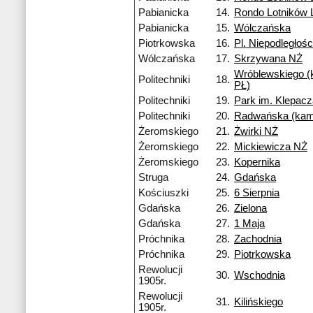
Pabianicka
14.
Rondo Lotników
Pabianicka
15.
Wólczańska
Piotrkowska
16.
Pl. Niepodległośc
Wólczańska
17.
Skrzywana NŻ
Wróblewskiego 
Politechniki
18.
PŁ)
Politechniki
19.
Park im. Klepac
Politechniki
20.
Radwańska (kam
Żeromskiego
21.
Żwirki NŻ
Żeromskiego
22.
Mickiewicza NŻ
Żeromskiego
23.
Kopernika
Struga
24.
Gdańska
Kościuszki
25.
6 Sierpnia
Gdańska
26.
Zielona
Gdańska
27.
1 Maja
Próchnika
28.
Zachodnia
Próchnika
29.
Piotrkowska
Rewolucji
30.
Wschodnia
1905r.
Rewolucji
31.
Kilińskiego
1905r.