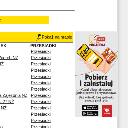
e.
Pokaż na mapie
NEK
PRZESIADKI
Przesiadki
Wierch NŻ
Przesiadki
NŻ
Przesiadki
Przesiadki
Przesiadki
Przesiadki
Przesiadki
a Zajezdnia NŻ
Przesiadki
na 27 NŻ
Przesiadki
a NŻ
Przesiadki
Przesiadki
Przesiadki
go
Przesiadki