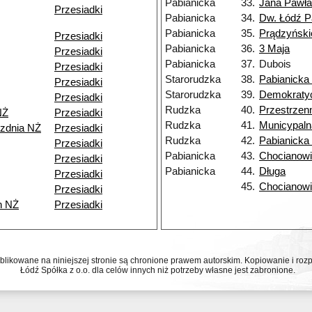
Pabianicka
33.
Jana Pawła 
Przesiadki
Pabianicka
34.
Dw. Łódź P
Pabianicka
35.
Prądzyński
Przesiadki
Pabianicka
36.
3 Maja
Przesiadki
Pabianicka
37.
Dubois
Przesiadki
Starorudzka
38.
Pabianicka
Przesiadki
Starorudzka
39.
Demokraty
Przesiadki
Rudzka
40.
Przestrzen
NŻ
Przesiadki
Rudzka
41.
Municypaln
ezdnia NŻ
Przesiadki
Rudzka
42.
Pabianicka
Przesiadki
Pabianicka
43.
Chocianow
Przesiadki
Pabianicka
44.
Długa
Przesiadki
45.
Chocianow
Przesiadki
h NŻ
Przesiadki
ublikowane na niniejszej stronie są chronione prawem autorskim. Kopiowanie i r
Łódź Spółka z o.o. dla celów innych niż potrzeby własne jest zabronione.