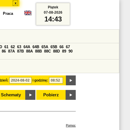
x
Piątek
07-08-2026
Praca
14:43
D
61
62
63
64A
64B
65A
65B
66
67
86
87A
87B
88A
88B
88C
88D
89
90
zień:
i godzinę:
Schematy
Pobierz
Pomoc