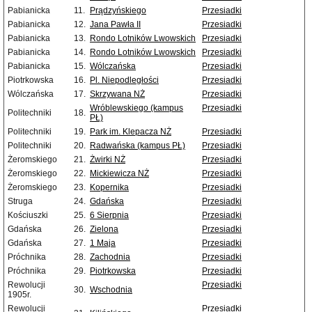
Pabianicka
11.
Prądzyńskiego
Przesiadki
Pabianicka
12.
Jana Pawła II
Przesiadki
Pabianicka
13.
Rondo Lotników Lwowskich
Przesiadki
Pabianicka
14.
Rondo Lotników Lwowskich
Przesiadki
Pabianicka
15.
Wólczańska
Przesiadki
Piotrkowska
16.
Pl. Niepodległości
Przesiadki
Wólczańska
17.
Skrzywana NŻ
Przesiadki
Wróblewskiego (kampus
Przesiadki
Politechniki
18.
PŁ)
Politechniki
19.
Park im. Klepacza NŻ
Przesiadki
Politechniki
20.
Radwańska (kampus PŁ)
Przesiadki
Żeromskiego
21.
Żwirki NŻ
Przesiadki
Żeromskiego
22.
Mickiewicza NŻ
Przesiadki
Żeromskiego
23.
Kopernika
Przesiadki
Struga
24.
Gdańska
Przesiadki
Kościuszki
25.
6 Sierpnia
Przesiadki
Gdańska
26.
Zielona
Przesiadki
Gdańska
27.
1 Maja
Przesiadki
Próchnika
28.
Zachodnia
Przesiadki
Próchnika
29.
Piotrkowska
Przesiadki
Rewolucji
Przesiadki
30.
Wschodnia
1905r.
Rewolucji
Przesiadki