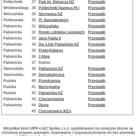
Politechniki
27.
Park im. Klepacza NŻ
Przesiadki
Wróblewskiego
28.
Politechniki (kampus PŁ)
Przesiadki
Wólczańska
29.
Skrzywana NŻ
Przesiadki
Piotrkowska
30.
Pl. Niepodległości
Przesiadki
Pabianicka
31.
Wólczańska
Przesiadki
Pabianicka
32.
Rondo Lotników Lwowskich
Przesiadki
Pabianicka
33.
Jana Pawła II
Przesiadki
Pabianicka
34.
Dw. Łódź Pabianicka NŻ
Przesiadki
Pabianicka
35.
Prądzyńskiego
Przesiadki
Pabianicka
36.
3 Maja
Przesiadki
Pabianicka
37.
Dubois
Starorudzka
38.
Pabianicka NŻ
Przesiadki
Starorudzka
39.
Demokratyczna
Przesiadki
Rudzka
40.
Przestrzenna
Przesiadki
Rudzka
41.
Municypalna
Przesiadki
Rudzka
42.
Pabianicka NŻ
Przesiadki
Pabianicka
43.
Chocianowicka
Przesiadki
Pabianicka
44.
Długa
Przesiadki
45.
Chocianowice IKEA
Wszystkie treści MPK-Łódź Spółka z o.o. opublikowane na niniejszej stronie są
chronione prawem autorskim. Kopiowanie i rozpowszechnianie ich bez pisemnej