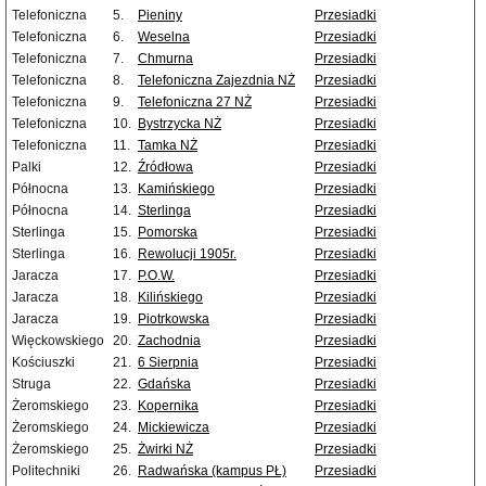
Telefoniczna
5.
Pieniny
Przesiadki
Telefoniczna
6.
Weselna
Przesiadki
Telefoniczna
7.
Chmurna
Przesiadki
Telefoniczna
8.
Telefoniczna Zajezdnia NŻ
Przesiadki
Telefoniczna
9.
Telefoniczna 27 NŻ
Przesiadki
Telefoniczna
10.
Bystrzycka NŻ
Przesiadki
Telefoniczna
11.
Tamka NŻ
Przesiadki
Palki
12.
Źródłowa
Przesiadki
Północna
13.
Kamińskiego
Przesiadki
Północna
14.
Sterlinga
Przesiadki
Sterlinga
15.
Pomorska
Przesiadki
Sterlinga
16.
Rewolucji 1905r.
Przesiadki
Jaracza
17.
P.O.W.
Przesiadki
Jaracza
18.
Kilińskiego
Przesiadki
Jaracza
19.
Piotrkowska
Przesiadki
Więckowskiego
20.
Zachodnia
Przesiadki
Kościuszki
21.
6 Sierpnia
Przesiadki
Struga
22.
Gdańska
Przesiadki
Żeromskiego
23.
Kopernika
Przesiadki
Żeromskiego
24.
Mickiewicza
Przesiadki
Żeromskiego
25.
Żwirki NŻ
Przesiadki
Politechniki
26.
Radwańska (kampus PŁ)
Przesiadki