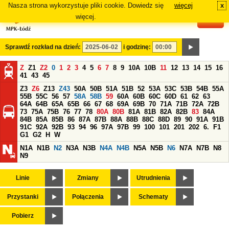
Nasza strona wykorzystuje pliki cookie. Dowiedz się
więcej
x
#
więcej.
Sprawdź rozkład na dzień:
i godzinę:
Z
Z1
Z2
0
1
2
3
4
5
6
7
8
9
10A
10B
11
12
13
14
15
16
41
43
45
Z3
Z6
Z13
Z43
50A
50B
51A
51B
52
53A
53C
53B
54B
55A
55B
55C
56
57
58A
58B
59
60A
60B
60C
60D
61
62
63
64A
64B
65A
65B
66
67
68
69A
69B
70
71A
71B
72A
72B
73
75A
75B
76
77
78
80A
80B
81A
81B
82A
82B
83
84A
84B
85A
85B
86
87A
87B
88A
88B
88C
88D
89
90
91A
91B
91C
92A
92B
93
94
96
97A
97B
99
100
101
201
202
6.
F1
G1
G2
H
W
N1A
N1B
N2
N3A
N3B
N4A
N4B
N5A
N5B
N6
N7A
N7B
N8
N9
Linie
Zmiany
Utrudnienia
Przystanki
Połączenia
Schematy
Pobierz