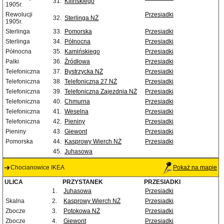
31.
Kilińskiego
1905r.
Rewolucji
Przesiadki
32.
Sterlinga NŻ
1905r.
Sterlinga
33.
Pomorska
Przesiadki
Sterlinga
34.
Północna
Przesiadki
Północna
35.
Kamińskiego
Przesiadki
Palki
36.
Źródłowa
Przesiadki
Telefoniczna
37.
Bystrzycka NŻ
Przesiadki
Telefoniczna
38.
Telefoniczna 27 NŻ
Przesiadki
Telefoniczna
39.
Telefoniczna Zajezdnia NŻ
Przesiadki
Telefoniczna
40.
Chmurna
Przesiadki
Telefoniczna
41.
Weselna
Przesiadki
Telefoniczna
42.
Pieniny
Przesiadki
Pieniny
43.
Giewont
Przesiadki
Pomorska
44.
Kasprowy Wierch NŻ
Przesiadki
45.
Juhasowa
Chocianowice IKEA
Pokaż na mapie
ULICA
PRZYSTANEK
PRZESIADKI
1.
Juhasowa
Przesiadki
Skalna
2.
Kasprowy Wierch NŻ
Przesiadki
Zbocze
3.
Potokowa NŻ
Przesiadki
Zbocze
4.
Giewont
Przesiadki