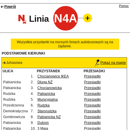
Pomoc
Powrót
N4A
Linia
Wszystkie przystanki na nocnych liniach autobusowych są na
żądanie.
PODSTAWOWE KIERUNKI
Juhasowa
Pokaż na mapie
ULICA
PRZYSTANEK
PRZESIADKI
1.
Chocianowice IKEA
Przesiadki
Pabianicka
2.
Długa NŻ
Przesiadki
Pabianicka
3.
Chocianowicka
Przesiadki
Rudzka
4.
Pabianicka
Przesiadki
Rudzka
5.
Municypalna
Przesiadki
Przestrzenna
6.
Rudzka
Przesiadki
Demokratyczna
7.
Starorudzka
Przesiadki
Gombrowicza
8.
Pabianicka NŻ
Przesiadki
Pabianicka
9.
Dubois
Przesiadki
Pabianicka
10.
3 Maja
Przesiadki