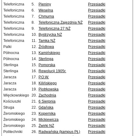
Telefoniczna
5.
Pieniny
Przesiadki
Telefoniczna
6.
Weselna
Przesiadki
Telefoniczna
7.
Chmurna
Przesiadki
Telefoniczna
8.
Telefoniczna Zajezdnia NŻ
Przesiadki
Telefoniczna
9.
Telefoniczna 27 NŻ
Przesiadki
Telefoniczna
10.
Bystrzycka NŻ
Przesiadki
Telefoniczna
11.
Tamka NŻ
Przesiadki
Palki
12.
Źródłowa
Przesiadki
Północna
13.
Kamińskiego
Przesiadki
Północna
14.
Sterlinga
Przesiadki
Sterlinga
15.
Pomorska
Przesiadki
Sterlinga
16.
Rewolucji 1905r.
Przesiadki
Jaracza
17.
P.O.W.
Przesiadki
Jaracza
18.
Kilińskiego
Przesiadki
Jaracza
19.
Piotrkowska
Przesiadki
Więckowskiego
20.
Zachodnia
Przesiadki
Kościuszki
21.
6 Sierpnia
Przesiadki
Struga
22.
Gdańska
Przesiadki
Żeromskiego
23.
Kopernika
Przesiadki
Żeromskiego
24.
Mickiewicza
Przesiadki
Żeromskiego
25.
Żwirki NŻ
Przesiadki
Politechniki
26.
Radwańska (kampus PŁ)
Przesiadki