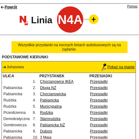
Pomoc
Powrót
N4A
Linia
Wszystkie przystanki na nocnych liniach autobusowych są na
żądanie.
PODSTAWOWE KIERUNKI
Juhasowa
Pokaż na mapie
ULICA
PRZYSTANEK
PRZESIADKI
1.
Chocianowice IKEA
Przesiadki
Pabianicka
2.
Długa NŻ
Przesiadki
Pabianicka
3.
Chocianowicka
Przesiadki
Rudzka
4.
Pabianicka
Przesiadki
Rudzka
5.
Municypalna
Przesiadki
Przestrzenna
6.
Rudzka
Przesiadki
Demokratyczna
7.
Starorudzka
Przesiadki
Gombrowicza
8.
Pabianicka NŻ
Przesiadki
Pabianicka
9.
Dubois
Przesiadki
Pabianicka
10.
3 Maja
Przesiadki