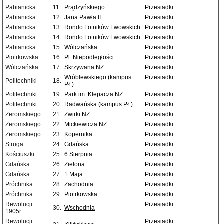
Pabianicka
11.
Prądzyńskiego
Przesiadki
Pabianicka
12.
Jana Pawła II
Przesiadki
Pabianicka
13.
Rondo Lotników Lwowskich
Przesiadki
Pabianicka
14.
Rondo Lotników Lwowskich
Przesiadki
Pabianicka
15.
Wólczańska
Przesiadki
Piotrkowska
16.
Pl. Niepodległości
Przesiadki
Wólczańska
17.
Skrzywana NŻ
Przesiadki
Wróblewskiego (kampus
Przesiadki
Politechniki
18.
PŁ)
Politechniki
19.
Park im. Klepacza NŻ
Przesiadki
Politechniki
20.
Radwańska (kampus PŁ)
Przesiadki
Żeromskiego
21.
Żwirki NŻ
Przesiadki
Żeromskiego
22.
Mickiewicza NŻ
Przesiadki
Żeromskiego
23.
Kopernika
Przesiadki
Struga
24.
Gdańska
Przesiadki
Kościuszki
25.
6 Sierpnia
Przesiadki
Gdańska
26.
Zielona
Przesiadki
Gdańska
27.
1 Maja
Przesiadki
Próchnika
28.
Zachodnia
Przesiadki
Próchnika
29.
Piotrkowska
Przesiadki
Rewolucji
Przesiadki
30.
Wschodnia
1905r.
Rewolucji
Przesiadki