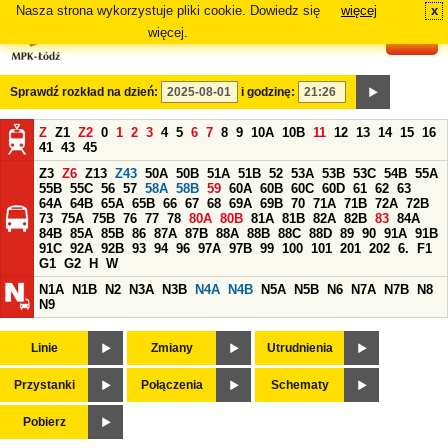
Nasza strona wykorzystuje pliki cookie. Dowiedz się
więcej
x
#
więcej.
Sprawdź rozkład na dzień:
i godzinę:
Z
Z1
Z2
0
1
2
3
4
5
6
7
8
9
10A
10B
11
12
13
14
15
16
41
43
45
Z3
Z6
Z13
Z43
50A
50B
51A
51B
52
53A
53B
53C
54B
55A
55B
55C
56
57
58A
58B
59
60A
60B
60C
60D
61
62
63
64A
64B
65A
65B
66
67
68
69A
69B
70
71A
71B
72A
72B
73
75A
75B
76
77
78
80A
80B
81A
81B
82A
82B
83
84A
84B
85A
85B
86
87A
87B
88A
88B
88C
88D
89
90
91A
91B
91C
92A
92B
93
94
96
97A
97B
99
100
101
201
202
6.
F1
G1
G2
H
W
N1A
N1B
N2
N3A
N3B
N4A
N4B
N5A
N5B
N6
N7A
N7B
N8
N9
Linie
Zmiany
Utrudnienia
Przystanki
Połączenia
Schematy
Pobierz