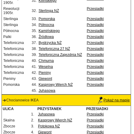
31.
Kilińskiego
1905r.
Rewolucji
Przesiadki
32.
Sterlinga NŻ
1905r.
Sterlinga
33.
Pomorska
Przesiadki
Sterlinga
34.
Północna
Przesiadki
Północna
35.
Kamińskiego
Przesiadki
Palki
36.
Źródłowa
Przesiadki
Telefoniczna
37.
Bystrzycka NŻ
Przesiadki
Telefoniczna
38.
Telefoniczna 27 NŻ
Przesiadki
Telefoniczna
39.
Telefoniczna Zajezdnia NŻ
Przesiadki
Telefoniczna
40.
Chmurna
Przesiadki
Telefoniczna
41.
Weselna
Przesiadki
Telefoniczna
42.
Pieniny
Przesiadki
Pieniny
43.
Giewont
Przesiadki
Pomorska
44.
Kasprowy Wierch NŻ
Przesiadki
45.
Juhasowa
Chocianowice IKEA
Pokaż na mapie
ULICA
PRZYSTANEK
PRZESIADKI
1.
Juhasowa
Przesiadki
Skalna
2.
Kasprowy Wierch NŻ
Przesiadki
Zbocze
3.
Potokowa NŻ
Przesiadki
Zbocze
4.
Giewont
Przesiadki