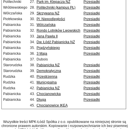
Politechniki
27.
Park im. Klepacza NŻ
Przesiadki
Wróblewskiego
28.
Politechniki (kampus PŁ)
Przesiadki
Wólczańska
29.
Skrzywana NŻ
Przesiadki
Piotrkowska
30.
Pl. Niepodległości
Przesiadki
Pabianicka
31.
Wólczańska
Przesiadki
Pabianicka
32.
Rondo Lotników Lwowskich
Przesiadki
Pabianicka
33.
Jana Pawła II
Przesiadki
Pabianicka
34.
Dw. Łódź Pabianicka NŻ
Przesiadki
Pabianicka
35.
Prądzyńskiego
Przesiadki
Pabianicka
36.
3 Maja
Przesiadki
Pabianicka
37.
Dubois
Starorudzka
38.
Pabianicka NŻ
Przesiadki
Starorudzka
39.
Demokratyczna
Przesiadki
Rudzka
40.
Przestrzenna
Przesiadki
Rudzka
41.
Municypalna
Przesiadki
Rudzka
42.
Pabianicka NŻ
Przesiadki
Pabianicka
43.
Chocianowicka
Przesiadki
Pabianicka
44.
Długa
Przesiadki
45.
Chocianowice IKEA
Wszystkie treści MPK-Łódź Spółka z o.o. opublikowane na niniejszej stronie są
chronione prawem autorskim. Kopiowanie i rozpowszechnianie ich bez pisemnej