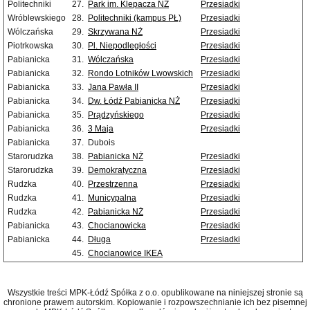
Politechniki
27.
Park im. Klepacza NŻ
Przesiadki
Wróblewskiego
28.
Politechniki (kampus PŁ)
Przesiadki
Wólczańska
29.
Skrzywana NŻ
Przesiadki
Piotrkowska
30.
Pl. Niepodległości
Przesiadki
Pabianicka
31.
Wólczańska
Przesiadki
Pabianicka
32.
Rondo Lotników Lwowskich
Przesiadki
Pabianicka
33.
Jana Pawła II
Przesiadki
Pabianicka
34.
Dw. Łódź Pabianicka NŻ
Przesiadki
Pabianicka
35.
Prądzyńskiego
Przesiadki
Pabianicka
36.
3 Maja
Przesiadki
Pabianicka
37.
Dubois
Starorudzka
38.
Pabianicka NŻ
Przesiadki
Starorudzka
39.
Demokratyczna
Przesiadki
Rudzka
40.
Przestrzenna
Przesiadki
Rudzka
41.
Municypalna
Przesiadki
Rudzka
42.
Pabianicka NŻ
Przesiadki
Pabianicka
43.
Chocianowicka
Przesiadki
Pabianicka
44.
Długa
Przesiadki
45.
Chocianowice IKEA
Wszystkie treści MPK-Łódź Spółka z o.o. opublikowane na niniejszej stronie są
chronione prawem autorskim. Kopiowanie i rozpowszechnianie ich bez pisemnej