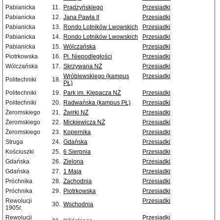
Pabianicka
11.
Prądzyńskiego
Przesiadki
Pabianicka
12.
Jana Pawła II
Przesiadki
Pabianicka
13.
Rondo Lotników Lwowskich
Przesiadki
Pabianicka
14.
Rondo Lotników Lwowskich
Przesiadki
Pabianicka
15.
Wólczańska
Przesiadki
Piotrkowska
16.
Pl. Niepodległości
Przesiadki
Wólczańska
17.
Skrzywana NŻ
Przesiadki
Wróblewskiego (kampus
Przesiadki
Politechniki
18.
PŁ)
Politechniki
19.
Park im. Klepacza NŻ
Przesiadki
Politechniki
20.
Radwańska (kampus PŁ)
Przesiadki
Żeromskiego
21.
Żwirki NŻ
Przesiadki
Żeromskiego
22.
Mickiewicza NŻ
Przesiadki
Żeromskiego
23.
Kopernika
Przesiadki
Struga
24.
Gdańska
Przesiadki
Kościuszki
25.
6 Sierpnia
Przesiadki
Gdańska
26.
Zielona
Przesiadki
Gdańska
27.
1 Maja
Przesiadki
Próchnika
28.
Zachodnia
Przesiadki
Próchnika
29.
Piotrkowska
Przesiadki
Rewolucji
Przesiadki
30.
Wschodnia
1905r.
Rewolucji
Przesiadki