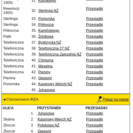
31.
Kilińskiego
1905r.
Rewolucji
Przesiadki
32.
Sterlinga NŻ
1905r.
Sterlinga
33.
Pomorska
Przesiadki
Sterlinga
34.
Północna
Przesiadki
Północna
35.
Kamińskiego
Przesiadki
Palki
36.
Źródłowa
Przesiadki
Telefoniczna
37.
Bystrzycka NŻ
Przesiadki
Telefoniczna
38.
Telefoniczna 27 NŻ
Przesiadki
Telefoniczna
39.
Telefoniczna Zajezdnia NŻ
Przesiadki
Telefoniczna
40.
Chmurna
Przesiadki
Telefoniczna
41.
Weselna
Przesiadki
Telefoniczna
42.
Pieniny
Przesiadki
Pieniny
43.
Giewont
Przesiadki
Pomorska
44.
Kasprowy Wierch NŻ
Przesiadki
45.
Juhasowa
Chocianowice IKEA
Pokaż na mapie
ULICA
PRZYSTANEK
PRZESIADKI
1.
Juhasowa
Przesiadki
Skalna
2.
Kasprowy Wierch NŻ
Przesiadki
Zbocze
3.
Potokowa NŻ
Przesiadki
Zbocze
4.
Giewont
Przesiadki