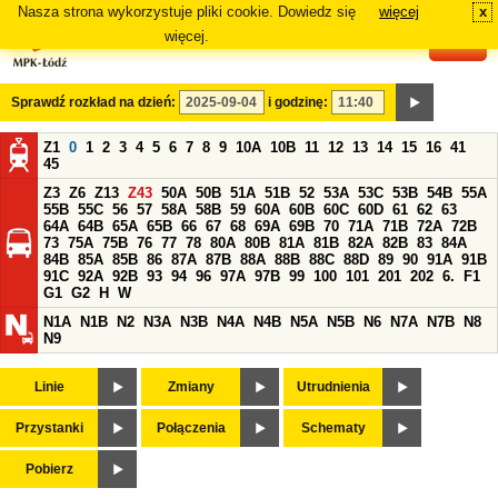
Nasza strona wykorzystuje pliki cookie. Dowiedz się
więcej
x
#
więcej.
Sprawdź rozkład na dzień:
i godzinę:
Z1
0
1
2
3
4
5
6
7
8
9
10A
10B
11
12
13
14
15
16
41
45
Z3
Z6
Z13
Z43
50A
50B
51A
51B
52
53A
53C
53B
54B
55A
55B
55C
56
57
58A
58B
59
60A
60B
60C
60D
61
62
63
64A
64B
65A
65B
66
67
68
69A
69B
70
71A
71B
72A
72B
73
75A
75B
76
77
78
80A
80B
81A
81B
82A
82B
83
84A
84B
85A
85B
86
87A
87B
88A
88B
88C
88D
89
90
91A
91B
91C
92A
92B
93
94
96
97A
97B
99
100
101
201
202
6.
F1
G1
G2
H
W
N1A
N1B
N2
N3A
N3B
N4A
N4B
N5A
N5B
N6
N7A
N7B
N8
N9
Linie
Zmiany
Utrudnienia
Przystanki
Połączenia
Schematy
Pobierz