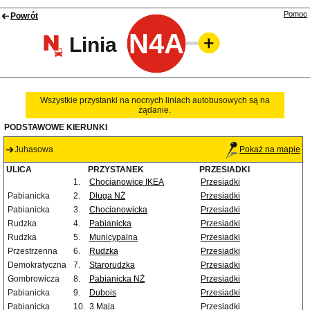
Pomoc
Powrót
N4A
Linia
Wszystkie przystanki na nocnych liniach autobusowych są na
żądanie.
PODSTAWOWE KIERUNKI
Juhasowa
Pokaż na mapie
ULICA
PRZYSTANEK
PRZESIADKI
1.
Chocianowice IKEA
Przesiadki
Pabianicka
2.
Długa NŻ
Przesiadki
Pabianicka
3.
Chocianowicka
Przesiadki
Rudzka
4.
Pabianicka
Przesiadki
Rudzka
5.
Municypalna
Przesiadki
Przestrzenna
6.
Rudzka
Przesiadki
Demokratyczna
7.
Starorudzka
Przesiadki
Gombrowicza
8.
Pabianicka NŻ
Przesiadki
Pabianicka
9.
Dubois
Przesiadki
Pabianicka
10.
3 Maja
Przesiadki