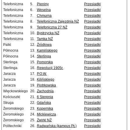
Telefoniczna
5.
Pieniny
Przesiadki
Telefoniczna
6.
Weselna
Przesiadki
Telefoniczna
7.
Chmurna
Przesiadki
Telefoniczna
8.
Telefoniczna Zajezdnia NŻ
Przesiadki
Telefoniczna
9.
Telefoniczna 27 NŻ
Przesiadki
Telefoniczna
10.
Bystrzycka NŻ
Przesiadki
Telefoniczna
11.
Tamka NŻ
Przesiadki
Palki
12.
Źródłowa
Przesiadki
Północna
13.
Kamińskiego
Przesiadki
Północna
14.
Sterlinga
Przesiadki
Sterlinga
15.
Pomorska
Przesiadki
Sterlinga
16.
Rewolucji 1905r.
Przesiadki
Jaracza
17.
P.O.W.
Przesiadki
Jaracza
18.
Kilińskiego
Przesiadki
Jaracza
19.
Piotrkowska
Przesiadki
Więckowskiego
20.
Zachodnia
Przesiadki
Kościuszki
21.
6 Sierpnia
Przesiadki
Struga
22.
Gdańska
Przesiadki
Żeromskiego
23.
Kopernika
Przesiadki
Żeromskiego
24.
Mickiewicza
Przesiadki
Żeromskiego
25.
Żwirki NŻ
Przesiadki
Politechniki
26.
Radwańska (kampus PŁ)
Przesiadki